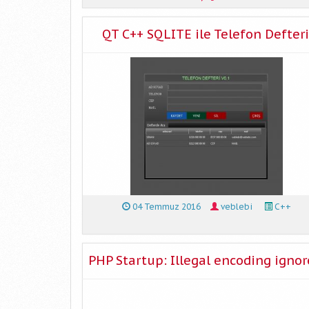
QT C++ SQLITE ile Telefon Defteri
04 Temmuz 2016
veblebi
C++
PHP Startup: Illegal encoding igno