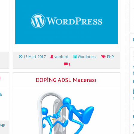
13 Mart 2017
veblebi
Wordpress
PHP
1
a
DOPİNG ADSL Macerası
k
PHP