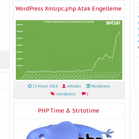
WordPress Xmlrpc.php Atak Engelleme
25 Nisan 2016
veblebi
Wordpress
wordpress
1
PHP Time & Strtotime