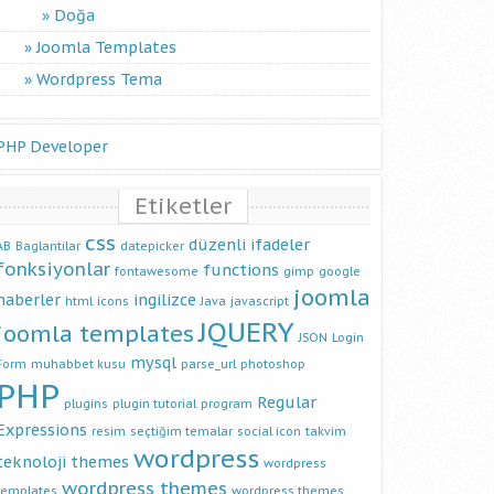
Doğa
Joomla Templates
Wordpress Tema
PHP Developer
Etiketler
css
düzenli ifadeler
AB
Baglantilar
datepicker
fonksiyonlar
functions
fontawesome
gimp
google
joomla
haberler
ingilizce
html
icons
Java
javascript
JQUERY
joomla templates
JSON
Login
mysql
Form
muhabbet kusu
parse_url
photoshop
PHP
Regular
plugins
plugin tutorial
program
Expressions
resim
seçtiğim temalar
social icon
takvim
wordpress
teknoloji
themes
wordpress
wordpress themes
templates
wordpress themes