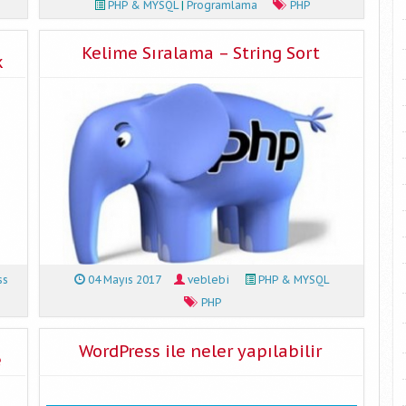
PHP & MYSQL
|
Programlama
PHP
Kelime Sıralama – String Sort
k
ss
04 Mayıs 2017
veblebi
PHP & MYSQL
PHP
WordPress ile neler yapılabilir
e