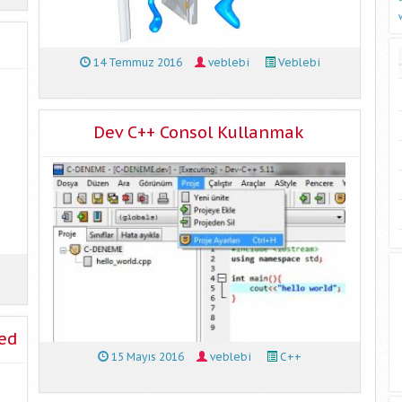
14 Temmuz 2016
veblebi
Veblebi
Dev C++ Consol Kullanmak
red
15 Mayıs 2016
veblebi
C++