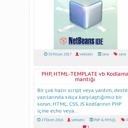
30 Nisan 2017
veblebi
Java
Java
PHP, HTML-TEMPLATE vb Kodlam
mantığı
Bir çok hazır script veya yardım, deste
yazılarında sıkça karşılaştığımız bir
sorun, HTML, CSS, JS kodlarının PHP
içine echo veya…
27 Ekim 2016
veblebi
PHP & MYSQL
3