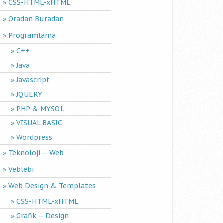
CSS-HTML-xHTML
Oradan Buradan
Programlama
C++
Java
Javascript
JQUERY
PHP & MYSQL
VISUAL BASIC
Wordpress
Teknoloji – Web
Veblebi
Web Design & Templates
CSS-HTML-xHTML
Grafik – Design