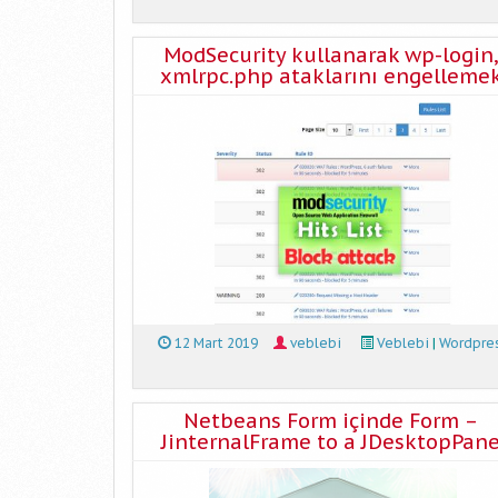
ModSecurity kullanarak wp-login,
xmlrpc.php ataklarını engelleme
12 Mart 2019
veblebi
Veblebi
|
Wordpre
Netbeans Form içinde Form –
JinternalFrame to a JDesktopPan