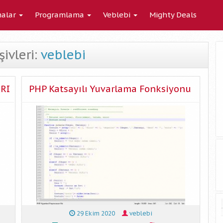
alar
Programlama
Veblebi
Mighty Deals
şivleri:
veblebi
RI
PHP Katsayılı Yuvarlama Fonksiyonu
29 Ekim 2020
veblebi