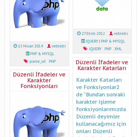
27 Ekim 2012
veblebi
JQUERY
|
PHP & MYSQL
15 Nisan 2014
veblebi
JQUERY
PHP
XML
PHP & MYSQL
Düzenli İfadeler ve
parse_url
PHP
Karakter Katarları
Düzenli İfadeler ve
Karakter Katarları
Karakter
Fonksiyonları
ve Fonksiyonlar2
de "Bundan sonraki
karakter işleme
fonksiyonlarımızda
Düzenli deyimler
kullanacağımız için
onları Düzenli