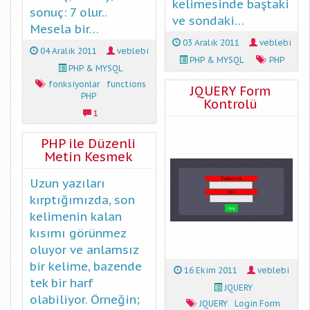
kelimesinde baştaki
sonuç: 7 olur..
ve sondaki…
Mesela bir…
03 Aralık 2011
veblebi
04 Aralık 2011
veblebi
PHP & MYSQL
PHP
PHP & MYSQL
fonksiyonlar
functions
JQUERY Form
PHP
Kontrolü
1
PHP ile Düzenli
Metin Kesmek
Uzun yazıları
kırptığımızda, son
kelimenin kalan
kısımı görünmez
oluyor ve anlamsız
bir kelime, bazende
16 Ekim 2011
veblebi
tek bir harf
JQUERY
olabiliyor. Örneğin;
JQUERY
Login Form