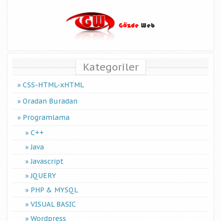
Kategoriler
CSS-HTML-xHTML
Oradan Buradan
Programlama
C++
Java
Javascript
JQUERY
PHP & MYSQL
VISUAL BASIC
Wordpress