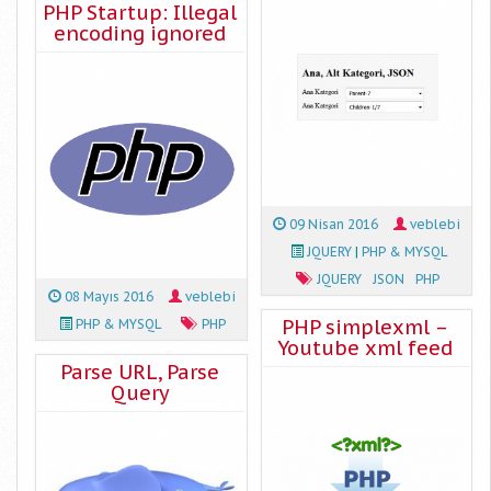
PHP Startup: Illegal
encoding ignored
09 Nisan 2016
veblebi
JQUERY
|
PHP & MYSQL
JQUERY
JSON
PHP
08 Mayıs 2016
veblebi
PHP simplexml –
PHP & MYSQL
PHP
Youtube xml feed
Parse URL, Parse
Query