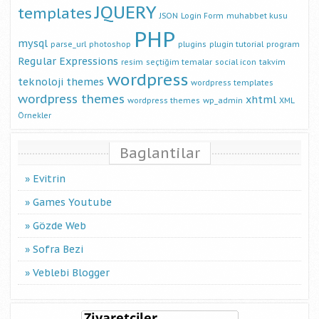
JQUERY
templates
JSON
Login Form
muhabbet kusu
PHP
mysql
parse_url
photoshop
plugins
plugin tutorial
program
Regular Expressions
resim
seçtiğim temalar
social icon
takvim
wordpress
teknoloji
themes
wordpress templates
wordpress themes
xhtml
wordpress themes
wp_admin
XML
Örnekler
Baglantilar
Evitrin
Games Youtube
Gözde Web
Sofra Bezi
Veblebi Blogger