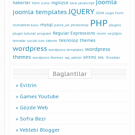
joomla
haberler
ingilizce
html
icons
Java
javascript
JQUERY
joomla templates
JSON
Login Form
PHP
mysql
muhabbet kusu
parse_url
photoshop
plugins
Regular Expressions
plugin tutorial
program
resim
seçtiğim
teknoloji
themes
temalar
social icon
takvim
wordpress
wordpress
wordpress templates
themes
xhtml
wordpress themes
wp_admin
XML
Örnekler
Baglantilar
Evitrin
Games Youtube
Gözde Web
Sofra Bezi
Veblebi Blogger