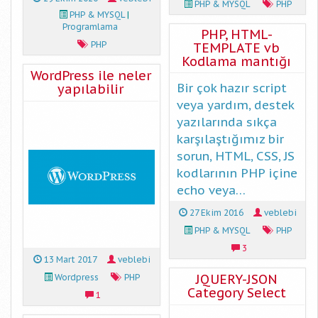
PHP & MYSQL
PHP
PHP & MYSQL
|
Programlama
PHP, HTML-
PHP
TEMPLATE vb
Kodlama mantığı
WordPress ile neler
Bir çok hazır script
yapılabilir
veya yardım, destek
yazılarında sıkça
karşılaştığımız bir
sorun, HTML, CSS, JS
kodlarının PHP içine
echo veya…
27 Ekim 2016
veblebi
PHP & MYSQL
PHP
3
13 Mart 2017
veblebi
JQUERY-JSON
Wordpress
PHP
Category Select
1