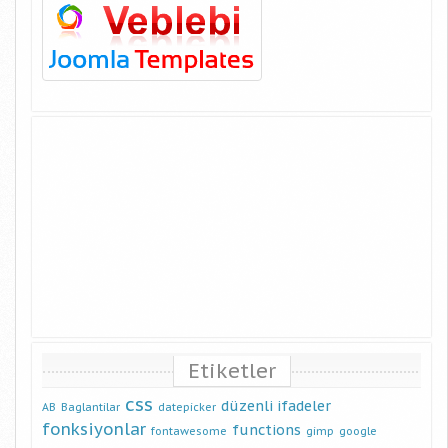
Etiketler
css
düzenli ifadeler
AB
Baglantilar
datepicker
fonksiyonlar
functions
fontawesome
gimp
google