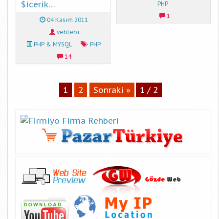
$icerik…
PHP
1
04 Kasım 2011
veblebi
PHP & MYSQL
PHP
14
1
2
Sonraki »
1 / 2