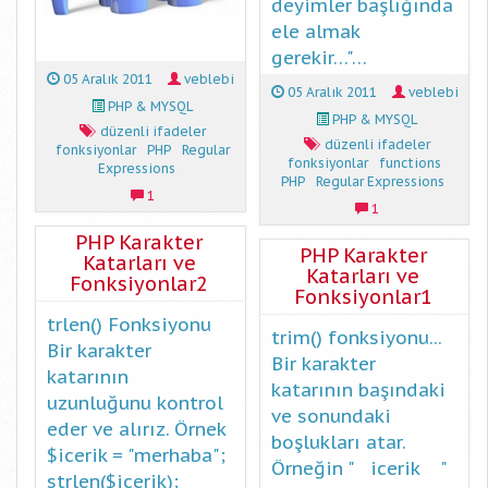
deyimler başlığında
ele almak
gerekir…"…
05 Aralık 2011
veblebi
05 Aralık 2011
veblebi
PHP & MYSQL
PHP & MYSQL
düzenli ifadeler
düzenli ifadeler
fonksiyonlar
PHP
Regular
fonksiyonlar
functions
Expressions
PHP
Regular Expressions
1
1
PHP Karakter
PHP Karakter
Katarları ve
Katarları ve
Fonksiyonlar2
Fonksiyonlar1
trlen() Fonksiyonu
trim() fonksiyonu...
Bir karakter
Bir karakter
katarının
katarının başındaki
uzunluğunu kontrol
ve sonundaki
eder ve alırız. Örnek
boşlukları atar.
$icerik = "merhaba";
Örneğin " icerik "
strlen($icerik);