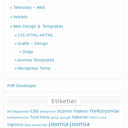
Teknoloji – Web
Veblebi
Web Design & Templates
CSS-HTML-xHTML
Grafik – Design
Doğa
Joomla Templates
Wordpress Tema
PHP Developer
Etiketler
css
fonksiyonlar
düzenli ifadeler
AB
Baglantilar
datepicker
functions
haberler
fontawesome
gimp
google
html
icons
joomla
joomla
ingilizce
Java
javascript