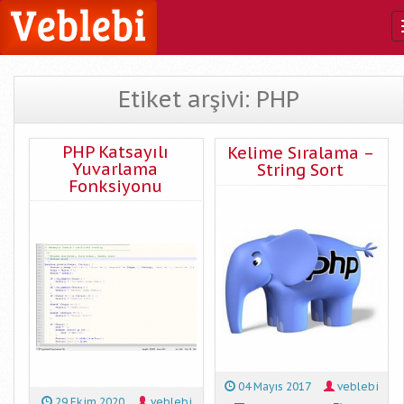
Etiket arşivi: PHP
PHP Katsayılı
Kelime Sıralama –
Yuvarlama
String Sort
Fonksiyonu
04 Mayıs 2017
veblebi
29 Ekim 2020
veblebi