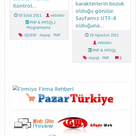
karakterlerin bozuk
Kontrol…
olduğu görülür.
05 Eylül 2011
veblebi
Sayfamız UTF-8
PHP & MYSQL
|
olduğuna…
Programlama
JQUERY
mysql
PHP
28 Ağustos 2011
veblebi
PHP & MYSQL
mysql
PHP
2