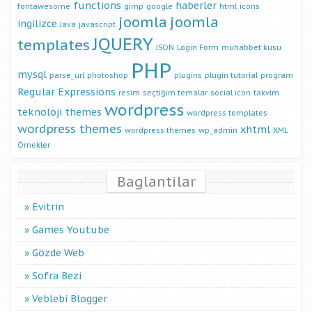
functions
haberler
fontawesome
gimp
google
html
icons
joomla
joomla
ingilizce
Java
javascript
JQUERY
templates
JSON
Login Form
muhabbet kusu
PHP
mysql
parse_url
photoshop
plugins
plugin tutorial
program
Regular Expressions
resim
seçtiğim temalar
social icon
takvim
wordpress
teknoloji
themes
wordpress templates
wordpress themes
xhtml
wordpress themes
wp_admin
XML
Örnekler
Baglantilar
Evitrin
Games Youtube
Gözde Web
Sofra Bezi
Veblebi Blogger