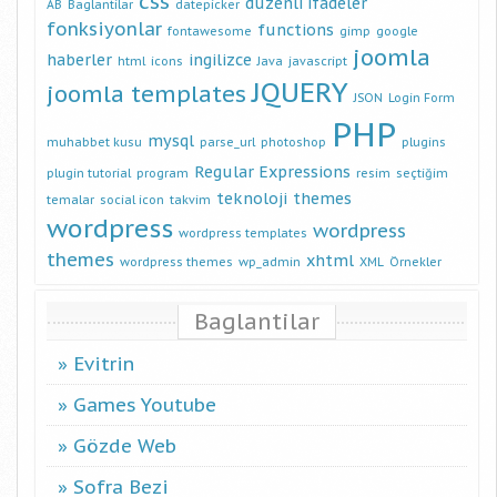
css
düzenli ifadeler
AB
Baglantilar
datepicker
fonksiyonlar
functions
fontawesome
gimp
google
joomla
haberler
ingilizce
html
icons
Java
javascript
JQUERY
joomla templates
JSON
Login Form
PHP
mysql
muhabbet kusu
parse_url
photoshop
plugins
Regular Expressions
plugin tutorial
program
resim
seçtiğim
teknoloji
themes
temalar
social icon
takvim
wordpress
wordpress
wordpress templates
themes
xhtml
wordpress themes
wp_admin
XML
Örnekler
Baglantilar
Evitrin
Games Youtube
Gözde Web
Sofra Bezi