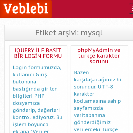
Etiket arşivi: mysql
phpMyAdmin ve
JQUERY İLE BASİT
türkçe karakter
BİR LOGİN FORMU
sorunu
Login formumuzda,
Bazen
kullanıcı Giriş
karşılaşacağımız bir
butonuna
sorundur. UTF-8
bastığında girilen
karakter
bilgileri PHP
kodlamasına sahip
dosyamıza
sayfamızda
gönderip, değerleri
veritabanına
kontrol ediyoruz. Bu
gönderdiğimiz
işlem boyunca
verilerdeki Türkçe
ekrana "Veriler