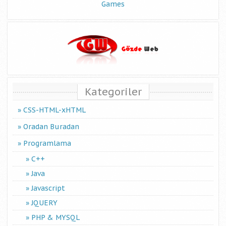
Games
Kategoriler
CSS-HTML-xHTML
Oradan Buradan
Programlama
C++
Java
Javascript
JQUERY
PHP & MYSQL