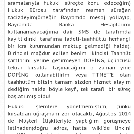
aramalarıyla hukuki süreçte konu edeceğim)
Hukuk Bürosu tarafından resmen süreğen
tacizdeyim(örneğin Bayramda mesaj yollayıp,
Bayramda Banka Hesaplarımı
kullanamayacağıma dair SMS de tarafımda
kayıtlıdır(ki tarafıma iadeli-taahhütlü herhangi
bir icra kurumundan mektup gelmediği halde).
Birincisi mağdur edilen benim, ikincisi Taahhüt
şartlarını yerine getirmeyen DOPİNG, üçüncüsü
tekrar kırsalda taşınacağımı o zaman yine
DOPİNG kullanabilirim veya TTNET’E olan
taahhütüm bitsin tamam sizden hizmet alayım
dediğim halde, böyle keyfi, tek taraflı bir süreç
başlatılmış oldu!
Hukuki işlemlere yönelmemiştim, çünkü
kırsaldan uğraşmam zor olacaktı, Ağustos 2014
de Müşteri İlişkileriyle yaptığım görüşmeye
istinaden(doğru adres, hatta wiki’de linkini