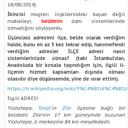
18/08/2014)
İkincisi
müşteri ilişkilerindeki bayan değil
mahalleyi,
beldenin
dahi sistemlerinde
olmadığını söylüyordu.
Üçüncüsü adresimi ilçe, belde olarak verdiğim
halde, bunu en az 3 kez tekrar edip, hanımefendi
verdiğim adresler İLÇE adresi nasıl
sistemlerinizde olmaz? (tabi İstanbul’dan,
Anadoluda bir kırsala taşındığım için, ilgili il-
ilçenin hizmet kapsamları dışında olması
olasıdır diye düşünsemde, yine de ısrar ettim).
https://tr.wikipedia.org/wiki/Y%C4%B1ld%C4%B1zt
İlgili ADRES!
Yıldıztepe,
Tokat
‘ın
Zile
ilçesine bağlı bir
beldedir. Zile’nin 17 km güneyinde bulunan
Yıldıztepe, il merkezine 84 km mesafededir.