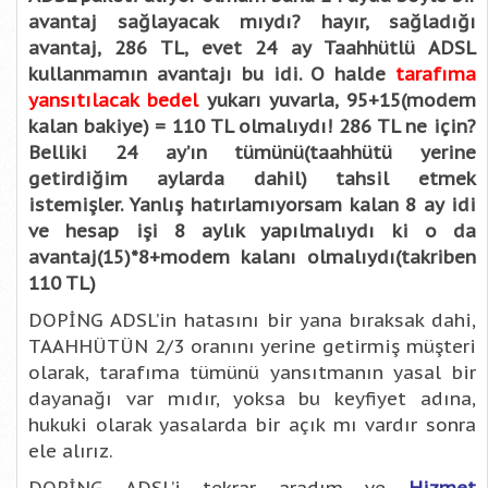
avantaj sağlayacak mıydı? hayır, sağladığı
avantaj, 286 TL, evet 24 ay Taahhütlü ADSL
kullanmamın avantajı bu idi. O halde
tarafıma
yansıtılacak bedel
yukarı yuvarla, 95+15(modem
kalan bakiye) = 110 TL olmalıydı! 286 TL ne için?
Belliki 24 ay’ın tümünü(taahhütü yerine
getirdiğim aylarda dahil) tahsil etmek
istemişler. Yanlış hatırlamıyorsam kalan 8 ay idi
ve hesap işi 8 aylık yapılmalıydı ki o da
avantaj(15)*8+modem kalanı olmalıydı(takriben
110 TL)
DOPİNG ADSL’in hatasını bir yana bıraksak dahi,
TAAHHÜTÜN 2/3 oranını yerine getirmiş müşteri
olarak, tarafıma tümünü yansıtmanın yasal bir
dayanağı var mıdır, yoksa bu keyfiyet adına,
hukuki olarak yasalarda bir açık mı vardır sonra
ele alırız.