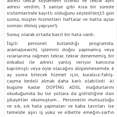
adresi tekrar söylemem istendi ve tekrar aynı
adresi verdim, 3 saniye gibi kısa bir sürede
sistemlerinde kayıtlı olduğunu söylediler(15 gün
sonra, müşter hizmetleri haftalar ve hatta aylar
sonrası dönüş yapıyor!).
Sonuç olarak ortada basit bir hata vardı.
İlgili personel kullandığı programda,
arama(search) işlemini doğru yapmamış veya
ısrarlarıma rağmen tekrar, tekrar denememiş, bir
önkabul ile adresi yanlış veriyor kanısına
kapılmıştı veya öyle olacağını düşünmesemde, 6
ay sonra bitecek hizmet için, kuralsız-fahiş-
cayma bedeli almak daha karlı olabilirdi -ki
bugüne kadar DOPİNG ADSL mağdurlarını
okuduğumda bu tür yollara da gidildiğine dair
şikayetler okumuştum… Personelin mutsuzluğu
ve sık, sık hata yapmaları ve kaba tavırları ise
temelde aşırı iş yükü ve elbette emeğin-sarfın