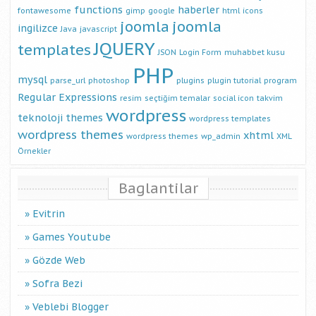
functions
haberler
fontawesome
gimp
google
html
icons
joomla
joomla
ingilizce
Java
javascript
JQUERY
templates
JSON
Login Form
muhabbet kusu
PHP
mysql
parse_url
photoshop
plugins
plugin tutorial
program
Regular Expressions
resim
seçtiğim temalar
social icon
takvim
wordpress
teknoloji
themes
wordpress templates
wordpress themes
xhtml
wordpress themes
wp_admin
XML
Örnekler
Baglantilar
Evitrin
Games Youtube
Gözde Web
Sofra Bezi
Veblebi Blogger