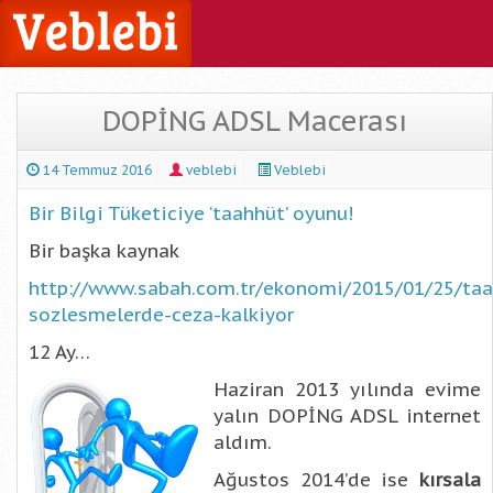
DOPİNG ADSL Macerası
14 Temmuz 2016
veblebi
Veblebi
Bir Bilgi Tüketiciye ‘taahhüt’ oyunu!
Bir başka kaynak
http://www.sabah.com.tr/ekonomi/2015/01/25/taa
sozlesmelerde-ceza-kalkiyor
12 Ay…
Haziran 2013 yılında evime
yalın DOPİNG ADSL internet
aldım.
Ağustos 2014’de ise
kırsala