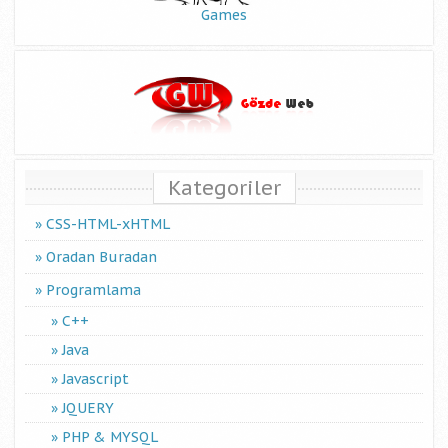
Games
Kategoriler
CSS-HTML-xHTML
Oradan Buradan
Programlama
C++
Java
Javascript
JQUERY
PHP & MYSQL