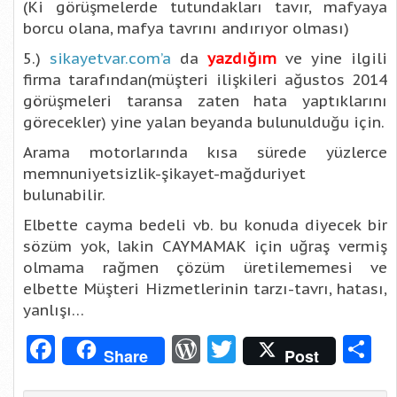
(Ki görüşmelerde tutundakları tavır, mafyaya
borcu olana, mafya tavrını andırıyor olması)
5.)
sikayetvar.com’a
da
yazdığım
ve yine ilgili
firma tarafından(müşteri ilişkileri ağustos 2014
görüşmeleri taransa zaten hata yaptıklarını
görecekler) yine yalan beyanda bulunulduğu için.
Arama motorlarında kısa sürede yüzlerce
memnuniyetsizlik-şikayet-mağduriyet
bulunabilir.
Elbette cayma bedeli vb. bu konuda diyecek bir
sözüm yok, lakin CAYMAMAK için uğraş vermiş
olmama rağmen çözüm üretilememesi ve
elbette Müşteri Hizmetlerinin tarzı-tavrı, hatası,
yanlışı…
Facebook
WordPress
Twitter
S
Share
Post