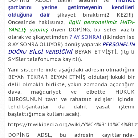
DOPİNG ADSL’i tekrar aradım ve
Hizmet
şartlarını yerine getirmeyenin kendileri
olduğuna dair
şikayet bıraktım(2 KEZ!!!).
Öncesinde haklısınız,
ilgili personelimiz HATA-
YANLIŞ yapmış
diyen DOPİNG, bu sefer yazılı
olarak ve şikayetimden
7 AY SONRA!
(ilkinden ise
8 AY SONRA OLUYOR) dönüş yaparak
PERSONELİN
DOĞRU BİLGİ VERDİĞİNİ
BEYAN ETMİŞTİ. (ilgili
SMSler telefonumda kayıtlı).
Yani sistemlerinde aşağıdaki adresin olmadığını
BEYAN TEKRAR BEYAN ETMİŞ oldular(Hukuki bir
delil olmakla birlikte, yakın zamanda açacağım
dava, mağduriyet ve elbette HUKUK
BÜROSUNUN tavır ve rahatsız edişleri içinde,
tehdit-şantajlar da dahil yasal işlemi
başlattığımda kullanılacak).
https://tr.wikipedia.org/wiki/Y%C4%B1ld%C4%B1zt
DOPİNG ADSL, bu adresin kayıtlarında-