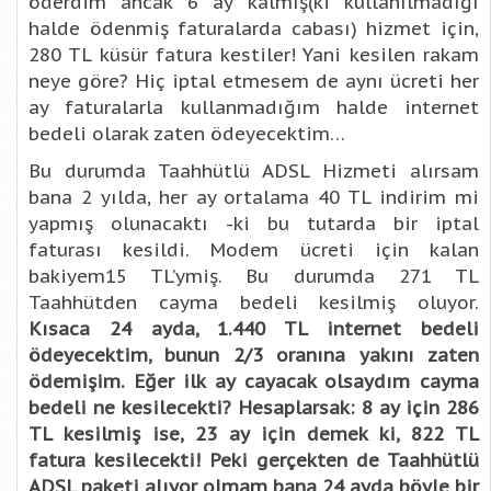
öderdim ancak 6 ay kalmış(ki kullanılmadığı
halde ödenmiş faturalarda cabası) hizmet için,
280 TL küsür fatura kestiler! Yani kesilen rakam
neye göre? Hiç iptal etmesem de aynı ücreti her
ay faturalarla kullanmadığım halde internet
bedeli olarak zaten ödeyecektim…
Bu durumda Taahhütlü ADSL Hizmeti alırsam
bana 2 yılda, her ay ortalama 40 TL indirim mi
yapmış olunacaktı -ki bu tutarda bir iptal
faturası kesildi. Modem ücreti için kalan
bakiyem15 TL’ymiş. Bu durumda 271 TL
Taahhütden cayma bedeli kesilmiş oluyor.
Kısaca 24 ayda, 1.440 TL internet bedeli
ödeyecektim, bunun 2/3 oranına yakını zaten
ödemişim. Eğer ilk ay cayacak olsaydım cayma
bedeli ne kesilecekti? Hesaplarsak: 8 ay için 286
TL kesilmiş ise, 23 ay için demek ki, 822 TL
fatura kesilecekti! Peki gerçekten de Taahhütlü
ADSL paketi alıyor olmam bana 24 ayda böyle bir