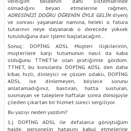
verdiğim beldenin dahi sistemlerinde
olmadığını beyan etmelerine rağmen,
ADRESİNİZİ DOĞRU ÖĞRENİN ÖYLE GELİN
diyen)
ve sonrası yaşananlar namına, heleki o fatura
tutarının neye dayanarak o derecede yüksek
tutulduğuna dair işlemi başlatacağım…
Sonuç: DOPİNG ADSL Müşteri ilişkilerinin,
müşterilere karşı tutumunun nasıl da kaba
olduğunu TTNET’le olan pratiğimle gördüm.
TTNET, bu konularda DOPİNG ADSL den daha
kibar, hızlı, dinleyici ve çözüm odaklı, DOPİNG
ADSL ise dinlemeyen, böylece sorunu
anlatamadığınız, bastıran, hatta susturan,
susmayan ve taleplere haftalar sonra dönüşüyle
çileden çıkartan bir hizmet süreci sergiliyor.
Bu yazıyı neden yazdım?
1.) DOPİNG ADSL ile defalarca görüştüğüm
halde, personelin hatasını kabul etmelerine