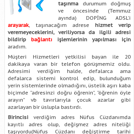
taşınma
durumum doğmuş
ve öncesinde (Temmuz
ayında) DOPİNG ADSL’i
arayarak
, taşınacağım adrese
hizmet verip
veremeyeceklerini, veriliyorsa da ilgili adresi
bildirip
bağlantı
işlemlerinin yapılması için
aradım.
Müşteri Hizmetleri yetkilisi bayan ile 20
dakikaya varan bir telefon görüşmemiz oldu.
Adresimi verdiğim halde, defalarca ama
defalarca sistemi kontrol edip, bulunduğum
yerin sistemlerinde olmadığını, üstelik aşırı kaba
biçimde “adresinzi doğru öğrenin”, “öğrenin öyle
arayın” vb tavırlarıyla çocuk azarlar gibi
azarlayan bir üslupla bastırdı.
Birincisi
verdiğim adres Nüfus Cüzdanımda
kayıtlı adres olup, değişmez adres niteliği
taşıyordu(Nüfus Cüzdanı değiştirme tarihi