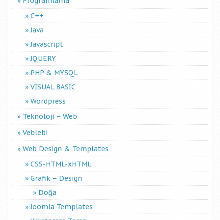
Programlama
C++
Java
Javascript
JQUERY
PHP & MYSQL
VISUAL BASIC
Wordpress
Teknoloji – Web
Veblebi
Web Design & Templates
CSS-HTML-xHTML
Grafik – Design
Doğa
Joomla Templates