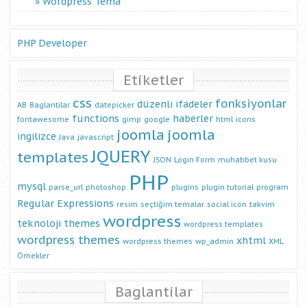
Wordpress Tema
PHP Developer
Etiketler
css
fonksiyonlar
düzenli ifadeler
AB
Baglantilar
datepicker
functions
haberler
fontawesome
gimp
google
html
icons
joomla
joomla
ingilizce
Java
javascript
JQUERY
templates
JSON
Login Form
muhabbet kusu
PHP
mysql
parse_url
photoshop
plugins
plugin tutorial
program
Regular Expressions
resim
seçtiğim temalar
social icon
takvim
wordpress
teknoloji
themes
wordpress templates
wordpress themes
xhtml
wordpress themes
wp_admin
XML
Örnekler
Baglantilar