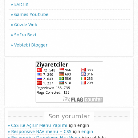
Evitrin
Games Youtube
Gözde Web
Sofra Bezi
Veblebi Blogger
Son yorumlar
CSS ile Açılır Menü Yapımı
için
engin
Responsive NAV menu – CSS
için
engin
Responsive Dropdown Nav Menu
için
veblebi