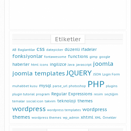
Etiketler
css
düzenli ifadeler
AB
Baglantilar
datepicker
fonksiyonlar
functions
fontawesome
gimp
google
joomla
haberler
ingilizce
html
icons
Java
javascript
JQUERY
joomla templates
JSON
Login Form
PHP
mysql
muhabbet kusu
parse_url
photoshop
plugins
Regular Expressions
plugin tutorial
program
resim
seçtiğim
teknoloji
themes
temalar
social icon
takvim
wordpress
wordpress
wordpress templates
themes
xhtml
wordpress themes
wp_admin
XML
Örnekler