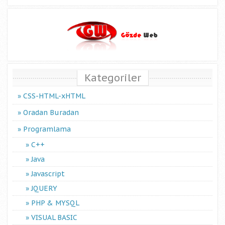
Kategoriler
CSS-HTML-xHTML
Oradan Buradan
Programlama
C++
Java
Javascript
JQUERY
PHP & MYSQL
VISUAL BASIC