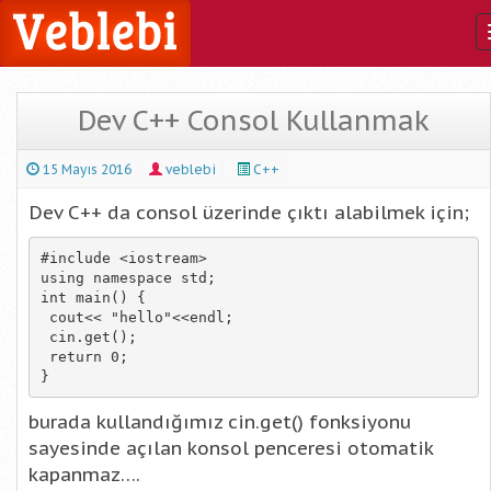
Dev C++ Consol Kullanmak
15 Mayıs 2016
veblebi
C++
Dev C++ da consol üzerinde çıktı alabilmek için;
#include <iostream>

using namespace std;

int main() {    

 cout<< "hello"<<endl;

 cin.get();

 return 0;    

}
burada kullandığımız cin.get() fonksiyonu
sayesinde açılan konsol penceresi otomatik
kapanmaz….