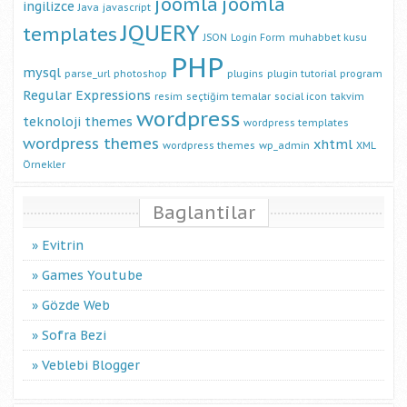
joomla
joomla
ingilizce
Java
javascript
JQUERY
templates
JSON
Login Form
muhabbet kusu
PHP
mysql
parse_url
photoshop
plugins
plugin tutorial
program
Regular Expressions
resim
seçtiğim temalar
social icon
takvim
wordpress
teknoloji
themes
wordpress templates
wordpress themes
xhtml
wordpress themes
wp_admin
XML
Örnekler
Baglantilar
Evitrin
Games Youtube
Gözde Web
Sofra Bezi
Veblebi Blogger