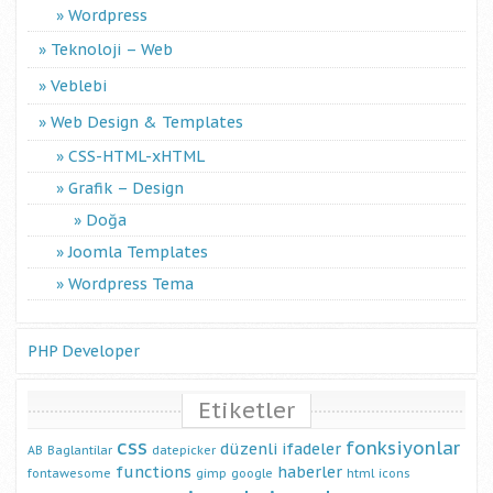
Wordpress
Teknoloji – Web
Veblebi
Web Design & Templates
CSS-HTML-xHTML
Grafik – Design
Doğa
Joomla Templates
Wordpress Tema
PHP Developer
Etiketler
css
fonksiyonlar
düzenli ifadeler
AB
Baglantilar
datepicker
functions
haberler
fontawesome
gimp
google
html
icons