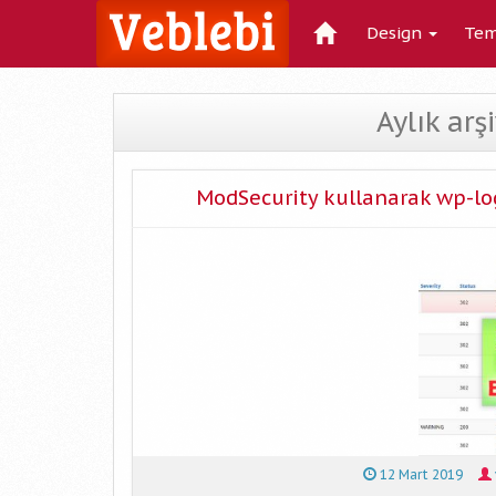
Design
Tem
Aylık arş
ModSecurity kullanarak wp-lo
12 Mart 2019