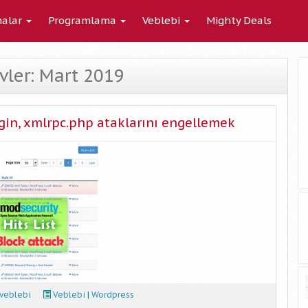
alar
Programlama
Veblebi
Mighty Deals
ivler: Mart 2019
gin, xmlrpc.php ataklarını engellemek
veblebi
Veblebi
|
Wordpress