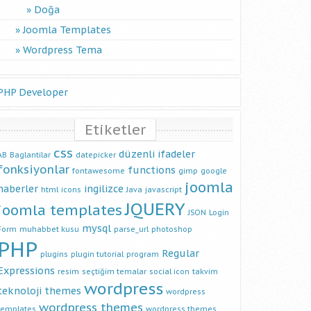
Doğa
Joomla Templates
Wordpress Tema
PHP Developer
Etiketler
css
düzenli ifadeler
AB
Baglantilar
datepicker
fonksiyonlar
functions
fontawesome
gimp
google
joomla
haberler
ingilizce
html
icons
Java
javascript
JQUERY
joomla templates
JSON
Login
mysql
Form
muhabbet kusu
parse_url
photoshop
PHP
Regular
plugins
plugin tutorial
program
Expressions
resim
seçtiğim temalar
social icon
takvim
wordpress
teknoloji
themes
wordpress
wordpress themes
templates
wordpress themes