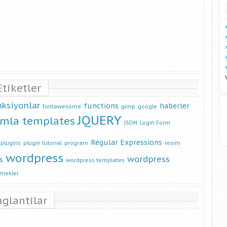
Etiketler
nksiyonlar
functions
haberler
fontawesome
gimp
google
JQUERY
omla templates
JSON
Login Form
Regular Expressions
plugins
plugin tutorial
program
resim
wordpress
wordpress
s
wordpress templates
rnekler
aglantilar