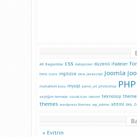
css
fo
düzenli ifadeler
AB
Baglantilar
datepicker
joomla
jo
ingilizce
html
icons
Java
javascript
PHP
mysql
muhabbet kusu
parse_url
photoshop
teknoloji
theme
seçtiğim temalar
social icon
takvim
themes
xhtml
wordpress themes
wp_admin
XML
Ö
B
Evitrin