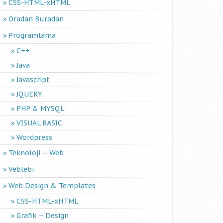
CSS-HTML-xHTML
Oradan Buradan
Programlama
C++
Java
Javascript
JQUERY
PHP & MYSQL
VISUAL BASIC
Wordpress
Teknoloji – Web
Veblebi
Web Design & Templates
CSS-HTML-xHTML
Grafik – Design