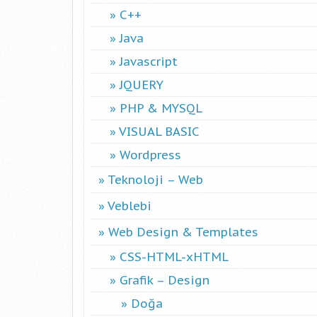
C++
Java
Javascript
JQUERY
PHP & MYSQL
VISUAL BASIC
Wordpress
Teknoloji – Web
Veblebi
Web Design & Templates
CSS-HTML-xHTML
Grafik – Design
Doğa