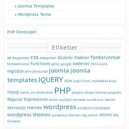
Joomla Templates
Wordpress Tema
PHP Developer
Etiketler
css
fonksiyonlar
düzenli ifadeler
AB
Baglantilar
datepicker
functions
haberler
fontawesome
gimp
google
html
icons
joomla
joomla
ingilizce
Java
javascript
JQUERY
templates
JSON
Login Form
muhabbet kusu
PHP
mysql
parse_url
photoshop
plugins
plugin tutorial
program
Regular Expressions
resim
seçtiğim temalar
social icon
takvim
wordpress
teknoloji
themes
wordpress templates
wordpress themes
xhtml
wordpress themes
wp_admin
XML
Örnekler