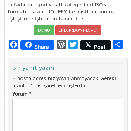
defada kategori ve alt kategorileri JSON
formatında alıp, JQUERY ile basit bir sorgu-
eşleştirme işlemi kullanabiliriz.
DEMO
İNDİR(DOWNLOAD)
Facebook
WordPress
Twitter
S
Share
Post
Bir yanıt yazın
E-posta adresiniz yayınlanmayacak.
Gerekli
alanlar
*
ile işaretlenmişlerdir
Yorum
*