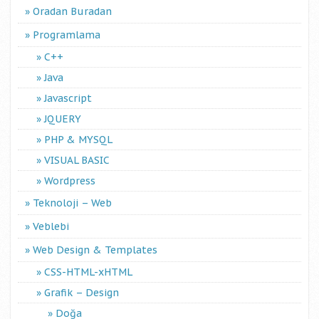
Oradan Buradan
Programlama
C++
Java
Javascript
JQUERY
PHP & MYSQL
VISUAL BASIC
Wordpress
Teknoloji – Web
Veblebi
Web Design & Templates
CSS-HTML-xHTML
Grafik – Design
Doğa