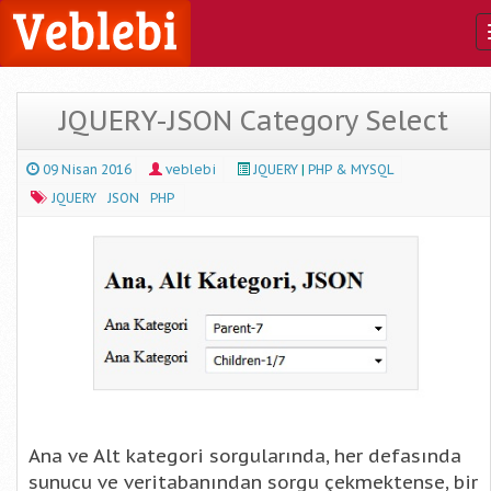
JQUERY-JSON Category Select
09 Nisan 2016
veblebi
JQUERY
|
PHP & MYSQL
JQUERY
JSON
PHP
Ana ve Alt kategori sorgularında, her defasında
sunucu ve veritabanından sorgu çekmektense, bir