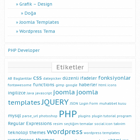
Grafik – Design
Doğa
Joomla Templates
Wordpress Tema
PHP Developer
Etiketler
css
fonksiyonlar
düzenli ifadeler
AB
Baglantilar
datepicker
functions
haberler
fontawesome
gimp
google
html
icons
joomla
joomla
ingilizce
Java
javascript
JQUERY
templates
JSON
Login Form
muhabbet kusu
PHP
mysql
parse_url
photoshop
plugins
plugin tutorial
program
Regular Expressions
resim
seçtiğim temalar
social icon
takvim
wordpress
teknoloji
themes
wordpress templates