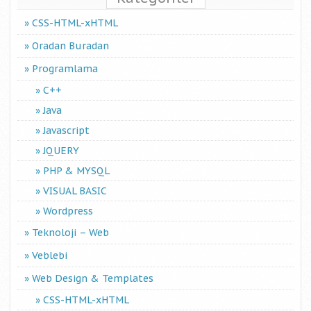
CSS-HTML-xHTML
Oradan Buradan
Programlama
C++
Java
Javascript
JQUERY
PHP & MYSQL
VISUAL BASIC
Wordpress
Teknoloji – Web
Veblebi
Web Design & Templates
CSS-HTML-xHTML