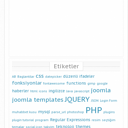
Etiketler
css
düzenli ifadeler
AB
Baglantilar
datepicker
fonksiyonlar
functions
fontawesome
gimp
google
joomla
haberler
ingilizce
html
icons
Java
javascript
JQUERY
joomla templates
JSON
Login Form
PHP
mysql
muhabbet kusu
parse_url
photoshop
plugins
Regular Expressions
plugin tutorial
program
resim
seçtiğim
teknoloji
themes
temalar
social icon
takvim