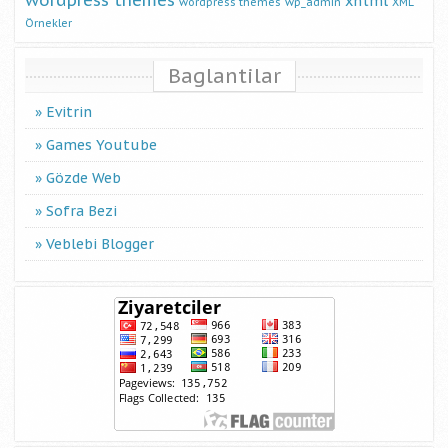
wordpress themes
xhtml
wordpress themes
wp_admin
XML
Örnekler
Baglantilar
Evitrin
Games Youtube
Gözde Web
Sofra Bezi
Veblebi Blogger