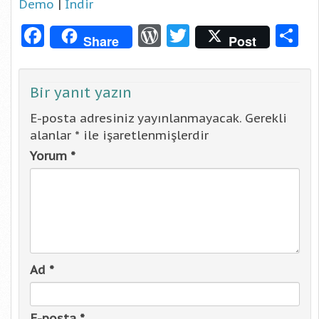
Demo
|
İndir
Facebook
WordPress
Twitter
S
Share
Post
Bir yanıt yazın
E-posta adresiniz yayınlanmayacak.
Gerekli
alanlar
*
ile işaretlenmişlerdir
Yorum
*
Ad
*
E-posta
*