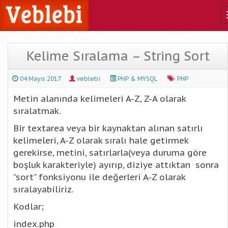
Kelime Sıralama – String Sort
04 Mayıs 2017
veblebi
PHP & MYSQL
PHP
Metin alanında kelimeleri A-Z, Z-A olarak
sıralatmak.
Bir textarea veya bir kaynaktan alınan satırlı
kelimeleri, A-Z olarak sıralı hale getirmek
gerekirse, metini, satırlarla(veya duruma göre
boşluk karakteriyle) ayırıp, diziye attıktan sonra
“sort” fonksiyonu ile değerleri A-Z olarak
sıralayabiliriz.
Kodlar;
index.php