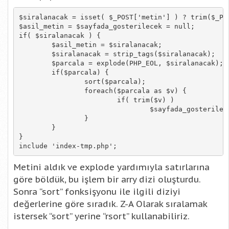
$siralanacak = isset( $_POST['metin'] ) ? trim($_POS
$asil_metin = $sayfada_gosterilecek = null;

if( $siralanacak ) {

	$asil_metin = $siralanacak;

	$siralanacak = strip_tags($siralanacak);

	$parcala = explode(PHP_EOL, $siralanacak);

	if($parcala) {

		sort($parcala);

		foreach($parcala as $v) {

			if( trim($v) )

				$sayfada_gosterilecek .= $v.PHP_EOL;

		}

	}

}

include 'index-tmp.php';
Metini aldık ve explode yardımıyla satırlarına
göre böldük, bu işlem bir arry dizi oluşturdu.
Sonra “sort” fonksişyonu ile ilgili diziyi
değerlerine göre sıradık. Z-A Olarak sıralamak
istersek “sort” yerine “rsort” kullanabiliriz.