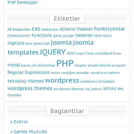
PHP Developer
Etiketler
css
fonksiyonlar
düzenli ifadeler
AB
Baglantilar
datepicker
functions
haberler
fontawesome
gimp
google
html
icons
joomla
joomla
ingilizce
Java
javascript
JQUERY
templates
JSON
Login Form
muhabbet kusu
PHP
mysql
parse_url
photoshop
plugins
plugin tutorial
program
Regular Expressions
resim
seçtiğim temalar
social icon
takvim
wordpress
teknoloji
themes
wordpress templates
wordpress themes
xhtml
wordpress themes
wp_admin
XML
Örnekler
Baglantilar
Evitrin
Games Youtube