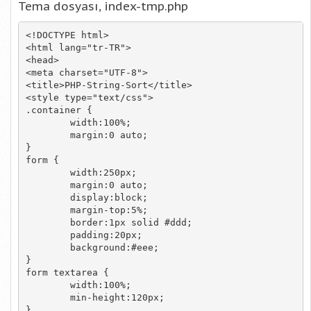
Tema dosyası, index-tmp.php
<!DOCTYPE html>

<html lang="tr-TR">

<head>

<meta charset="UTF-8">

<title>PHP-String-Sort</title>

<style type="text/css">

.container {

	width:100%;

	margin:0 auto;

}

form {

	width:250px;

	margin:0 auto;

	display:block;

	margin-top:5%;

	border:1px solid #ddd;

	padding:20px;

	background:#eee;

}

form textarea {

	width:100%;

	min-height:120px;

}
