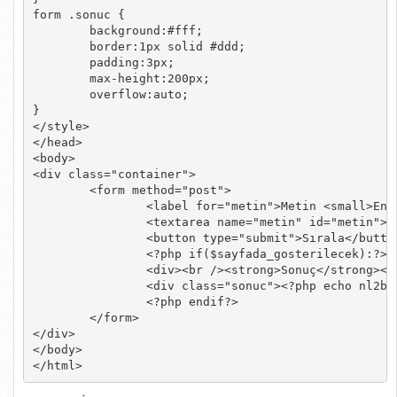
form .sonuc {

	background:#fff;

	border:1px solid #ddd;

	padding:3px;

	max-height:200px;

	overflow:auto;

}

</style>

</head>

<body>

<div class="container">

	<form method="post">

		<label for="metin">Metin <small>Enter ile ayırın</small></label>

		<textarea name="metin" id="metin"><?php echo $asil_metin?></textarea>

		<button type="submit">Sırala</button>

		<?php if($sayfada_gosterilecek):?>

		<div><br /><strong>Sonuç</strong></div>

		<div class="sonuc"><?php echo nl2br($sayfada_gosterilecek)?></div>

		<?php endif?>

	</form>

</div>

</body>

</html>