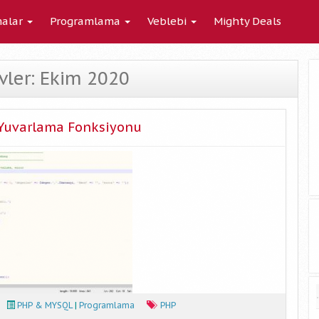
alar
Programlama
Veblebi
Mighty Deals
ivler: Ekim 2020
 Yuvarlama Fonksiyonu
PHP & MYSQL
|
Programlama
PHP