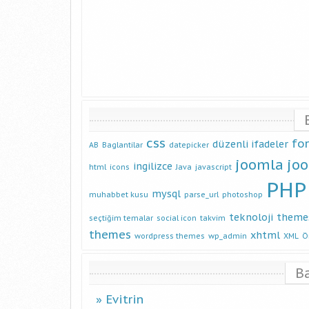
css
fo
düzenli ifadeler
AB
Baglantilar
datepicker
joomla
jo
ingilizce
html
icons
Java
javascript
PHP
mysql
muhabbet kusu
parse_url
photoshop
teknoloji
theme
seçtiğim temalar
social icon
takvim
themes
xhtml
wordpress themes
wp_admin
XML
Ö
B
Evitrin