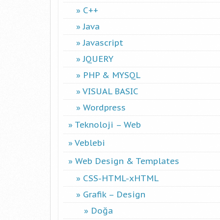
C++
Java
Javascript
JQUERY
PHP & MYSQL
VISUAL BASIC
Wordpress
Teknoloji – Web
Veblebi
Web Design & Templates
CSS-HTML-xHTML
Grafik – Design
Doğa