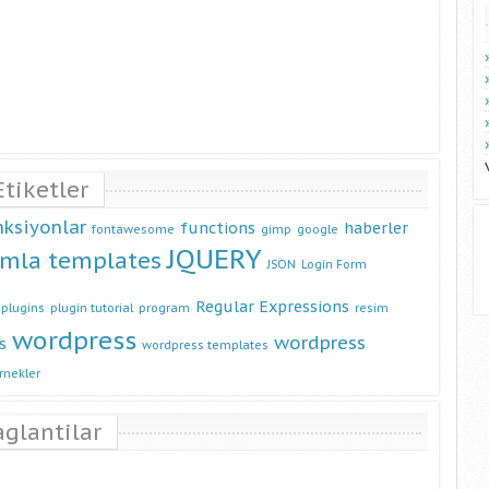
Etiketler
nksiyonlar
functions
haberler
fontawesome
gimp
google
JQUERY
omla templates
JSON
Login Form
Regular Expressions
plugins
plugin tutorial
program
resim
wordpress
wordpress
s
wordpress templates
rnekler
aglantilar