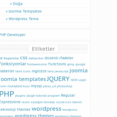
Doğa
Joomla Templates
Wordpress Tema
PHP Developer
Etiketler
css
düzenli ifadeler
AB
Baglantilar
datepicker
fonksiyonlar
functions
fontawesome
gimp
google
joomla
haberler
ingilizce
html
icons
Java
javascript
JQUERY
joomla templates
JSON
Login
mysql
Form
muhabbet kusu
parse_url
photoshop
PHP
Regular
plugins
plugin tutorial
program
Expressions
resim
seçtiğim temalar
social icon
takvim
wordpress
teknoloji
themes
wordpress
wordpress themes
templates
wordpress themes