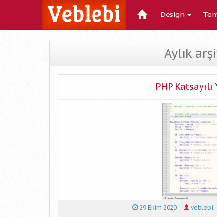
Design
Tem
Aylık arş
PHP Katsayılı
29 Ekim 2020
veblebi