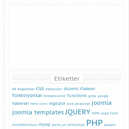
Etiketler
css
düzenli ifadeler
AB
Baglantilar
datepicker
fonksiyonlar
functions
fontawesome
gimp
google
joomla
haberler
ingilizce
html
icons
Java
javascript
JQUERY
joomla templates
JSON
Login Form
PHP
mysql
muhabbet kusu
parse_url
photoshop
plugins