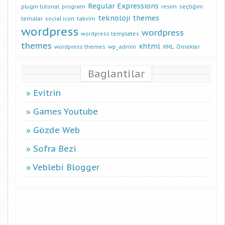
Regular Expressions
plugin tutorial
program
resim
seçtiğim
teknoloji
themes
temalar
social icon
takvim
wordpress
wordpress
wordpress templates
themes
xhtml
wordpress themes
wp_admin
XML
Örnekler
Baglantilar
Evitrin
Games Youtube
Gözde Web
Sofra Bezi
Veblebi Blogger