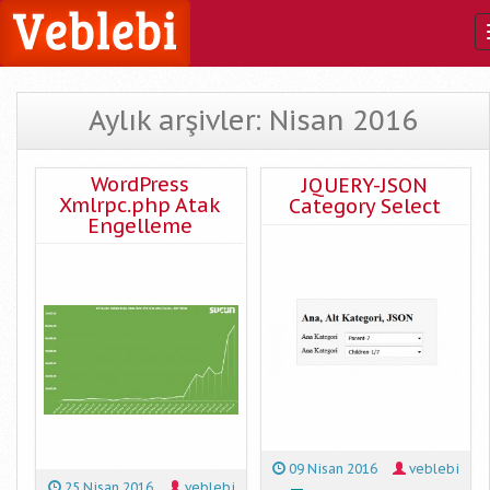
Aylık arşivler: Nisan 2016
WordPress
JQUERY-JSON
Xmlrpc.php Atak
Category Select
Engelleme
09 Nisan 2016
veblebi
25 Nisan 2016
veblebi