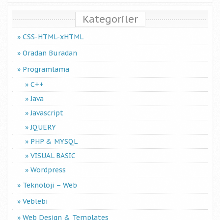
Kategoriler
CSS-HTML-xHTML
Oradan Buradan
Programlama
C++
Java
Javascript
JQUERY
PHP & MYSQL
VISUAL BASIC
Wordpress
Teknoloji – Web
Veblebi
Web Design & Templates