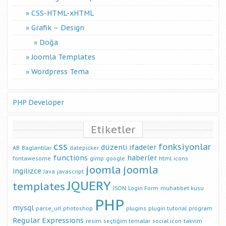
CSS-HTML-xHTML
Grafik – Design
Doğa
Joomla Templates
Wordpress Tema
PHP Developer
Etiketler
css
fonksiyonlar
düzenli ifadeler
AB
Baglantilar
datepicker
functions
haberler
fontawesome
gimp
google
html
icons
joomla
joomla
ingilizce
Java
javascript
JQUERY
templates
JSON
Login Form
muhabbet kusu
PHP
mysql
parse_url
photoshop
plugins
plugin tutorial
program
Regular Expressions
resim
seçtiğim temalar
social icon
takvim