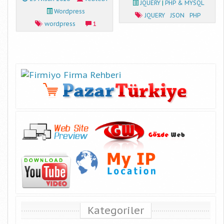
JQUERY
|
PHP & MYSQL
Wordpress
JQUERY
JSON
PHP
wordpress
1
Kategoriler