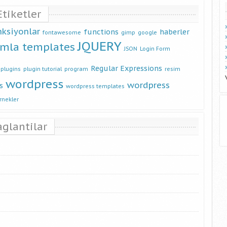
Etiketler
nksiyonlar
functions
haberler
fontawesome
gimp
google
JQUERY
omla templates
JSON
Login Form
Regular Expressions
plugins
plugin tutorial
program
resim
wordpress
wordpress
s
wordpress templates
rnekler
aglantilar