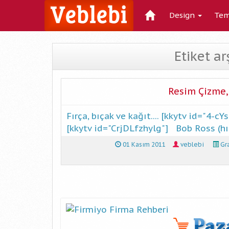
Design
Tem
Etiket a
Resim Çizme, 
Fırça, bıçak ve kağıt.... [kkytv id="4
[kkytv id="CrjDLfzhylg"] Bob Ross (h
01 Kasım 2011
veblebi
Gra