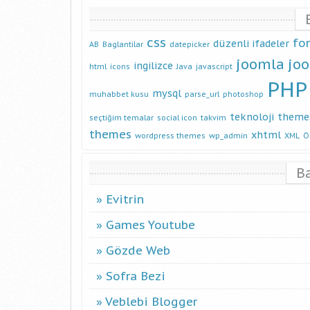
css
fo
düzenli ifadeler
AB
Baglantilar
datepicker
joomla
jo
ingilizce
html
icons
Java
javascript
PHP
mysql
muhabbet kusu
parse_url
photoshop
teknoloji
theme
seçtiğim temalar
social icon
takvim
themes
xhtml
wordpress themes
wp_admin
XML
Ö
B
Evitrin
Games Youtube
Gözde Web
Sofra Bezi
Veblebi Blogger