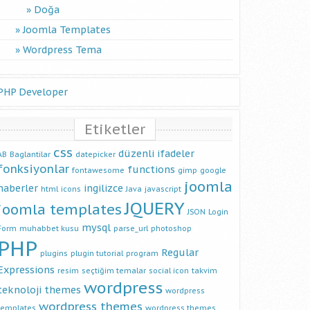
Doğa
Joomla Templates
Wordpress Tema
PHP Developer
Etiketler
css
düzenli ifadeler
AB
Baglantilar
datepicker
fonksiyonlar
functions
fontawesome
gimp
google
joomla
haberler
ingilizce
html
icons
Java
javascript
JQUERY
joomla templates
JSON
Login
mysql
Form
muhabbet kusu
parse_url
photoshop
PHP
Regular
plugins
plugin tutorial
program
Expressions
resim
seçtiğim temalar
social icon
takvim
wordpress
teknoloji
themes
wordpress
wordpress themes
templates
wordpress themes