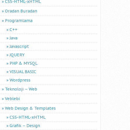
CSS-HTML-xHTML
Oradan Buradan
Programlama
C++
Java
Javascript
JQUERY
PHP & MYSQL
VISUAL BASIC
Wordpress
Teknoloji – Web
Veblebi
Web Design & Templates
CSS-HTML-xHTML
Grafik – Design