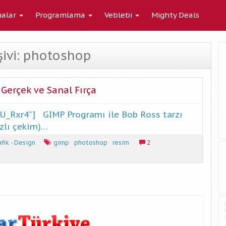
alar
Programlama
Veblebi
Mighty Deals
rşivi: photoshop
Gerçek ve Sanal Fırça
-cYsU_Rxr4"] GIMP Programı ile Bob Ross tarzı
ızlı çekim)…
fik - Design
gimp
photoshop
resim
2