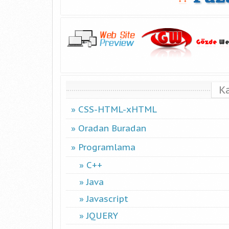
K
CSS-HTML-xHTML
Oradan Buradan
Programlama
C++
Java
Javascript
JQUERY