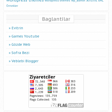
wordpress themes
xhtml
wordpress themes
wp_admin
XML
Örnekler
Baglantilar
Evitrin
Games Youtube
Gözde Web
Sofra Bezi
Veblebi Blogger