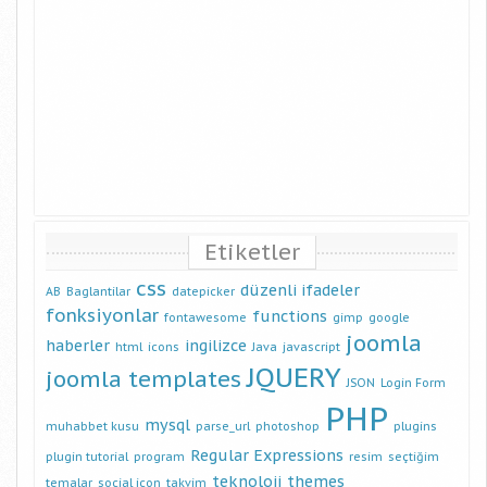
Etiketler
css
düzenli ifadeler
AB
Baglantilar
datepicker
fonksiyonlar
functions
fontawesome
gimp
google
joomla
haberler
ingilizce
html
icons
Java
javascript
JQUERY
joomla templates
JSON
Login Form
PHP
mysql
muhabbet kusu
parse_url
photoshop
plugins
Regular Expressions
plugin tutorial
program
resim
seçtiğim
teknoloji
themes
temalar
social icon
takvim