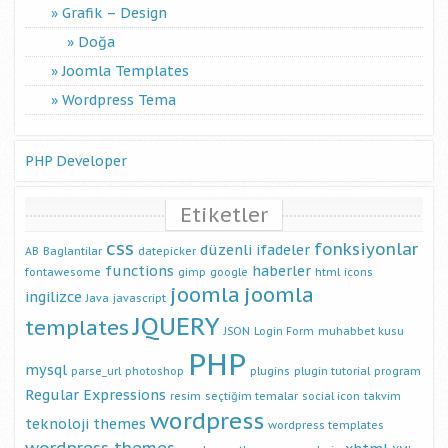
Grafik – Design
Doğa
Joomla Templates
Wordpress Tema
PHP Developer
Etiketler
css
fonksiyonlar
düzenli ifadeler
AB
Baglantilar
datepicker
functions
haberler
fontawesome
gimp
google
html
icons
joomla
joomla
ingilizce
Java
javascript
JQUERY
templates
JSON
Login Form
muhabbet kusu
PHP
mysql
parse_url
photoshop
plugins
plugin tutorial
program
Regular Expressions
resim
seçtiğim temalar
social icon
takvim
wordpress
teknoloji
themes
wordpress templates