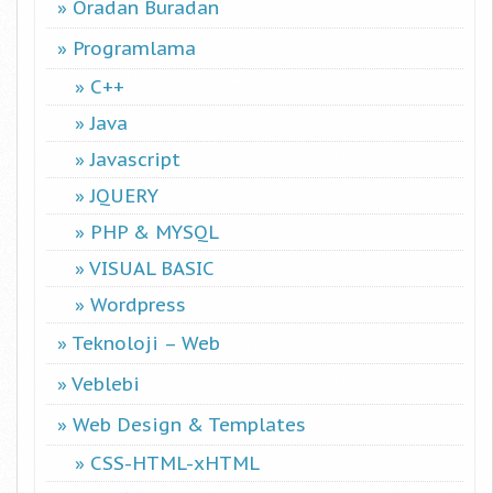
Oradan Buradan
Programlama
C++
Java
Javascript
JQUERY
PHP & MYSQL
VISUAL BASIC
Wordpress
Teknoloji – Web
Veblebi
Web Design & Templates
CSS-HTML-xHTML