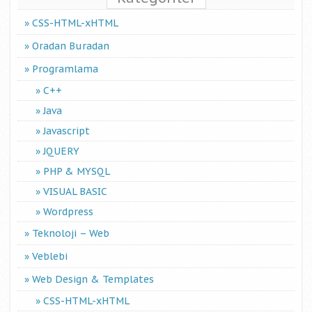
CSS-HTML-xHTML
Oradan Buradan
Programlama
C++
Java
Javascript
JQUERY
PHP & MYSQL
VISUAL BASIC
Wordpress
Teknoloji – Web
Veblebi
Web Design & Templates
CSS-HTML-xHTML