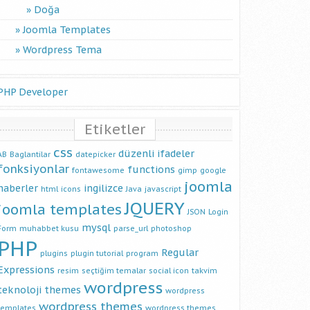
Doğa
Joomla Templates
Wordpress Tema
PHP Developer
Etiketler
css
düzenli ifadeler
AB
Baglantilar
datepicker
fonksiyonlar
functions
fontawesome
gimp
google
joomla
haberler
ingilizce
html
icons
Java
javascript
JQUERY
joomla templates
JSON
Login
mysql
Form
muhabbet kusu
parse_url
photoshop
PHP
Regular
plugins
plugin tutorial
program
Expressions
resim
seçtiğim temalar
social icon
takvim
wordpress
teknoloji
themes
wordpress
wordpress themes
templates
wordpress themes