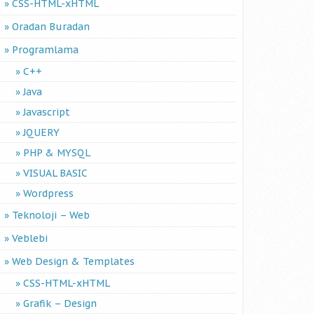
CSS-HTML-xHTML
Oradan Buradan
Programlama
C++
Java
Javascript
JQUERY
PHP & MYSQL
VISUAL BASIC
Wordpress
Teknoloji – Web
Veblebi
Web Design & Templates
CSS-HTML-xHTML
Grafik – Design