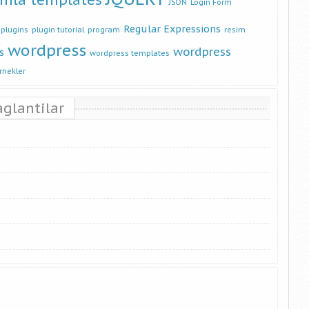
JSON
Login Form
Regular Expressions
plugins
plugin tutorial
program
resim
wordpress
wordpress
s
wordpress templates
rnekler
aglantilar