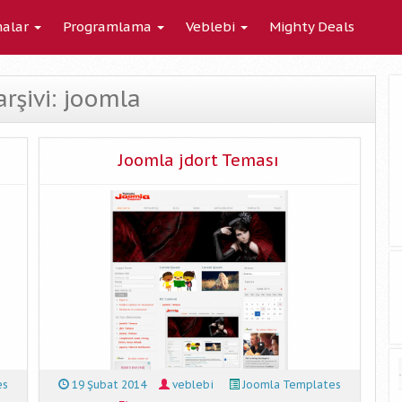
alar
Programlama
Veblebi
Mighty Deals
arşivi: joomla
Joomla jdort Teması
es
19 Şubat 2014
veblebi
Joomla Templates