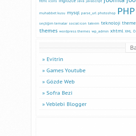
ingilizce
html
icons
Java
javascript
PHP
mysql
muhabbet kusu
parse_url
photoshop
teknoloji
theme
seçtiğim temalar
social icon
takvim
themes
xhtml
wordpress themes
wp_admin
XML
Ö
B
Evitrin
Games Youtube
Gözde Web
Sofra Bezi
Veblebi Blogger