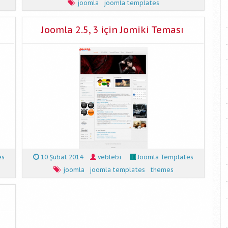
joomla
joomla templates
Joomla 2.5, 3 için Jomiki Teması
es
10 Şubat 2014
veblebi
Joomla Templates
joomla
joomla templates
themes