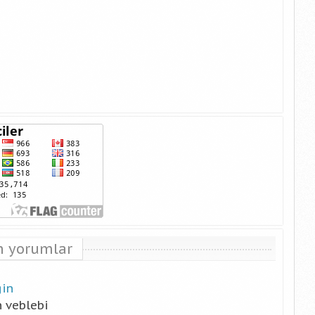
n yorumlar
gin
n
veblebi