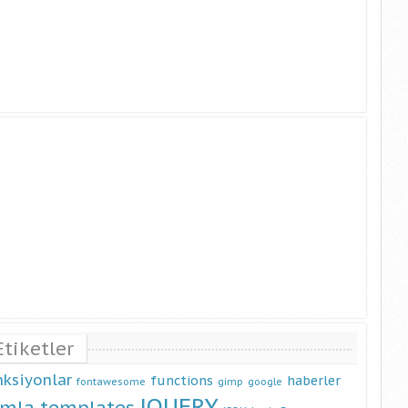
Etiketler
nksiyonlar
functions
haberler
fontawesome
gimp
google
JQUERY
omla templates