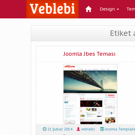
Design
Tem
Etiket 
Joomla Jbes Teması
21 Şubat 2014
veblebi
Joomla Templat