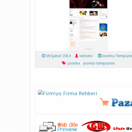
09 Şubat 2014
veblebi
Joomla Templat
joomla
joomla templates