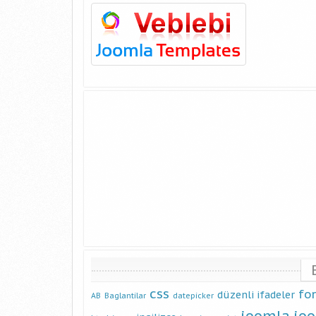
css
fo
düzenli ifadeler
AB
Baglantilar
datepicker
joomla
jo