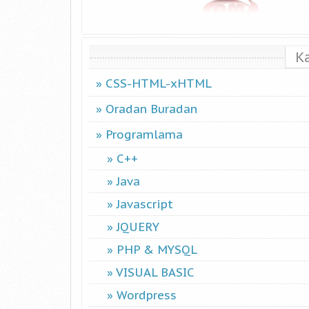
K
CSS-HTML-xHTML
Oradan Buradan
Programlama
C++
Java
Javascript
JQUERY
PHP & MYSQL
VISUAL BASIC
Wordpress