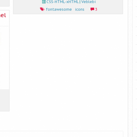
CSS-HTML-xHTML
|
Veblebi
fontawesome
icons
3
el