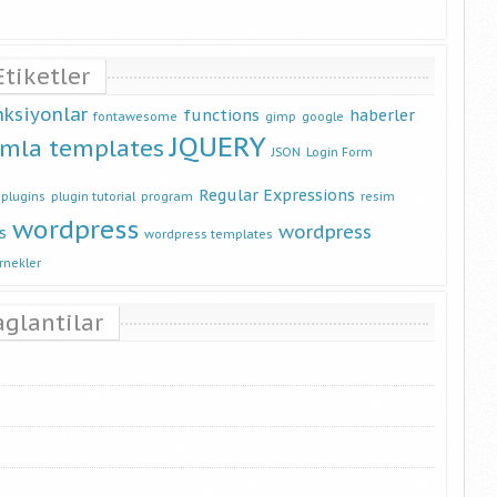
Etiketler
nksiyonlar
functions
haberler
fontawesome
gimp
google
JQUERY
omla templates
JSON
Login Form
Regular Expressions
plugins
plugin tutorial
program
resim
wordpress
wordpress
s
wordpress templates
rnekler
aglantilar