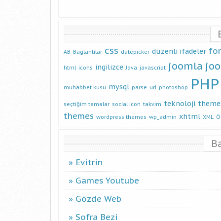
css
fo
düzenli ifadeler
AB
Baglantilar
datepicker
joomla
jo
ingilizce
html
icons
Java
javascript
PHP
mysql
muhabbet kusu
parse_url
photoshop
teknoloji
theme
seçtiğim temalar
social icon
takvim
themes
xhtml
wordpress themes
wp_admin
XML
Ö
B
Evitrin
Games Youtube
Gözde Web
Sofra Bezi