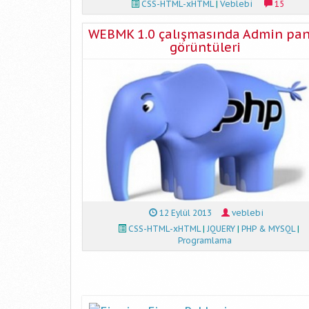
CSS-HTML-xHTML
|
Veblebi
15
WEBMK 1.0 çalışmasında Admin pan
görüntüleri
12 Eylül 2013
veblebi
CSS-HTML-xHTML
|
JQUERY
|
PHP & MYSQL
|
Programlama