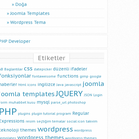
Doğa
Joomla Templates
Wordpress Tema
PHP Developer
Etiketler
css
düzenli ifadeler
AB
Baglantilar
datepicker
fonksiyonlar
functions
fontawesome
gimp
google
joomla
haberler
ingilizce
html
icons
Java
javascript
JQUERY
joomla templates
JSON
Login
mysql
Form
muhabbet kusu
parse_url
photoshop
PHP
Regular
plugins
plugin tutorial
program
Expressions
resim
seçtiğim temalar
social icon
takvim
wordpress
teknoloji
themes
wordpress
wordpress themes
templates
wordpress themes