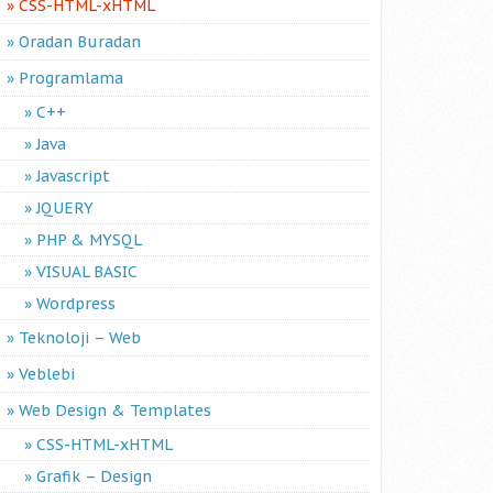
CSS-HTML-xHTML
Oradan Buradan
Programlama
C++
Java
Javascript
JQUERY
PHP & MYSQL
VISUAL BASIC
Wordpress
Teknoloji – Web
Veblebi
Web Design & Templates
CSS-HTML-xHTML
Grafik – Design