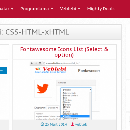
alar
Programlama
Veblebi
Mighty Deals
ivi: CSS-HTML-xHTML
Fontawesome Icons List (Select &
option)
25 Mart 2014
veblebi