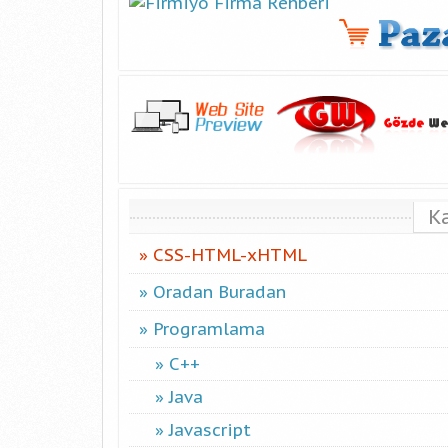
K
CSS-HTML-xHTML
Oradan Buradan
Programlama
C++
Java
Javascript