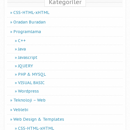
Kategoriler
CSS-HTML-xHTML
Oradan Buradan
Programlama
C++
Java
Javascript
JQUERY
PHP & MYSQL
VISUAL BASIC
Wordpress
Teknoloji – Web
Veblebi
Web Design & Templates
CSS-HTML-xHTML