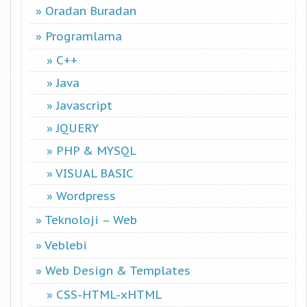
Oradan Buradan
Programlama
C++
Java
Javascript
JQUERY
PHP & MYSQL
VISUAL BASIC
Wordpress
Teknoloji – Web
Veblebi
Web Design & Templates
CSS-HTML-xHTML