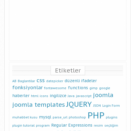
Etiketler
css
düzenli ifadeler
AB
Baglantilar
datepicker
fonksiyonlar
functions
fontawesome
gimp
google
joomla
haberler
ingilizce
html
icons
Java
javascript
JQUERY
joomla templates
JSON
Login Form
PHP
mysql
muhabbet kusu
parse_url
photoshop
plugins
Regular Expressions
plugin tutorial
program
resim
seçtiğim