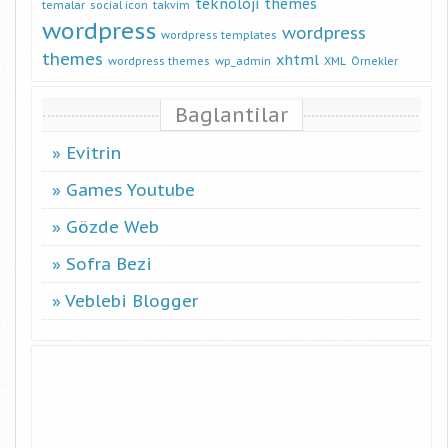
teknoloji
themes
temalar
social icon
takvim
wordpress
wordpress
wordpress templates
themes
xhtml
wordpress themes
wp_admin
XML
Örnekler
Baglantilar
Evitrin
Games Youtube
Gözde Web
Sofra Bezi
Veblebi Blogger