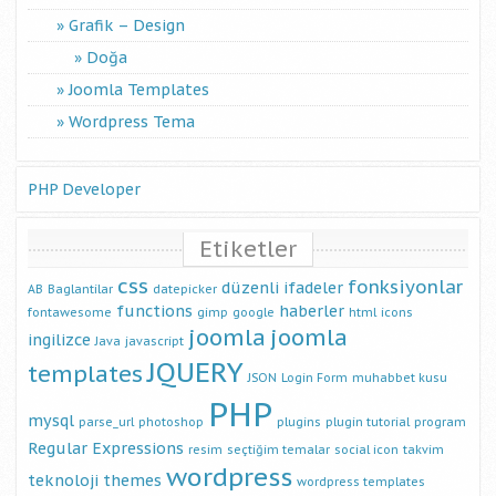
Grafik – Design
Doğa
Joomla Templates
Wordpress Tema
PHP Developer
Etiketler
css
fonksiyonlar
düzenli ifadeler
AB
Baglantilar
datepicker
functions
haberler
fontawesome
gimp
google
html
icons
joomla
joomla
ingilizce
Java
javascript
JQUERY
templates
JSON
Login Form
muhabbet kusu
PHP
mysql
parse_url
photoshop
plugins
plugin tutorial
program
Regular Expressions
resim
seçtiğim temalar
social icon
takvim
wordpress
teknoloji
themes
wordpress templates