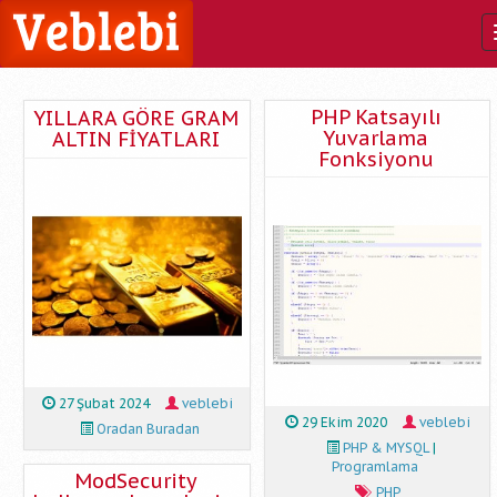
VebLebi
PHP Katsayılı
YILLARA GÖRE GRAM
Yuvarlama
ALTIN FİYATLARI
Fonksiyonu
27 Şubat 2024
veblebi
29 Ekim 2020
veblebi
Oradan Buradan
PHP & MYSQL
|
Programlama
ModSecurity
PHP