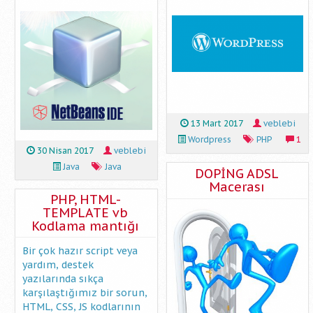
13 Mart 2017
veblebi
Wordpress
PHP
1
30 Nisan 2017
veblebi
Java
Java
DOPİNG ADSL
Macerası
PHP, HTML-
TEMPLATE vb
Kodlama mantığı
Bir çok hazır script veya
yardım, destek
yazılarında sıkça
karşılaştığımız bir sorun,
HTML, CSS, JS kodlarının