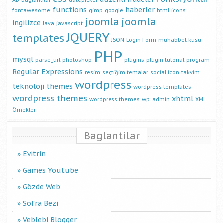
functions
haberler
fontawesome
gimp
google
html
icons
joomla
joomla
ingilizce
Java
javascript
JQUERY
templates
JSON
Login Form
muhabbet kusu
PHP
mysql
parse_url
photoshop
plugins
plugin tutorial
program
Regular Expressions
resim
seçtiğim temalar
social icon
takvim
wordpress
teknoloji
themes
wordpress templates
wordpress themes
xhtml
wordpress themes
wp_admin
XML
Örnekler
Baglantilar
Evitrin
Games Youtube
Gözde Web
Sofra Bezi
Veblebi Blogger