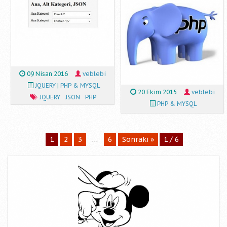
09 Nisan 2016
veblebi
JQUERY
|
PHP & MYSQL
20 Ekim 2015
veblebi
JQUERY
JSON
PHP
PHP & MYSQL
1
2
3
…
6
Sonraki »
1 / 6