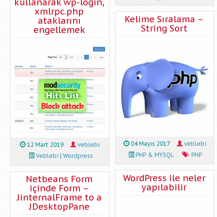
kullanarak wp-login,
xmlrpc.php
Kelime Sıralama –
ataklarını
String Sort
engellemek
04 Mayıs 2017
veblebi
12 Mart 2019
veblebi
PHP & MYSQL
PHP
Veblebi
|
Wordpress
WordPress ile neler
Netbeans Form
yapılabilir
içinde Form –
JinternalFrame to a
JDesktopPane