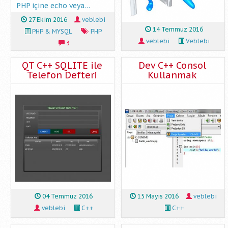
PHP içine echo veya…
27 Ekim 2016
veblebi
14 Temmuz 2016
PHP & MYSQL
PHP
veblebi
Veblebi
3
QT C++ SQLITE ile
Dev C++ Consol
Telefon Defteri
Kullanmak
04 Temmuz 2016
15 Mayıs 2016
veblebi
veblebi
C++
C++