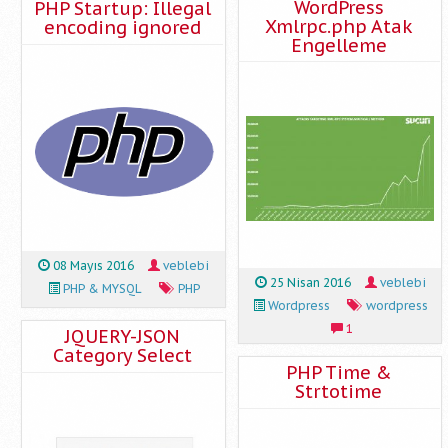
WordPress
PHP Startup: Illegal
Xmlrpc.php Atak
encoding ignored
Engelleme
08 Mayıs 2016
veblebi
25 Nisan 2016
veblebi
PHP & MYSQL
PHP
Wordpress
wordpress
1
JQUERY-JSON
Category Select
PHP Time &
Strtotime