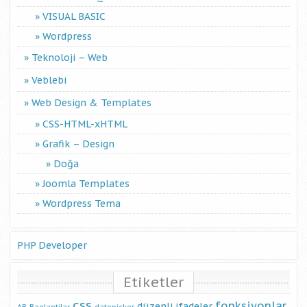
VISUAL BASIC
Wordpress
Teknoloji – Web
Veblebi
Web Design & Templates
CSS-HTML-xHTML
Grafik – Design
Doğa
Joomla Templates
Wordpress Tema
PHP Developer
Etiketler
css
fonksiyonlar
düzenli ifadeler
AB
Baglantilar
datepicker