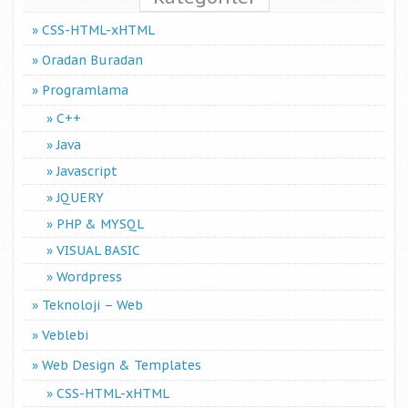
CSS-HTML-xHTML
Oradan Buradan
Programlama
C++
Java
Javascript
JQUERY
PHP & MYSQL
VISUAL BASIC
Wordpress
Teknoloji – Web
Veblebi
Web Design & Templates
CSS-HTML-xHTML