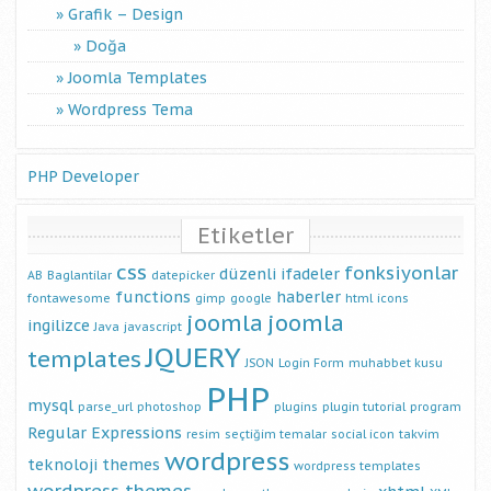
Grafik – Design
Doğa
Joomla Templates
Wordpress Tema
PHP Developer
Etiketler
css
fonksiyonlar
düzenli ifadeler
AB
Baglantilar
datepicker
functions
haberler
fontawesome
gimp
google
html
icons
joomla
joomla
ingilizce
Java
javascript
JQUERY
templates
JSON
Login Form
muhabbet kusu
PHP
mysql
parse_url
photoshop
plugins
plugin tutorial
program
Regular Expressions
resim
seçtiğim temalar
social icon
takvim
wordpress
teknoloji
themes
wordpress templates