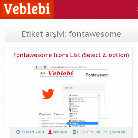
Etiket arşivi: fontawesome
Fontawesome Icons List (Select & option)
25 Mart 2014
veblebi
CSS-HTML-xHTML
|
Veblebi