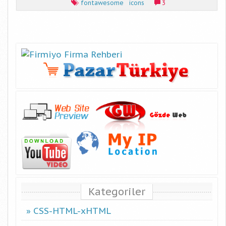
fontawesome
icons
3
Kategoriler
CSS-HTML-xHTML