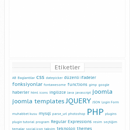
Etiketler
css
düzenli ifadeler
AB
Baglantilar
datepicker
fonksiyonlar
functions
fontawesome
gimp
google
joomla
haberler
ingilizce
html
icons
Java
javascript
JQUERY
joomla templates
JSON
Login Form
PHP
mysql
muhabbet kusu
parse_url
photoshop
plugins
Regular Expressions
plugin tutorial
program
resim
seçtiğim
teknoloji
themes
temalar
social icon
takvim