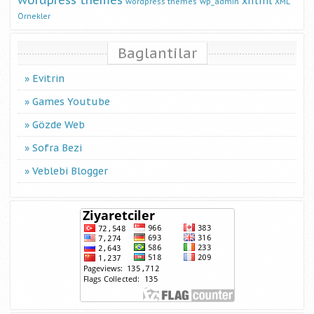
wordpress themes
xhtml
wordpress themes
wp_admin
XML
Örnekler
Baglantilar
Evitrin
Games Youtube
Gözde Web
Sofra Bezi
Veblebi Blogger