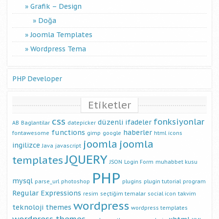
Grafik – Design
Doğa
Joomla Templates
Wordpress Tema
PHP Developer
Etiketler
css
fonksiyonlar
düzenli ifadeler
AB
Baglantilar
datepicker
functions
haberler
fontawesome
gimp
google
html
icons
joomla
joomla
ingilizce
Java
javascript
JQUERY
templates
JSON
Login Form
muhabbet kusu
PHP
mysql
parse_url
photoshop
plugins
plugin tutorial
program
Regular Expressions
resim
seçtiğim temalar
social icon
takvim
wordpress
teknoloji
themes
wordpress templates