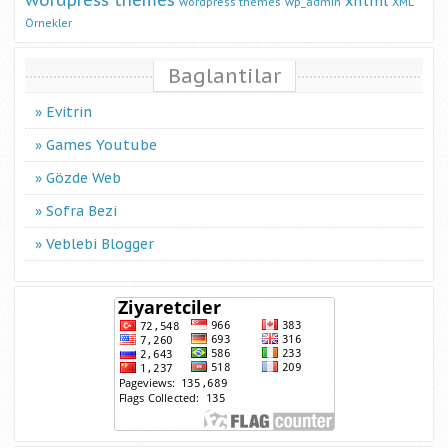
wordpress themes
xhtml
wordpress themes
wp_admin
XML
Örnekler
Baglantilar
Evitrin
Games Youtube
Gözde Web
Sofra Bezi
Veblebi Blogger