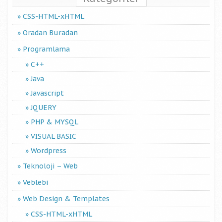
CSS-HTML-xHTML
Oradan Buradan
Programlama
C++
Java
Javascript
JQUERY
PHP & MYSQL
VISUAL BASIC
Wordpress
Teknoloji – Web
Veblebi
Web Design & Templates
CSS-HTML-xHTML