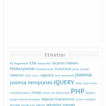
Etiketler
css
düzenli ifadeler
AB
Baglantilar
datepicker
fonksiyonlar
functions
fontawesome
gimp
google
joomla
haberler
ingilizce
html
icons
Java
javascript
JQUERY
joomla templates
JSON
Login Form
PHP
mysql
muhabbet kusu
parse_url
photoshop
plugins
Regular Expressions
plugin tutorial
program
resim
seçtiğim
teknoloji
themes
temalar
social icon
takvim