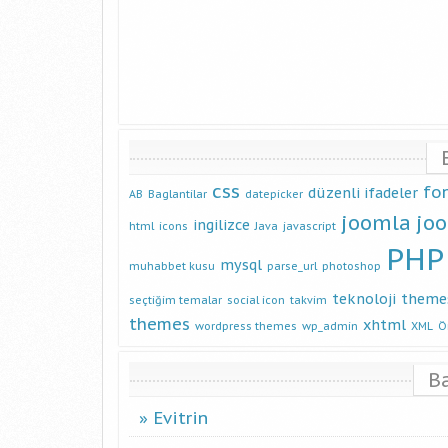
css
fo
düzenli ifadeler
AB
Baglantilar
datepicker
joomla
jo
ingilizce
html
icons
Java
javascript
PHP
mysql
muhabbet kusu
parse_url
photoshop
teknoloji
theme
seçtiğim temalar
social icon
takvim
themes
xhtml
wordpress themes
wp_admin
XML
Ö
B
Evitrin