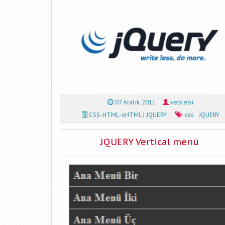
07 Aralık 2011
veblebi
CSS-HTML-xHTML
|
JQUERY
css
JQUERY
JQUERY Vertical menü