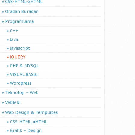
CSS-HTML-xHTML
Oradan Buradan
Programlama
C++
Java
Javascript
JQUERY
PHP & MYSQL
VISUAL BASIC
Wordpress
Teknoloji – Web
Veblebi
Web Design & Templates
CSS-HTML-xHTML
Grafik – Design