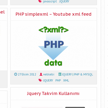
javascript
JQUERY
el
PHP simplexml – Youtube xml feed
27 Ekim 2012
veblebi
JQUERY
|
PHP & MYSQL
JQUERY
PHP
XML
Jquery Takvim Kullanımı