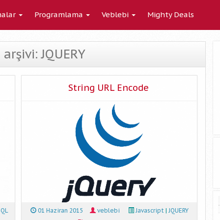
alar
Programlama
Veblebi
Mighty Deals
 arşivi: JQUERY
String URL Encode
SQL
01 Haziran 2015
veblebi
Javascript
|
JQUERY