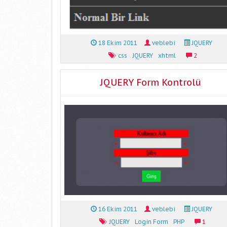
18 Ekim 2011
veblebi
JQUERY
css
JQUERY
xhtml
2
JQUERY Form Kontrolü
16 Ekim 2011
veblebi
JQUERY
JQUERY
Login Form
PHP
1