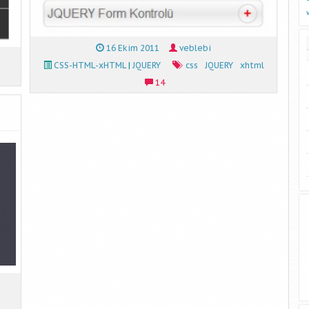
16 Ekim 2011
veblebi
CSS-HTML-xHTML
|
JQUERY
css
JQUERY
xhtml
14