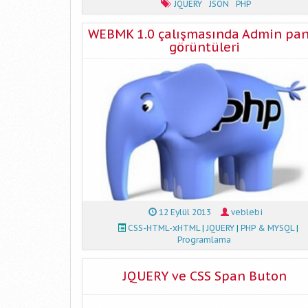
JQUERY
JSON
PHP
WEBMK 1.0 çalışmasında Admin pan
görüntüleri
12 Eylül 2013
veblebi
CSS-HTML-xHTML
|
JQUERY
|
PHP & MYSQL
|
Programlama
JQUERY ve CSS Span Buton