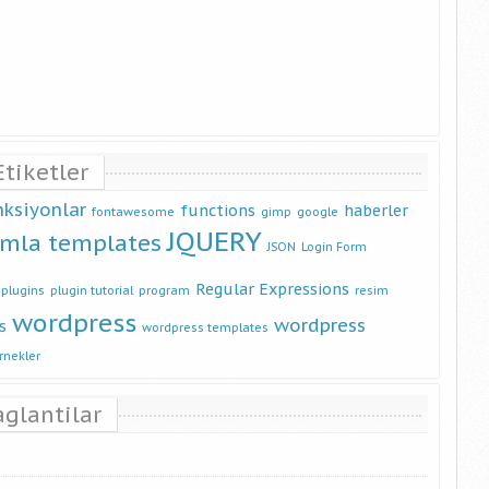
Etiketler
nksiyonlar
functions
haberler
fontawesome
gimp
google
JQUERY
omla templates
JSON
Login Form
Regular Expressions
plugins
plugin tutorial
program
resim
wordpress
wordpress
s
wordpress templates
rnekler
aglantilar