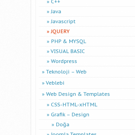
C++
Java
Javascript
JQUERY
PHP & MYSQL
VISUAL BASIC
Wordpress
Teknoloji – Web
Veblebi
Web Design & Templates
CSS-HTML-xHTML
Grafik – Design
Doğa
Joomla Templates