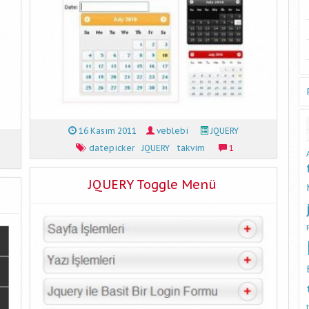
16 Kasım 2011
veblebi
JQUERY
datepicker
JQUERY
takvim
1
JQUERY Toggle Menü