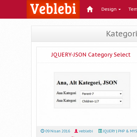
Design
Tem
Kategori
JQUERY-JSON Category Select
09 Nisan 2016
veblebi
JQUERY
|
PHP & MY