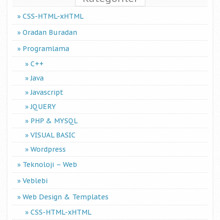
CSS-HTML-xHTML
Oradan Buradan
Programlama
C++
Java
Javascript
JQUERY
PHP & MYSQL
VISUAL BASIC
Wordpress
Teknoloji – Web
Veblebi
Web Design & Templates
CSS-HTML-xHTML