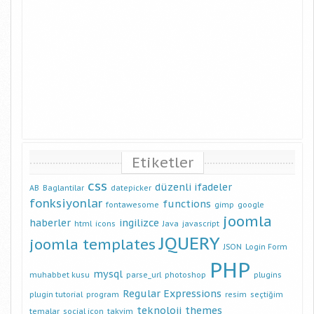
Etiketler
css
düzenli ifadeler
AB
Baglantilar
datepicker
fonksiyonlar
functions
fontawesome
gimp
google
joomla
haberler
ingilizce
html
icons
Java
javascript
JQUERY
joomla templates
JSON
Login Form
PHP
mysql
muhabbet kusu
parse_url
photoshop
plugins
Regular Expressions
plugin tutorial
program
resim
seçtiğim
teknoloji
themes
temalar
social icon
takvim