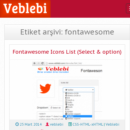
Etiket arşivi: fontawesome
Fontawesome Icons List (Select & option)
25 Mart 2014
veblebi
CSS-HTML-xHTML
|
Veblebi