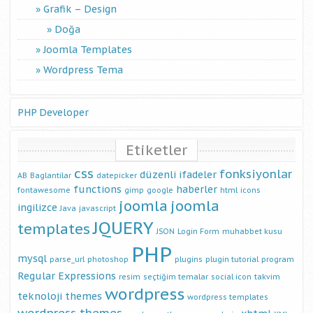
Grafik – Design
Doğa
Joomla Templates
Wordpress Tema
PHP Developer
Etiketler
css
fonksiyonlar
düzenli ifadeler
AB
Baglantilar
datepicker
functions
haberler
fontawesome
gimp
google
html
icons
joomla
joomla
ingilizce
Java
javascript
JQUERY
templates
JSON
Login Form
muhabbet kusu
PHP
mysql
parse_url
photoshop
plugins
plugin tutorial
program
Regular Expressions
resim
seçtiğim temalar
social icon
takvim
wordpress
teknoloji
themes
wordpress templates