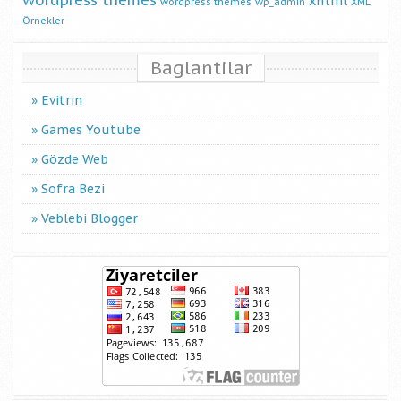
wordpress themes
xhtml
wordpress themes
wp_admin
XML
Örnekler
Baglantilar
Evitrin
Games Youtube
Gözde Web
Sofra Bezi
Veblebi Blogger