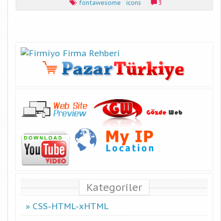
fontawesome
icons
3
Kategoriler
CSS-HTML-xHTML