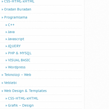
CSS-HTML-xHTML
Oradan Buradan
Programlama
C++
Java
Javascript
JQUERY
PHP & MYSQL
VISUAL BASIC
Wordpress
Teknoloji – Web
Veblebi
Web Design & Templates
CSS-HTML-xHTML
Grafik – Design