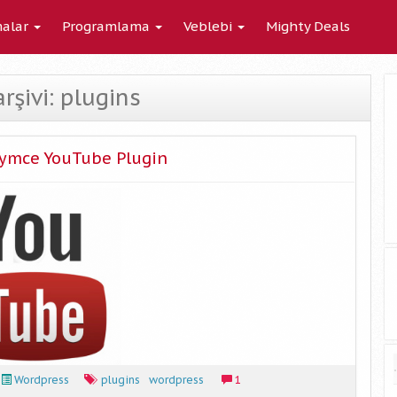
alar
Programlama
Veblebi
Mighty Deals
arşivi: plugins
nymce YouTube Plugin
Wordpress
plugins
wordpress
1