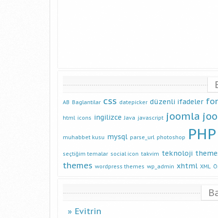
css
fo
düzenli ifadeler
AB
Baglantilar
datepicker
joomla
jo
ingilizce
html
icons
Java
javascript
PHP
mysql
muhabbet kusu
parse_url
photoshop
teknoloji
theme
seçtiğim temalar
social icon
takvim
themes
xhtml
wordpress themes
wp_admin
XML
Ö
B
Evitrin