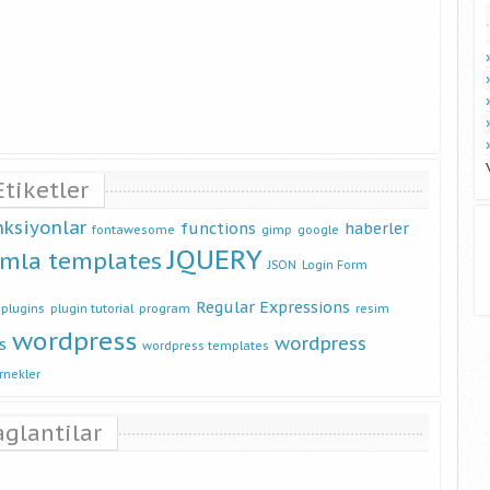
Etiketler
nksiyonlar
functions
haberler
fontawesome
gimp
google
JQUERY
omla templates
JSON
Login Form
Regular Expressions
plugins
plugin tutorial
program
resim
wordpress
wordpress
s
wordpress templates
rnekler
aglantilar