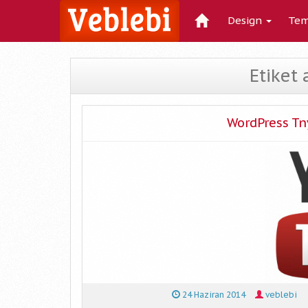
Design
Tem
Etiket 
WordPress T
24 Haziran 2014
veblebi