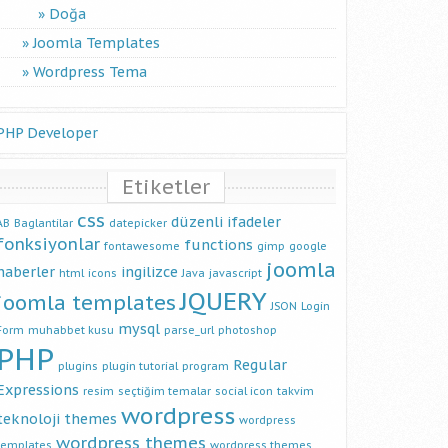
Doğa
Joomla Templates
Wordpress Tema
PHP Developer
Etiketler
css
düzenli ifadeler
AB
Baglantilar
datepicker
fonksiyonlar
functions
fontawesome
gimp
google
joomla
haberler
ingilizce
html
icons
Java
javascript
JQUERY
joomla templates
JSON
Login
mysql
Form
muhabbet kusu
parse_url
photoshop
PHP
Regular
plugins
plugin tutorial
program
Expressions
resim
seçtiğim temalar
social icon
takvim
wordpress
teknoloji
themes
wordpress
wordpress themes
templates
wordpress themes