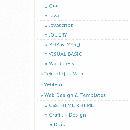
C++
Java
Javascript
JQUERY
PHP & MYSQL
VISUAL BASIC
Wordpress
Teknoloji – Web
Veblebi
Web Design & Templates
CSS-HTML-xHTML
Grafik – Design
Doğa