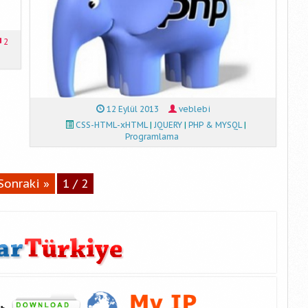
2
12 Eylül 2013
veblebi
CSS-HTML-xHTML
|
JQUERY
|
PHP & MYSQL
|
Programlama
Sonraki »
1 / 2