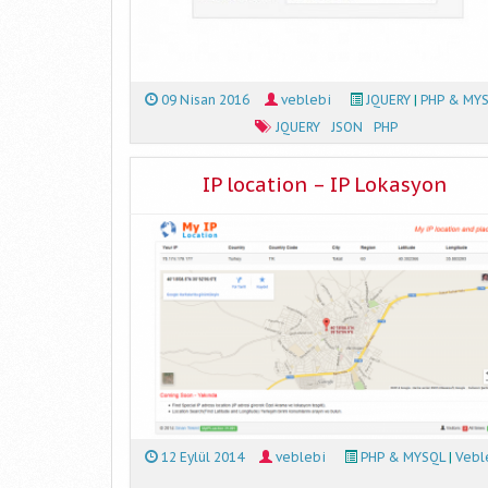
09 Nisan 2016
veblebi
JQUERY
|
PHP & MY
JQUERY
JSON
PHP
IP location – IP Lokasyon
12 Eylül 2014
veblebi
PHP & MYSQL
|
Vebl