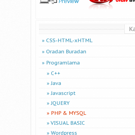
K
CSS-HTML-xHTML
Oradan Buradan
Programlama
C++
Java
Javascript
JQUERY
PHP & MYSQL
VISUAL BASIC
Wordpress