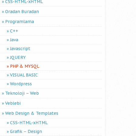
CSS-HTML-xHTML
Oradan Buradan
Programlama
C++
Java
Javascript
JQUERY
PHP & MYSQL
VISUAL BASIC
Wordpress
Teknoloji – Web
Veblebi
Web Design & Templates
CSS-HTML-xHTML
Grafik – Design