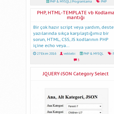
PHP & MYSQL
|
Programlama
PHP
PHP, HTML-TEMPLATE vb Kodlam
mantığı
Bir çok hazır script veya yardım, deste
yazılarında sıkça karşılaştığımız bir
sorun, HTML, CSS, JS kodlarının PHP
içine echo veya…
27 Ekim 2016
veblebi
PHP & MYSQL
3
JQUERY-JSON Category Select