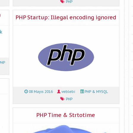
PHP
a
PHP Startup: Illegal encoding ignored
k
PHP
08 Mayıs 2016
veblebi
PHP & MYSQL
PHP
PHP Time & Strtotime