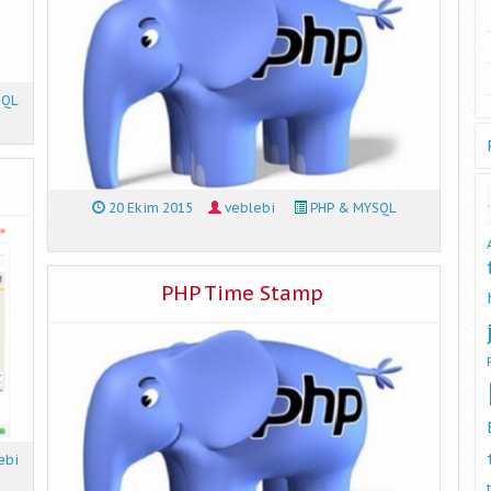
SQL
20 Ekim 2015
veblebi
PHP & MYSQL
PHP Time Stamp
ebi