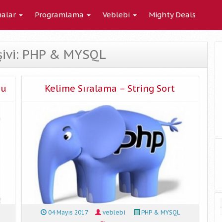
alar
Programlama
Veblebi
Mighty Deals
şivi: PHP & MYSQL
nu
Kelime Sıralama – String Sort
04 Mayıs 2017
veblebi
PHP & MYSQL