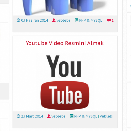
03 Haziran 2014
veblebi
PHP & MYSQL
1
Youtube Video Resmini Almak
23 Mart 2014
veblebi
PHP & MYSQL
|
Veblebi