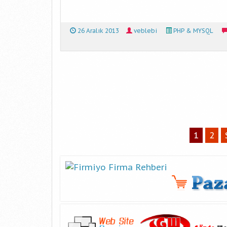
26 Aralık 2013
veblebi
PHP & MYSQL
1
2