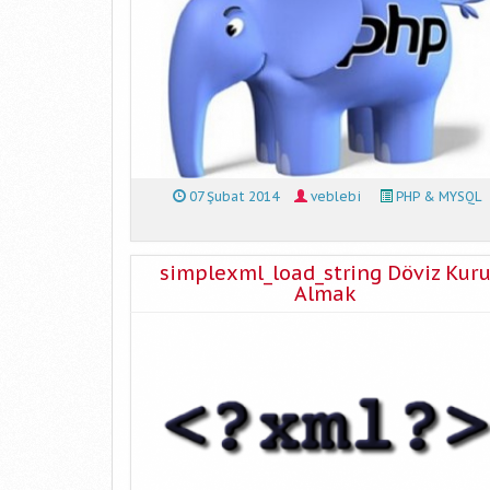
07 Şubat 2014
veblebi
PHP & MYSQL
simplexml_load_string Döviz Kur
Almak