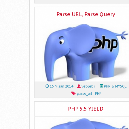
Parse URL, Parse Query
15 Nisan 2014
veblebi
PHP & MYSQL
parse_url
PHP
PHP 5.5 YIELD