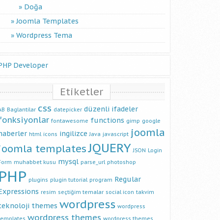
Doğa
Joomla Templates
Wordpress Tema
PHP Developer
Etiketler
css
düzenli ifadeler
AB
Baglantilar
datepicker
fonksiyonlar
functions
fontawesome
gimp
google
joomla
haberler
ingilizce
html
icons
Java
javascript
JQUERY
joomla templates
JSON
Login
mysql
Form
muhabbet kusu
parse_url
photoshop
PHP
Regular
plugins
plugin tutorial
program
Expressions
resim
seçtiğim temalar
social icon
takvim
wordpress
teknoloji
themes
wordpress
wordpress themes
templates
wordpress themes