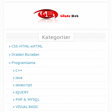
Kategoriler
CSS-HTML-xHTML
Oradan Buradan
Programlama
C++
Java
Javascript
JQUERY
PHP & MYSQL
VISUAL BASIC