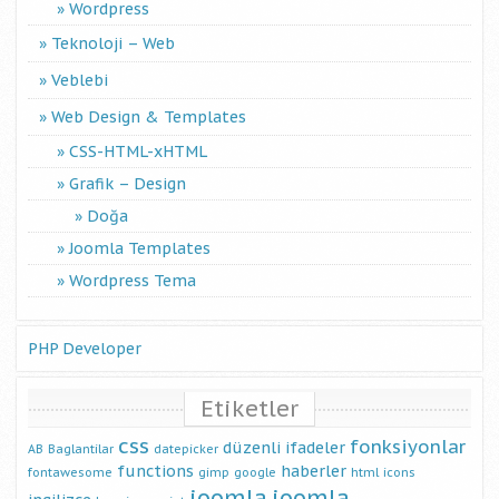
Wordpress
Teknoloji – Web
Veblebi
Web Design & Templates
CSS-HTML-xHTML
Grafik – Design
Doğa
Joomla Templates
Wordpress Tema
PHP Developer
Etiketler
css
fonksiyonlar
düzenli ifadeler
AB
Baglantilar
datepicker
functions
haberler
fontawesome
gimp
google
html
icons
joomla
joomla