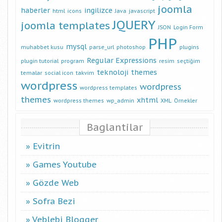
joomla
haberler
ingilizce
html
icons
Java
javascript
JQUERY
joomla templates
JSON
Login Form
PHP
mysql
muhabbet kusu
parse_url
photoshop
plugins
Regular Expressions
plugin tutorial
program
resim
seçtiğim
teknoloji
themes
temalar
social icon
takvim
wordpress
wordpress
wordpress templates
themes
xhtml
wordpress themes
wp_admin
XML
Örnekler
Baglantilar
Evitrin
Games Youtube
Gözde Web
Sofra Bezi
Veblebi Blogger