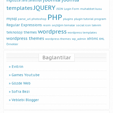
ingilizce
Java
javascript
JQUERY
templates
JSON
Login Form
muhabbet kusu
PHP
mysql
parse_url
photoshop
plugins
plugin tutorial
program
Regular Expressions
resim
seçtiğim temalar
social icon
takvim
wordpress
teknoloji
themes
wordpress templates
wordpress themes
xhtml
wordpress themes
wp_admin
XML
Örnekler
Baglantilar
Evitrin
Games Youtube
Gözde Web
Sofra Bezi
Veblebi Blogger