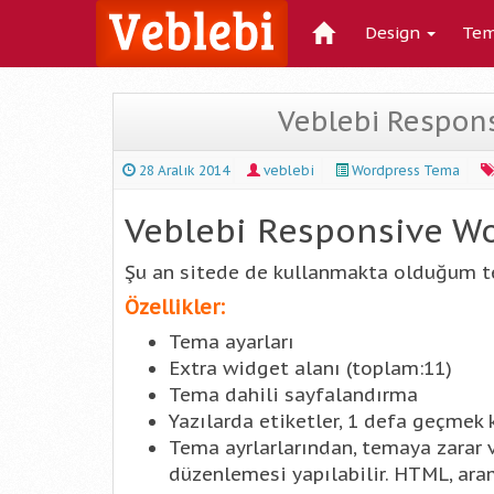
Design
Tem
Veblebi Respon
28 Aralık 2014
veblebi
Wordpress Tema
Veblebi Responsive W
Şu an sitede de kullanmakta olduğum 
Özellikler:
Tema ayarları
Extra widget alanı (toplam:11)
Tema dahili sayfalandırma
Yazılarda etiketler, 1 defa geçmek 
Tema ayrlarlarından, temaya zarar 
düzenlemesi yapılabilir. HTML, aram