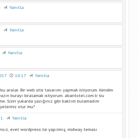
4
Yanıtla
3
Yanıtla
Yanıtla
2017
10:17
Yanıtla
u aralar. Bir web site tasarımı yapmak istiyorum. Kendim
 yazın burayı kiralamak istiyorum. abantotel.com.tr bu
ime. Sizin yukarda yazığınız gibi baktım bulamadım
yeleriniz olur mu?
31
Yanıtla
sız, evet wordpress ile yapılmış, midway teması