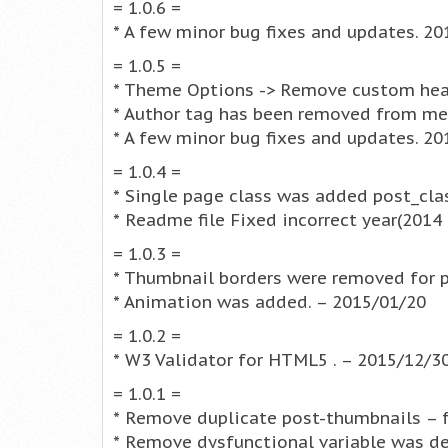
= 1.0.6 =
* A few minor bug fixes and updates. 2
= 1.0.5 =
* Theme Options -> Remove custom head
* Author tag has been removed from me
* A few minor bug fixes and updates. 2
= 1.0.4 =
* Single page class was added post_clas
* Readme file Fixed incorrect year(2014 
= 1.0.3 =
* Thumbnail borders were removed for p
* Animation was added. – 2015/01/20
= 1.0.2 =
* W3 Validator for HTML5 . – 2015/12/3
= 1.0.1 =
* Remove duplicate post-thumbnails – 
* Remove dysfunctional variable was de