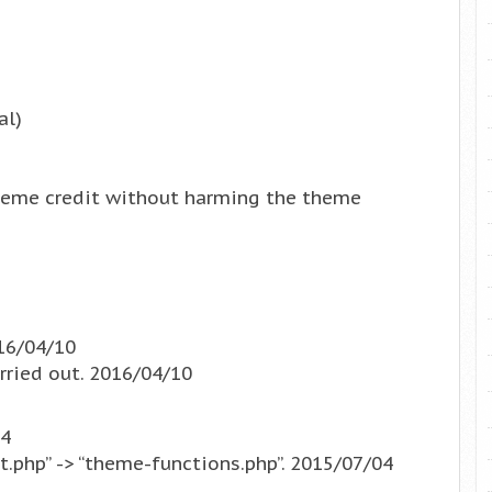
al)
heme credit without harming the theme
016/04/10
rried out. 2016/04/10
04
t.php” -> “theme-functions.php”. 2015/07/04