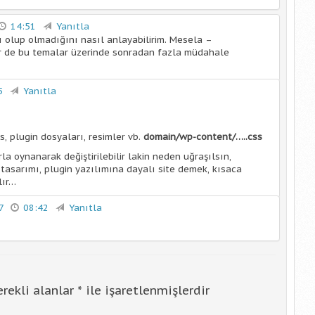
14:51
Yanıtla
ı olup olmadığını nasıl anlayabilirim. Mesela –
ir de bu temalar üzerinde sonradan fazla müdahale
5
Yanıtla
s, plugin dosyaları, resimler vb.
domain/wp-content/…..css
rla oynanarak değiştirilebilir lakin neden uğraşılsın,
tasarımı, plugin yazılımına dayalı site demek, kısaca
lır…
17
08:42
Yanıtla
rekli alanlar
*
ile işaretlenmişlerdir