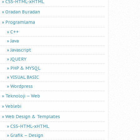
CSS-HTML-xHTML
Oradan Buradan
Programlama
C++
Java
Javascript
JQUERY
PHP & MYSQL
VISUAL BASIC
Wordpress
Teknoloji – Web
Veblebi
Web Design & Templates
CSS-HTML-xHTML
Grafik – Design