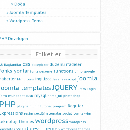
Doğa
Joomla Templates
Wordpress Tema
PHP Developer
Etiketler
css
düzenli ifadeler
AB
Baglantilar
datepicker
fonksiyonlar
functions
fontawesome
gimp
google
joomla
haberler
ingilizce
html
icons
Java
javascript
JQUERY
joomla templates
JSON
Login
mysql
Form
muhabbet kusu
parse_url
photoshop
PHP
Regular
plugins
plugin tutorial
program
Expressions
resim
seçtiğim temalar
social icon
takvim
wordpress
teknoloji
themes
wordpress
wordpress themes
templates
wordpress themes