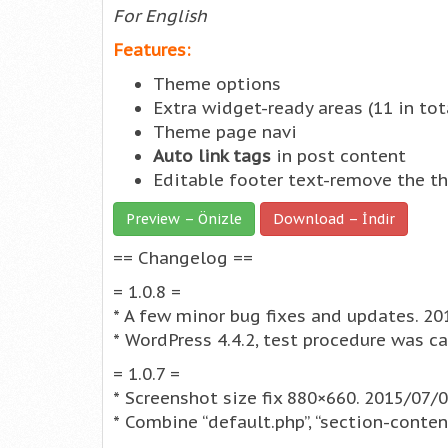
For English
Features:
Theme options
Extra widget-ready areas (11 in tot
Theme page navi
Auto link tags
in post content
Editable footer text-remove the t
Preview – Önizle
Download – İndir
== Changelog ==
= 1.0.8 =
* A few minor bug fixes and updates. 2
* WordPress 4.4.2, test procedure was ca
= 1.0.7 =
* Screenshot size fix 880×660. 2015/07/
* Combine “default.php”, “section-conten