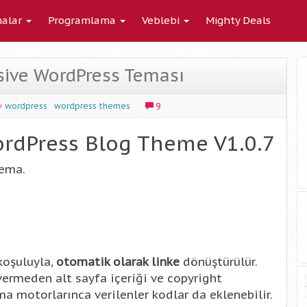
alar
Programlama
Veblebi
Mighty Deals
sive WordPress Teması
wordpress
wordpress themes
9
ordPress Blog Theme V1.0.7
tema.
koşuluyla,
otomatik olarak linke
dönüştürülür.
vermeden alt sayfa içeriği ve copyright
a motorlarınca verilenler kodlar da eklenebilir.