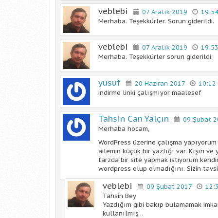
veblebi
07 Aralık 2019
19:5
Merhaba. Teşekkürler. Sorun giderildi.
veblebi
07 Aralık 2019
19:5
Merhaba. Teşekkürler sorun giderildi.
yusuf
20 Haziran 2017
10:12
indirme linki çalışmıyor maalesef
Tahsin Can Yalçın
09 Şubat 
Merhaba hocam,
WordPress üzerine çalışma yapıyorum b
ailemin küçük bir yazlığı var. Kışın ve
tarzda bir site yapmak istiyorum kend
wordpress olup olmadığını. Sizin tavsi
veblebi
09 Şubat 2017
12:
Tahsin Bey
Yazdığım gibi bakıp bulamamak imkan
kullanılmış…