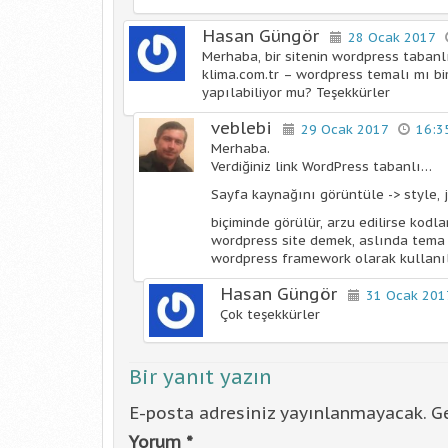
Hasan Güngör
28 Ocak 2017
Merhaba, bir sitenin wordpress tabanl
klima.com.tr – wordpress temalı mı b
yapılabiliyor mu? Teşekkürler
veblebi
29 Ocak 2017
16:3
Merhaba.
Verdiğiniz link WordPress tabanlı…
Sayfa kaynağını görüntüle -> style, j
biçiminde görülür, arzu edilirse kodla
wordpress site demek, aslında tema 
wordpress framework olarak kullanı
Hasan Güngör
31 Ocak 20
Çok teşekkürler
Bir yanıt yazın
E-posta adresiniz yayınlanmayacak.
Ge
Yorum
*