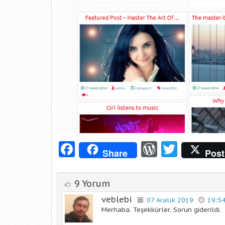
Facebook
WordPre
Twitt
Share
Post
9 Yorum
veblebi
07 Aralık 2019
19:5
Merhaba. Teşekkürler. Sorun giderildi.