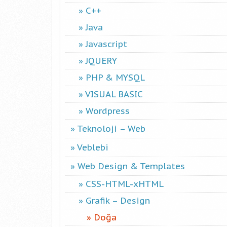
C++
Java
Javascript
JQUERY
PHP & MYSQL
VISUAL BASIC
Wordpress
Teknoloji – Web
Veblebi
Web Design & Templates
CSS-HTML-xHTML
Grafik – Design
Doğa