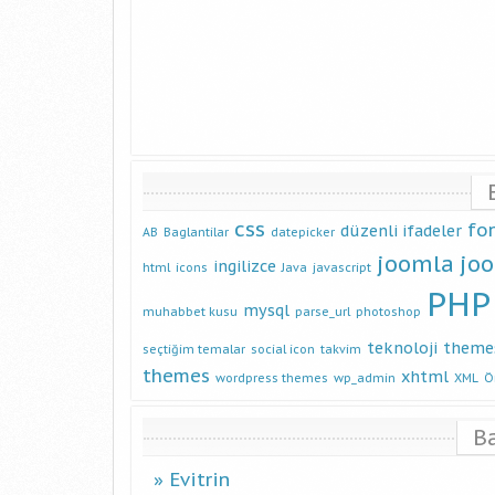
css
fo
düzenli ifadeler
AB
Baglantilar
datepicker
joomla
jo
ingilizce
html
icons
Java
javascript
PHP
mysql
muhabbet kusu
parse_url
photoshop
teknoloji
theme
seçtiğim temalar
social icon
takvim
themes
xhtml
wordpress themes
wp_admin
XML
Ö
B
Evitrin