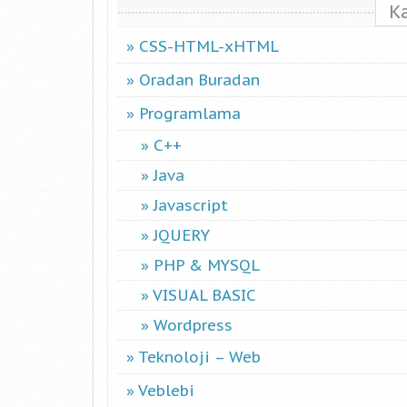
K
CSS-HTML-xHTML
Oradan Buradan
Programlama
C++
Java
Javascript
JQUERY
PHP & MYSQL
VISUAL BASIC
Wordpress
Teknoloji – Web
Veblebi