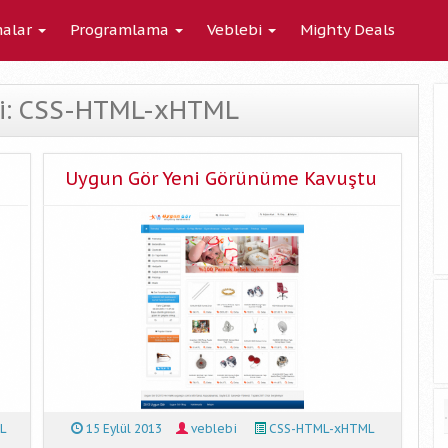
alar
Programlama
Veblebi
Mighty Deals
ivi: CSS-HTML-xHTML
Uygun Gör Yeni Görünüme Kavuştu
L
15 Eylül 2013
veblebi
CSS-HTML-xHTML