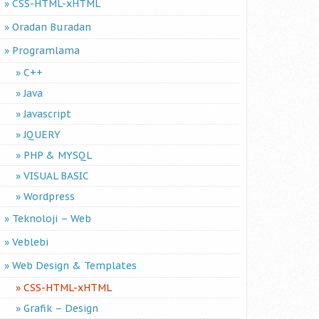
CSS-HTML-xHTML
Oradan Buradan
Programlama
C++
Java
Javascript
JQUERY
PHP & MYSQL
VISUAL BASIC
Wordpress
Teknoloji – Web
Veblebi
Web Design & Templates
CSS-HTML-xHTML
Grafik – Design