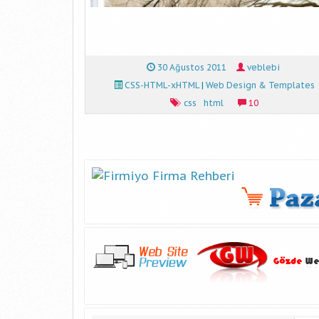
30 Ağustos 2011
veblebi
CSS-HTML-xHTML
|
Web Design & Templates
css
html
10