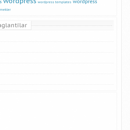
wordpress
wordpress
s
wordpress templates
rnekler
aglantilar