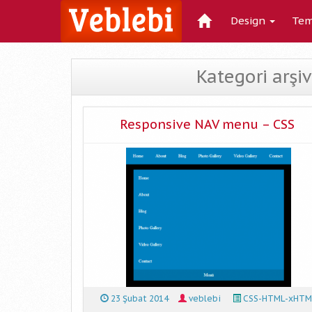
Design
Tem
Kategori arş
Responsive NAV menu – CSS
23 Şubat 2014
veblebi
CSS-HTML-xHTM