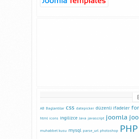
css
fo
düzenli ifadeler
AB
Baglantilar
datepicker
joomla
jo
ingilizce
html
icons
Java
javascript
PHP
mysql
muhabbet kusu
parse_url
photoshop