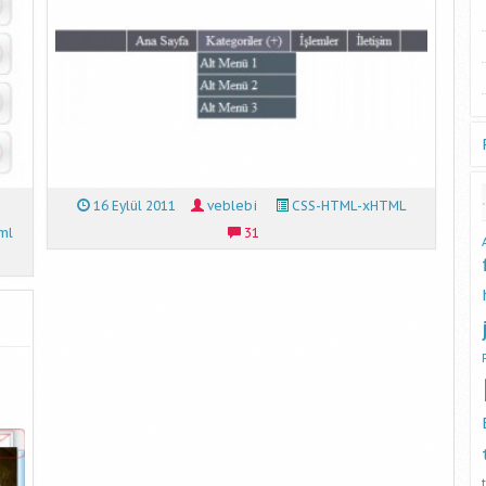
16 Eylül 2011
veblebi
CSS-HTML-xHTML
ml
31