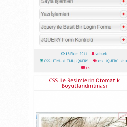
16 Ekim 2011
veblebi
CSS-HTML-xHTML
|
JQUERY
css
JQUERY
xht
14
CSS ile Resimlerin Otomatik
Boyutlandırılması