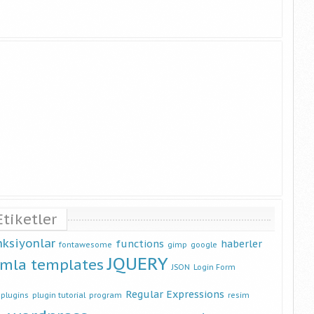
Etiketler
nksiyonlar
functions
haberler
fontawesome
gimp
google
JQUERY
omla templates
JSON
Login Form
Regular Expressions
plugins
plugin tutorial
program
resim