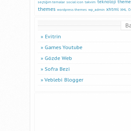
teknoloji
theme
seçtiğim temalar
social icon
takvim
themes
xhtml
wordpress themes
wp_admin
XML
Ö
B
Evitrin
Games Youtube
Gözde Web
Sofra Bezi
Veblebi Blogger