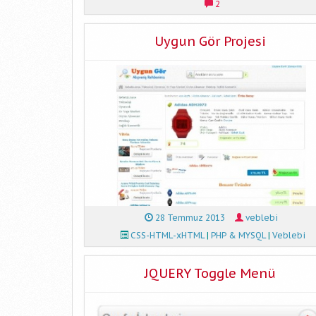
2
Uygun Gör Projesi
28 Temmuz 2013
veblebi
CSS-HTML-xHTML
|
PHP & MYSQL
|
Veblebi
JQUERY Toggle Menü