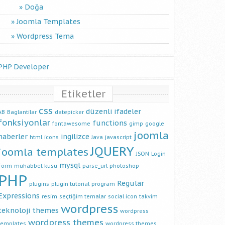
Doğa
Joomla Templates
Wordpress Tema
PHP Developer
Etiketler
css
düzenli ifadeler
AB
Baglantilar
datepicker
fonksiyonlar
functions
fontawesome
gimp
google
joomla
haberler
ingilizce
html
icons
Java
javascript
JQUERY
joomla templates
JSON
Login
mysql
Form
muhabbet kusu
parse_url
photoshop
PHP
Regular
plugins
plugin tutorial
program
Expressions
resim
seçtiğim temalar
social icon
takvim
wordpress
teknoloji
themes
wordpress
wordpress themes
templates
wordpress themes