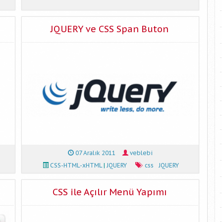
JQUERY ve CSS Span Buton
07 Aralık 2011
veblebi
CSS-HTML-xHTML
|
JQUERY
css
JQUERY
CSS ile Açılır Menü Yapımı