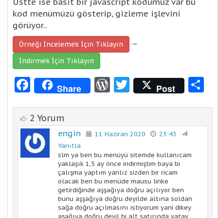
Üstte ise basit bir javascript kodumuz var bu
kod menümüzü gösterip, gizleme işlevini
görüyor..
–
Örneği İncelemek İçin Tıklayın
İndirmek İçin Tıklayın
Facebook
WordPress
Twitter
S
Share
Post
2 Yorum
engin
11 Haziran 2020
23:43
Yanıtla
slm ya ben bu menüyü sitemde kullanıcam
yaklaşık 1,5 ay önce indirmiştim baya bi
çalışma yaptım yanlız sizden bir ricam
olacak ben bu menüde mausu linke
getirdiğinde aşşağıya doğru açılıyor ben
bunu aşşağıya doğru deyilde altına soldan
sağa doğru açılmasını istiyorum yani dikey
aşağıya doğru deyil bi alt satırında yatay