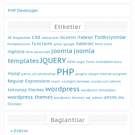
PHP Developer
Etiketler
css
fonksiyonlar
düzenli ifadeler
AB
Baglantilar
datepicker
functions
haberler
fontawesome
gimp
google
html
icons
joomla
joomla
ingilizce
Java
javascript
JQUERY
templates
JSON
Login Form
muhabbet kusu
PHP
mysql
parse_url
photoshop
plugins
plugin tutorial
program
Regular Expressions
resim
seçtiğim temalar
social icon
takvim
wordpress
teknoloji
themes
wordpress templates
wordpress themes
xhtml
wordpress themes
wp_admin
XML
Örnekler
Baglantilar
Evitrin