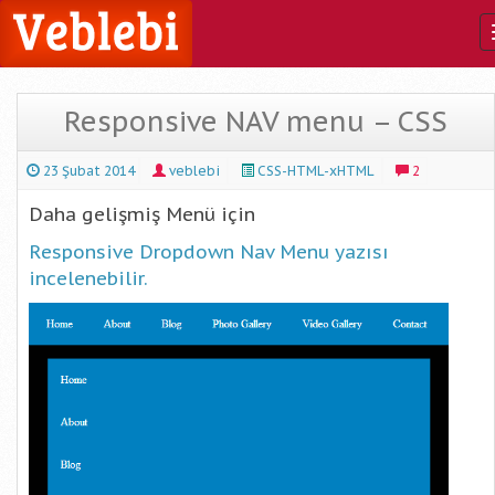
Responsive NAV menu – CSS
23 Şubat 2014
veblebi
CSS-HTML-xHTML
2
Daha gelişmiş Menü için
Responsive Dropdown Nav Menu yazısı
incelenebilir.