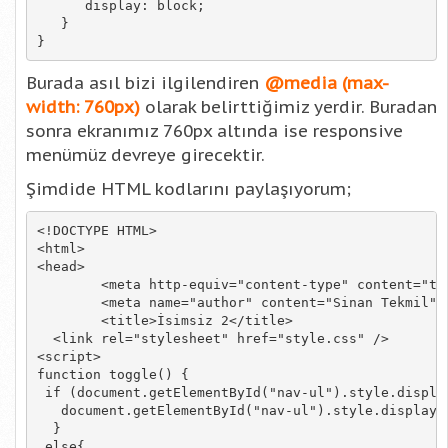
      display: block;

   }

}
Burada asıl bizi ilgilendiren
@media (max-
width: 760px)
olarak belirttiğimiz yerdir. Buradan
sonra ekranımız 760px altında ise responsive
menümüz devreye girecektir.
Şimdide HTML kodlarını paylaşıyorum;
<!DOCTYPE HTML>

<html>

<head>

	<meta http-equiv="content-type" content="text/html" />

	<meta name="author" content="Sinan Tekmil" />

 	<title>İsimsiz 2</title>

  <link rel="stylesheet" href="style.css" />

<script>

function toggle() {

 if (document.getElementById("nav-ul").style.display
   document.getElementById("nav-ul").style.display="
  }

 else{
