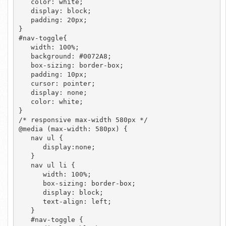
   color: white;

   display: block;

   padding: 20px;

}

#nav-toggle{

   width: 100%;

   background: #0072A8;

   box-sizing: border-box;

   padding: 10px;

   cursor: pointer;

   display: none;

   color: white;

}

/* responsive max-width 580px */

@media (max-width: 580px) {

   nav ul {

      display:none;

   }

   nav ul li {

      width: 100%;

      box-sizing: border-box;

      display: block;

      text-align: left;

   }

   #nav-toggle {
