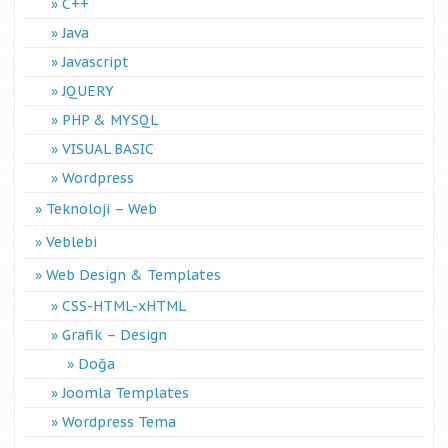
C++
Java
Javascript
JQUERY
PHP & MYSQL
VISUAL BASIC
Wordpress
Teknoloji – Web
Veblebi
Web Design & Templates
CSS-HTML-xHTML
Grafik – Design
Doğa
Joomla Templates
Wordpress Tema