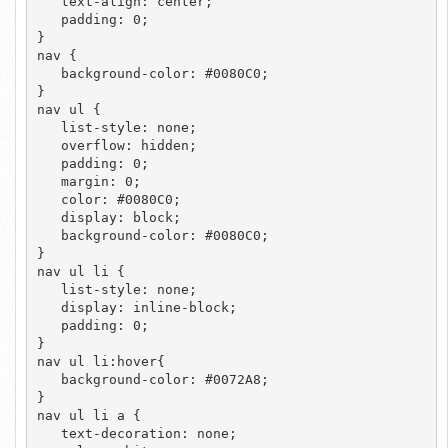
   text-align: center;

   padding: 0;

}

nav {

   background-color: #0080C0;

}

nav ul {

   list-style: none;

   overflow: hidden;

   padding: 0;

   margin: 0;

   color: #0080C0;

   display: block;

   background-color: #0080C0;

}

nav ul li {

   list-style: none;

   display: inline-block;

   padding: 0;

}

nav ul li:hover{

   background-color: #0072A8;

}

nav ul li a {

   text-decoration: none;
