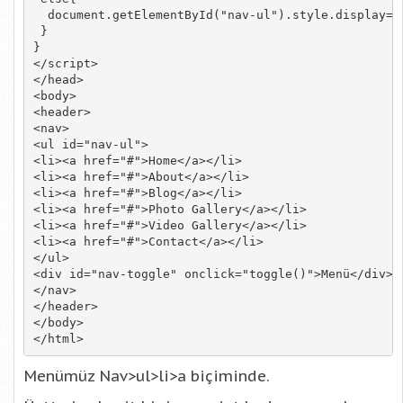
  document.getElementById("nav-ul").style.display="b
 }

}

</script>

</head>

<body>

<header>

<nav>

<ul id="nav-ul">

<li><a href="#">Home</a></li>

<li><a href="#">About</a></li>

<li><a href="#">Blog</a></li>

<li><a href="#">Photo Gallery</a></li>

<li><a href="#">Video Gallery</a></li>

<li><a href="#">Contact</a></li>

</ul>

<div id="nav-toggle" onclick="toggle()">Menü</div>

</nav>

</header>

</body>

</html>
Menümüz Nav>ul>li>a biçiminde.