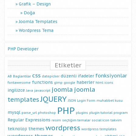
Grafik – Design
Doğa
Joomla Templates
Wordpress Tema
PHP Developer
Etiketler
css
fonksiyonlar
düzenli ifadeler
AB
Baglantilar
datepicker
functions
haberler
fontawesome
gimp
google
html
icons
joomla
joomla
ingilizce
Java
javascript
JQUERY
templates
JSON
Login Form
muhabbet kusu
PHP
mysql
parse_url
photoshop
plugins
plugin tutorial
program
Regular Expressions
resim
seçtiğim temalar
social icon
takvim
wordpress
teknoloji
themes
wordpress templates