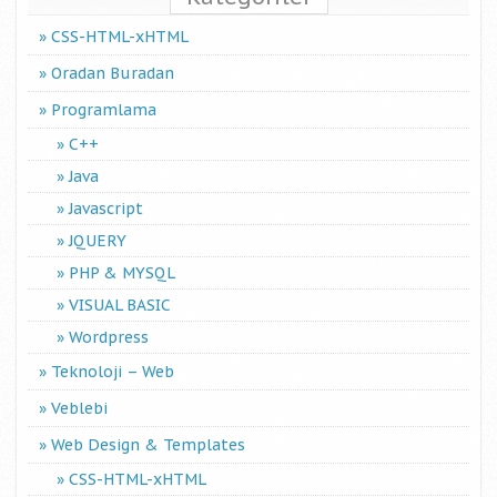
CSS-HTML-xHTML
Oradan Buradan
Programlama
C++
Java
Javascript
JQUERY
PHP & MYSQL
VISUAL BASIC
Wordpress
Teknoloji – Web
Veblebi
Web Design & Templates
CSS-HTML-xHTML