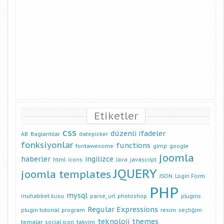
Etiketler
css
düzenli ifadeler
AB
Baglantilar
datepicker
fonksiyonlar
functions
fontawesome
gimp
google
joomla
haberler
ingilizce
html
icons
Java
javascript
JQUERY
joomla templates
JSON
Login Form
PHP
mysql
muhabbet kusu
parse_url
photoshop
plugins
Regular Expressions
plugin tutorial
program
resim
seçtiğim
teknoloji
themes
temalar
social icon
takvim