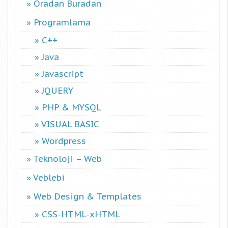
Oradan Buradan
Programlama
C++
Java
Javascript
JQUERY
PHP & MYSQL
VISUAL BASIC
Wordpress
Teknoloji – Web
Veblebi
Web Design & Templates
CSS-HTML-xHTML