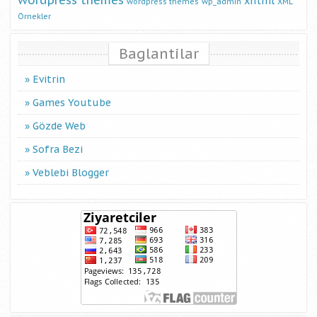
wordpress themes
xhtml
wordpress themes
wp_admin
XML
Örnekler
Baglantilar
Evitrin
Games Youtube
Gözde Web
Sofra Bezi
Veblebi Blogger