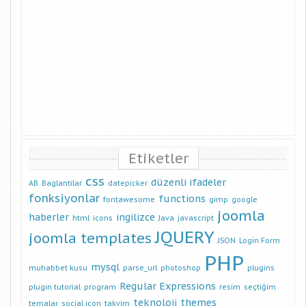
Etiketler
css
düzenli ifadeler
AB
Baglantilar
datepicker
fonksiyonlar
functions
fontawesome
gimp
google
joomla
haberler
ingilizce
html
icons
Java
javascript
JQUERY
joomla templates
JSON
Login Form
PHP
mysql
muhabbet kusu
parse_url
photoshop
plugins
Regular Expressions
plugin tutorial
program
resim
seçtiğim
teknoloji
themes
temalar
social icon
takvim