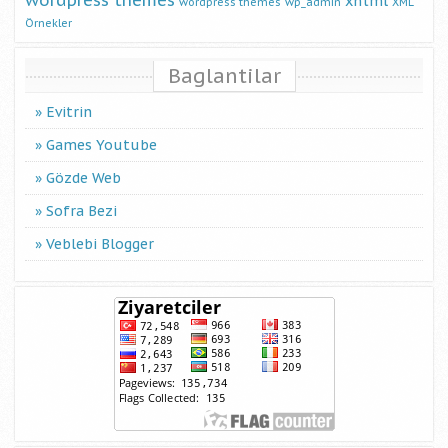
wordpress themes
xhtml
wordpress themes
wp_admin
XML
Örnekler
Baglantilar
Evitrin
Games Youtube
Gözde Web
Sofra Bezi
Veblebi Blogger