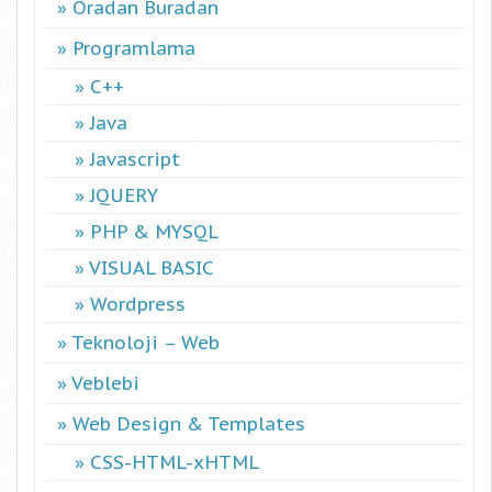
Oradan Buradan
Programlama
C++
Java
Javascript
JQUERY
PHP & MYSQL
VISUAL BASIC
Wordpress
Teknoloji – Web
Veblebi
Web Design & Templates
CSS-HTML-xHTML