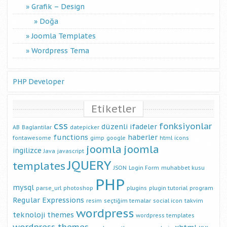
Grafik – Design
Doğa
Joomla Templates
Wordpress Tema
PHP Developer
Etiketler
css
fonksiyonlar
düzenli ifadeler
AB
Baglantilar
datepicker
functions
haberler
fontawesome
gimp
google
html
icons
joomla
joomla
ingilizce
Java
javascript
JQUERY
templates
JSON
Login Form
muhabbet kusu
PHP
mysql
parse_url
photoshop
plugins
plugin tutorial
program
Regular Expressions
resim
seçtiğim temalar
social icon
takvim
wordpress
teknoloji
themes
wordpress templates