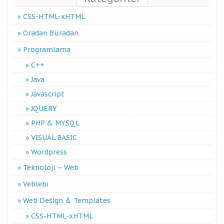
CSS-HTML-xHTML
Oradan Buradan
Programlama
C++
Java
Javascript
JQUERY
PHP & MYSQL
VISUAL BASIC
Wordpress
Teknoloji – Web
Veblebi
Web Design & Templates
CSS-HTML-xHTML