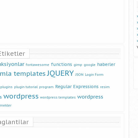
Etiketler
nksiyonlar
functions
haberler
fontawesome
gimp
google
JQUERY
omla templates
JSON
Login Form
Regular Expressions
plugins
plugin tutorial
program
resim
wordpress
wordpress
s
wordpress templates
rnekler
aglantilar