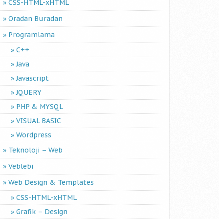
CSS-HTML-xHTML
Oradan Buradan
Programlama
C++
Java
Javascript
JQUERY
PHP & MYSQL
VISUAL BASIC
Wordpress
Teknoloji – Web
Veblebi
Web Design & Templates
CSS-HTML-xHTML
Grafik – Design