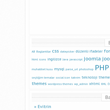
css
fo
düzenli ifadeler
AB
Baglantilar
datepicker
joomla
jo
ingilizce
html
icons
Java
javascript
PHP
mysql
muhabbet kusu
parse_url
photoshop
teknoloji
theme
seçtiğim temalar
social icon
takvim
themes
xhtml
wordpress themes
wp_admin
XML
Ö
B
Evitrin