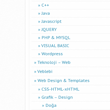
C++
Java
Javascript
JQUERY
PHP & MYSQL
VISUAL BASIC
Wordpress
Teknoloji – Web
Veblebi
Web Design & Templates
CSS-HTML-xHTML
Grafik – Design
Doğa