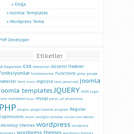
Doğa
Joomla Templates
Wordpress Tema
PHP Developer
Etiketler
css
düzenli ifadeler
AB
Baglantilar
datepicker
fonksiyonlar
functions
fontawesome
gimp
google
joomla
haberler
ingilizce
html
icons
Java
javascript
JQUERY
joomla templates
JSON
Login
mysql
Form
muhabbet kusu
parse_url
photoshop
PHP
Regular
plugins
plugin tutorial
program
Expressions
resim
seçtiğim temalar
social icon
takvim
wordpress
teknoloji
themes
wordpress
wordpress themes
templates
wordpress themes