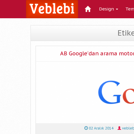
Design
Tem
Etike
AB Google’dan arama motoru 
02 Aralık 2014
vebleb