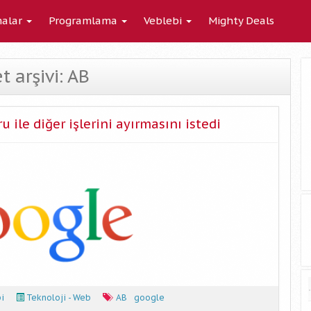
alar
Programlama
Veblebi
Mighty Deals
t arşivi: AB
ile diğer işlerini ayırmasını istedi
i
Teknoloji - Web
AB
google