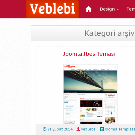
Design
Tem
Kategori arşi
Joomla Jbes Teması
21 Şubat 2014
veblebi
Joomla Templat