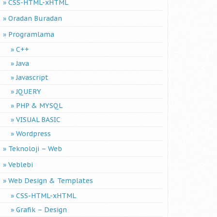
CSS-HTML-xHTML
Oradan Buradan
Programlama
C++
Java
Javascript
JQUERY
PHP & MYSQL
VISUAL BASIC
Wordpress
Teknoloji – Web
Veblebi
Web Design & Templates
CSS-HTML-xHTML
Grafik – Design