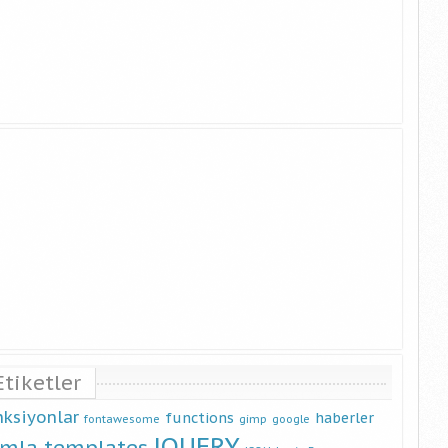
Etiketler
nksiyonlar
functions
haberler
fontawesome
gimp
google
JQUERY
omla templates