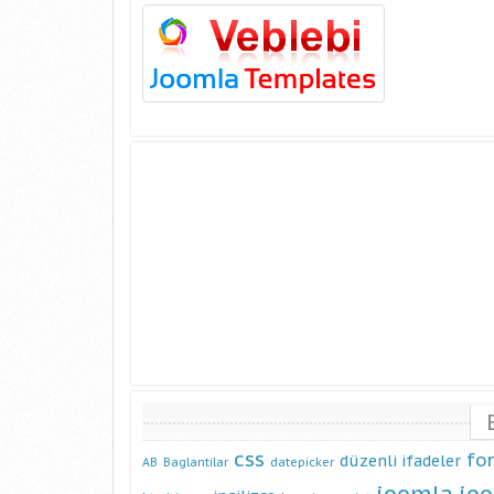
css
fo
düzenli ifadeler
AB
Baglantilar
datepicker
joomla
jo