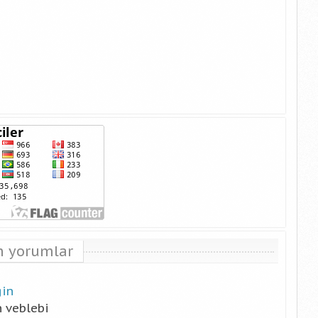
n yorumlar
gin
n
veblebi