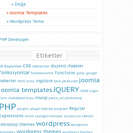
Doğa
Joomla Templates
Wordpress Tema
PHP Developer
Etiketler
css
düzenli ifadeler
AB
Baglantilar
datepicker
fonksiyonlar
functions
fontawesome
gimp
google
joomla
haberler
ingilizce
html
icons
Java
javascript
JQUERY
joomla templates
JSON
Login
mysql
Form
muhabbet kusu
parse_url
photoshop
PHP
Regular
plugins
plugin tutorial
program
Expressions
resim
seçtiğim temalar
social icon
takvim
wordpress
teknoloji
themes
wordpress
wordpress themes
templates
wordpress themes