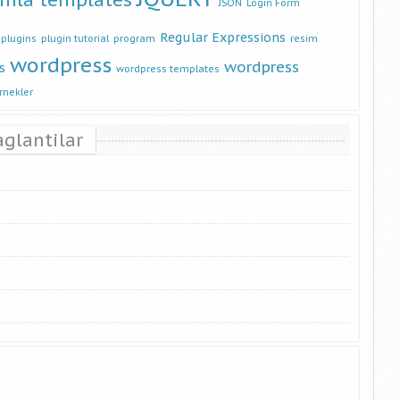
JSON
Login Form
Regular Expressions
plugins
plugin tutorial
program
resim
wordpress
wordpress
s
wordpress templates
rnekler
aglantilar