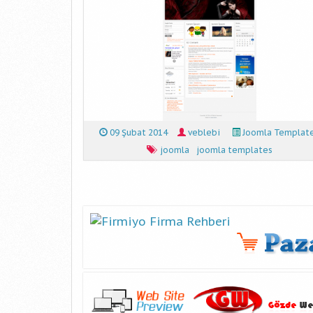
09 Şubat 2014
veblebi
Joomla Templat
joomla
joomla templates