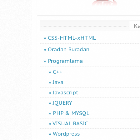
K
CSS-HTML-xHTML
Oradan Buradan
Programlama
C++
Java
Javascript
JQUERY
PHP & MYSQL
VISUAL BASIC
Wordpress