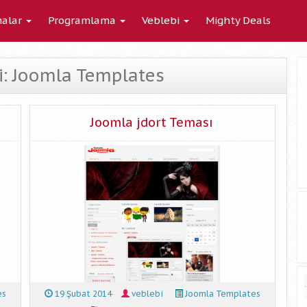
alar
Programlama
Veblebi
Mighty Deals
vi: Joomla Templates
Joomla jdort Teması
es
19 Şubat 2014
veblebi
Joomla Templates