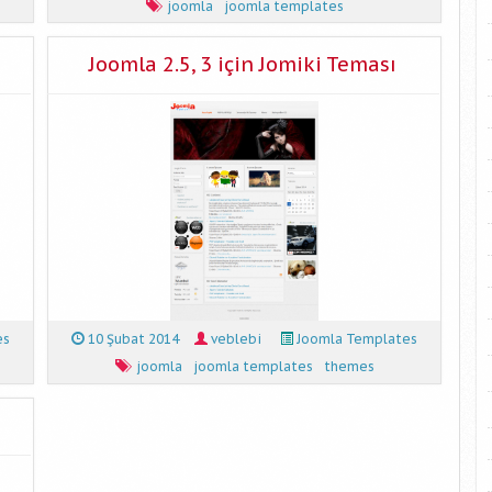
joomla
joomla templates
Joomla 2.5, 3 için Jomiki Teması
es
10 Şubat 2014
veblebi
Joomla Templates
joomla
joomla templates
themes