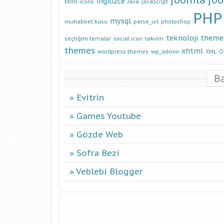
ingilizce
html
icons
Java
javascript
PHP
mysql
muhabbet kusu
parse_url
photoshop
teknoloji
theme
seçtiğim temalar
social icon
takvim
themes
xhtml
wordpress themes
wp_admin
XML
Ö
B
Evitrin
Games Youtube
Gözde Web
Sofra Bezi
Veblebi Blogger