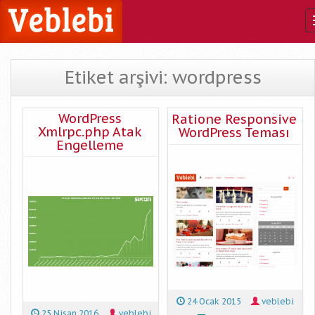
Etiket arşivi: wordpress
WordPress
Ratione Responsive
Xmlrpc.php Atak
WordPress Teması
Engelleme
24 Ocak 2015
veblebi
25 Nisan 2016
veblebi