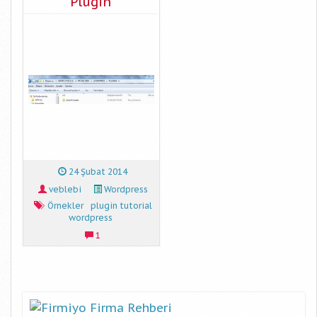
Plugin
24 Şubat 2014
veblebi
Wordpress
Örnekler
plugin tutorial
wordpress
1