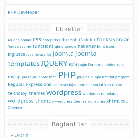
PHP Developer
Etiketler
css
fonksiyonlar
düzenli ifadeler
AB
Baglantilar
datepicker
functions
haberler
fontawesome
gimp
google
html
icons
joomla
joomla
ingilizce
Java
javascript
JQUERY
templates
JSON
Login Form
muhabbet kusu
PHP
mysql
parse_url
photoshop
plugins
plugin tutorial
program
Regular Expressions
resim
seçtiğim temalar
social icon
takvim
wordpress
teknoloji
themes
wordpress templates
wordpress themes
xhtml
wordpress themes
wp_admin
XML
Örnekler
Baglantilar
Evitrin