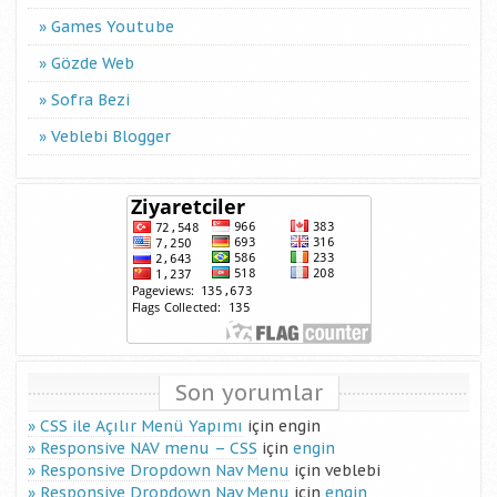
Games Youtube
Gözde Web
Sofra Bezi
Veblebi Blogger
Son yorumlar
CSS ile Açılır Menü Yapımı
için
engin
Responsive NAV menu – CSS
için
engin
Responsive Dropdown Nav Menu
için
veblebi
Responsive Dropdown Nav Menu
için
engin