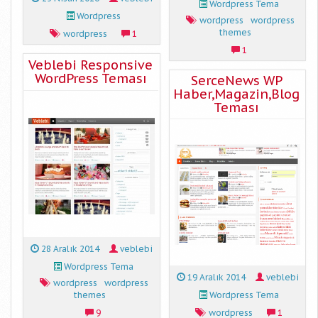
Wordpress Tema
Wordpress
wordpress
wordpress
themes
wordpress
1
1
Veblebi Responsive
WordPress Teması
SerceNews WP
Haber,Magazin,Blog
Teması
28 Aralık 2014
veblebi
Wordpress Tema
19 Aralık 2014
veblebi
wordpress
wordpress
themes
Wordpress Tema
9
wordpress
1