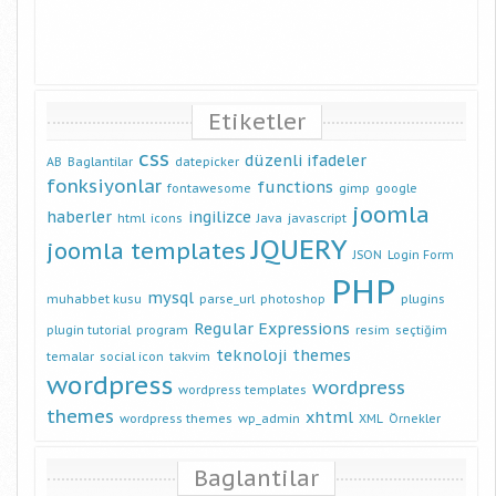
Etiketler
css
düzenli ifadeler
AB
Baglantilar
datepicker
fonksiyonlar
functions
fontawesome
gimp
google
joomla
haberler
ingilizce
html
icons
Java
javascript
JQUERY
joomla templates
JSON
Login Form
PHP
mysql
muhabbet kusu
parse_url
photoshop
plugins
Regular Expressions
plugin tutorial
program
resim
seçtiğim
teknoloji
themes
temalar
social icon
takvim
wordpress
wordpress
wordpress templates
themes
xhtml
wordpress themes
wp_admin
XML
Örnekler
Baglantilar