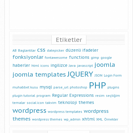
Etiketler
css
düzenli ifadeler
AB
Baglantilar
datepicker
fonksiyonlar
functions
fontawesome
gimp
google
joomla
haberler
ingilizce
html
icons
Java
javascript
JQUERY
joomla templates
JSON
Login Form
PHP
mysql
muhabbet kusu
parse_url
photoshop
plugins
Regular Expressions
plugin tutorial
program
resim
seçtiğim
teknoloji
themes
temalar
social icon
takvim
wordpress
wordpress
wordpress templates
themes
xhtml
wordpress themes
wp_admin
XML
Örnekler