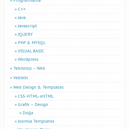
Programlama
C++
Java
Javascript
JQUERY
PHP & MYSQL
VISUAL BASIC
Wordpress
Teknoloji – Web
Veblebi
Web Design & Templates
CSS-HTML-xHTML
Grafik – Design
Doğa
Joomla Templates