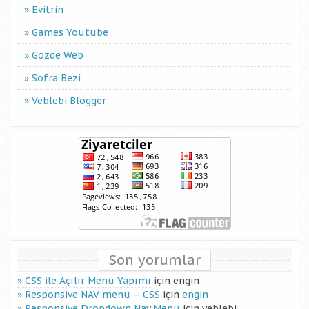
Evitrin
Games Youtube
Gözde Web
Sofra Bezi
Veblebi Blogger
Son yorumlar
CSS ile Açılır Menü Yapımı
için
engin
Responsive NAV menu – CSS
için
engin
Responsive Dropdown Nav Menu
için
veblebi