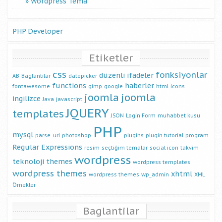
Wordpress Tema
PHP Developer
Etiketler
css
fonksiyonlar
düzenli ifadeler
AB
Baglantilar
datepicker
functions
haberler
fontawesome
gimp
google
html
icons
joomla
joomla
ingilizce
Java
javascript
JQUERY
templates
JSON
Login Form
muhabbet kusu
PHP
mysql
parse_url
photoshop
plugins
plugin tutorial
program
Regular Expressions
resim
seçtiğim temalar
social icon
takvim
wordpress
teknoloji
themes
wordpress templates
wordpress themes
xhtml
wordpress themes
wp_admin
XML
Örnekler
Baglantilar