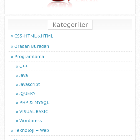
Kategoriler
CSS-HTML-xHTML
Oradan Buradan
Programlama
C++
Java
Javascript
JQUERY
PHP & MYSQL
VISUAL BASIC
Wordpress
Teknoloji – Web