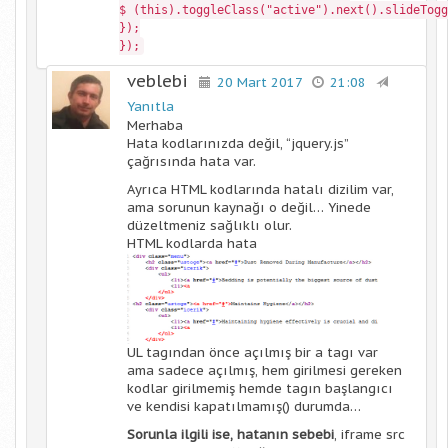
$ (this).toggleClass("active").next().slideTogg
});
});
veblebi
20 Mart 2017
21:08
Yanıtla
Merhaba
Hata kodlarınızda değil, “jquery.js”
çağrısında hata var.
Ayrıca HTML kodlarında hatalı dizilim var,
ama sorunun kaynağı o değil… Yinede
düzeltmeniz sağlıklı olur.
HTML kodlarda hata
UL tagından önce açılmış bir a tagı var
ama sadece açılmış, hem girilmesi gereken
kodlar girilmemiş hemde tagın başlangıcı
ve kendisi kapatılmamış() durumda…
Sorunla ilgili ise, hatanın sebebi
, iframe src