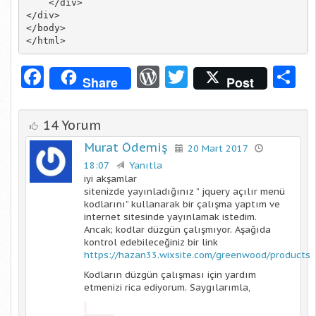
    </div>

</div>

</body>

</html>
Facebook
WordPress
Twitter
S
Share
Post
14 Yorum
Murat Ödemiş
20 Mart 2017
18:07
Yanıtla
iyi akşamlar
sitenizde yayınladığınız ” jquery açılır menü
kodlarını” kullanarak bir çalışma yaptım ve
internet sitesinde yayınlamak istedim.
Ancak; kodlar düzgün çalışmıyor. Aşağıda
kontrol edebileceğiniz bir link
https://hazan33.wixsite.com/greenwood/products
Kodların düzgün çalışması için yardım
etmenizi rica ediyorum. Saygılarımla,