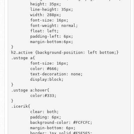
	height: 35px;

	line-height: 35px;

	width: 288px;

	font-size: 16px;

	font-weight: normal;

	float: left;

	padding-left: 6px;

	margin-bottom:6px;

}

h2.active {background-position: left bottom;}

.ustoge a{

	font-size: 16px;

	color: #666;

	text-decoration: none;

	display:block;

}

.ustoge a:hover{

	color:#333;

}

.icerik{

	clear: both;

	padding: 6px;

	background-color: #FCFCFC;

	margin-bottom: 6px;

	border: 1px solid #F5F5F5;
