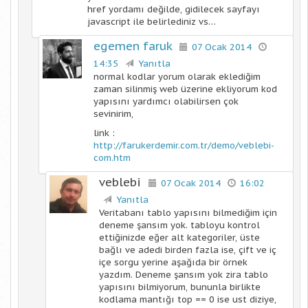
href yordamı değilde, gidilecek sayfayı
javascript ile belirlediniz vs…
egemen faruk
07 Ocak 2014
14:35
Yanıtla
normal kodlar yorum olarak eklediğim
zaman silinmiş web üzerine ekliyorum kod
yapısını yardımcı olabilirsen çok
sevinirim,
link :
http://farukerdemir.com.tr/demo/veblebi-
com.htm
veblebi
07 Ocak 2014
16:02
Yanıtla
Veritabanı tablo yapısını bilmediğim için
deneme şansım yok. tabloyu kontrol
ettiğinizde eğer alt kategoriler, üste
bağlı ve adedi birden fazla ise, çift ve iç
içe sorgu yerine aşağıda bir örnek
yazdım. Deneme şansım yok zira tablo
yapısını bilmiyorum, bununla birlikte
kodlama mantığı top == 0 ise ust diziye,