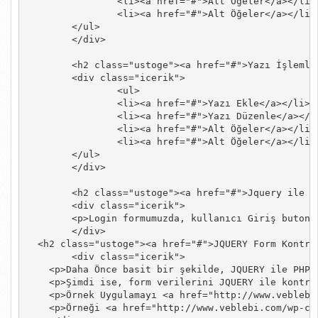
        	<li><a href="#">Alt Öğeler</a></li>

        	<li><a href="#">Alt Öğeler</a></li>

        </ul>

	</div>

	<h2 class="ustoge"><a href="#">Yazı İşlemleri</a></h2>

	<div class="icerik">

		<ul>

        	<li><a href="#">Yazı Ekle</a></li>

        	<li><a href="#">Yazı Düzenle</a></li>

        	<li><a href="#">Alt Öğeler</a></li>

        	<li><a href="#">Alt Öğeler</a></li>

        </ul>

	</div>

	<h2 class="ustoge"><a href="#">Jquery ile Basit Bir Login Formu</a></h2>

	<div class="icerik">

	<p>Login formumuzda, kullanıcı Giriş butonuna bastığında girilen bilgileri PHP dosyamıza gönderip, değerleri kontrol ediyoruz. Bu işlem boyunca ekrana “Veriler Kontrol Ediliyor Lütfen Bekleyiniz…” mesajı veriyoruz. Tabi bu mesajımızı ekranı tamamen karartan bir efektle(fade) yapıyoruz ve PHP dosyası ile alışveriş bittikten sonra eğer giriş başarılı ise sayfamızı yönlendiriyoruz, hatalı ise ekranımız tekrar aydınlanarak form tekrar işlevli hale getirilmiş oluyor…</p>

	</div>

  <h2 class="ustoge"><a href="#">JQUERY Form Kontrol
	<div class="icerik">

    <p>Daha Önce basit bir şekilde, JQUERY ile PHP 
    <p>Şimdi ise, form verilerini JQUERY ile kontro
    <p>Örnek Uygulamayı <a href="http://www.veblebi
    <p>Örneği <a href="http://www.veblebi.com/wp-co