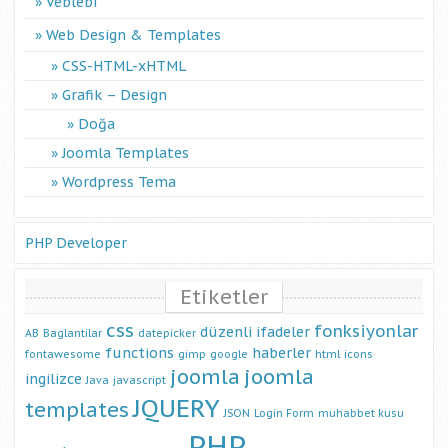
Veblebi
Web Design & Templates
CSS-HTML-xHTML
Grafik – Design
Doğa
Joomla Templates
Wordpress Tema
PHP Developer
Etiketler
css
fonksiyonlar
düzenli ifadeler
AB
Baglantilar
datepicker
functions
haberler
fontawesome
gimp
google
html
icons
joomla
joomla
ingilizce
Java
javascript
JQUERY
templates
JSON
Login Form
muhabbet kusu
PHP