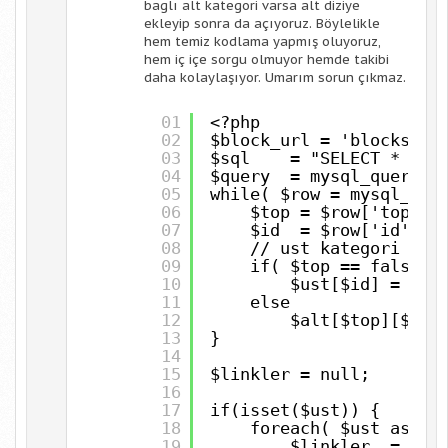
baglı alt kategori varsa alt diziye
ekleyip sonra da açıyoruz. Böylelikle
hem temiz kodlama yapmış oluyoruz,
hem iç içe sorgu olmuyor hemde takibi
daha kolaylaşıyor. Umarım sorun çıkmaz.
01
<?php
02
$block_url = 'blocks/ca
03
$sql = "SELECT * FROM 
04
$query = mysql_query($
05
while( $row = mysql_fet
06
$top = $row['top'];
07
$id = $row['id'];
08
// ust kategori ise
09
if( $top == false )
10
$ust[$id] = $ro
11
else
12
$alt[$top][$id]
13
}
14
15
$linkler = null;
16
17
if(isset($ust)) {
18
foreach( $ust as $k
19
$linkler .= '<a