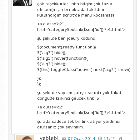
çok teşekkürler , php bilgim çok fazla
olmadığı için bi noktada takıldım
kullandığım script’de menu kodlaması ;
<a class="g2"
href="categorySeoLink($sub[“id”]);?>1.html”>
şu şekilde ben jqeury kodunu ;
$(document).ready(function(){
$(“a.g2”).hide();
$(“a.g1”).hover(function(){
$(“a.g2”).hide();
$(this).toggleClass(“active”).next(“a.g2”).show();
});
});
şu şekilde yaptım çalıştı sıkıntı yok fakat
döngüde ki ikinci gelicek link :S
<a class="g2"
href="categorySeoLink($sub[“id”]);?>1.html”>
şurada sadece tek bir link alıyor yardımcı
olursanız çok sevinirim.
veblebi
07 Ocak 2014
13:43