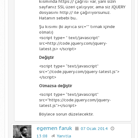
kısmında https:// çağrısı var, yani sizin
sayfanız SSL üzeri çalışıyor, ama siz JQUERY
dosyasını http:// ile çağırıyorsunuz.
Hatanın sebebi bu..
Şu kısımı (ki ayrıca src=”” tırnak içinde
olmalı)
<script type= ” text/javascript”
src=http://code.jquery.com/jquery-
latest.js> </script>
Değiştir
<script type= “text/javascript”
src=”//code.jquery.com/jquery-latest.js”>
</script>
Olmazsa değiştir
<script type= “text/javascript”
src=”https://code.jquery.com/jquery-
latest.js”></script>
Böylece sorun düzelecektir.
egemen faruk
07 Ocak 2014
13:08
Yanıtla