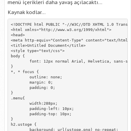
menü içerikleri daha yavaş açılacaktı…
Kaynak kodlar…
<!DOCTYPE html PUBLIC "-//W3C//DTD XHTML 1.0 Transi
<html xmlns="http://www.w3.org/1999/xhtml">

<head>

<meta http-equiv="Content-Type" content="text/html; 
<title>Untitled Document</title>

<style type="text/css">

body {

	font: 12px normal Arial, Helvetica, sans-serif;

}

*, * focus {

	outline: none;

	margin: 0;

	padding: 0;

}

.menu{

	width:288px;

	padding-left: 10px;

	padding-top: 10px;

}

h2.ustoge {

	background: url(ustoge.png) no-repeat;
