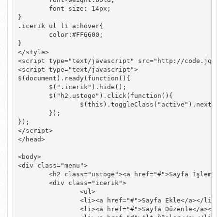
	font-size: 14px;

}

.icerik ul li a:hover{

	color:#FF6600;

}

</style>

<script type="text/javascript" src="http://code.jque
<script type="text/javascript">

$(document).ready(function(){

	$(".icerik").hide();

	$("h2.ustoge").click(function(){

		$(this).toggleClass("active").next().slideToggle("fast");

	});

});

</script>

</head>

<body>

<div class="menu">

	<h2 class="ustoge"><a href="#">Sayfa İşlemleri</a></h2>

	<div class="icerik">

		<ul>

        	<li><a href="#">Sayfa Ekle</a></li>

        	<li><a href="#">Sayfa Düzenle</a></li>
