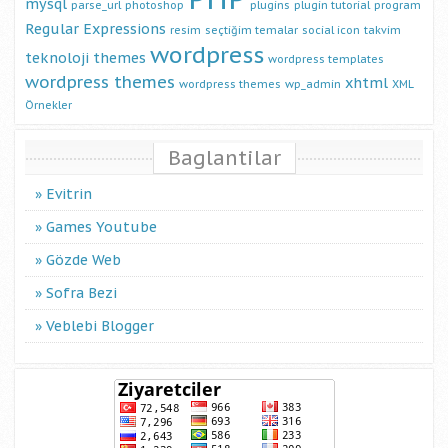
mysql
parse_url
photoshop
plugins
plugin tutorial
program
Regular Expressions
resim
seçtiğim temalar
social icon
takvim
wordpress
teknoloji
themes
wordpress templates
wordpress themes
xhtml
wordpress themes
wp_admin
XML
Örnekler
Baglantilar
Evitrin
Games Youtube
Gözde Web
Sofra Bezi
Veblebi Blogger