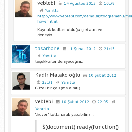
veblebi
14 Ağustos 2012
10:39
Yanıtla
http://www.veblebi.com/demolar/togglemenu/me
hover.html
Kaynak kodları olduğu gibi alın ve
deneyin…
tasarhane
11 Şubat 2012
21:45
Yanıtla
teşekkürler deniyeceğim..
Kadir Malakcıoğlu
10 Şubat 2012
22:31
Yanıtla
Güzel bir çalışma olmuş
veblebi
10 Şubat 2012
22:03
Yanıtla
“.hover” kullanarak yapabiliriz…
$(document).ready(function()