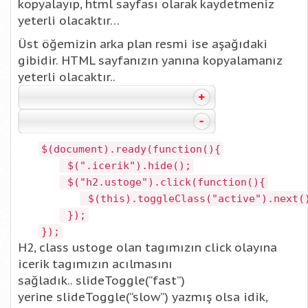
kopyalayıp, html sayfası olarak kaydetmeniz
yeterli olacaktır…
Üst öğemizin arka plan resmi ise aşağıdaki
gibidir. HTML sayfanızın yanına kopyalamanız
yeterli olacaktır..
$(document).ready(function(){
$(".icerik").hide();
$("h2.ustoge").click(function(){
$(this).toggleClass("active").next(
});
});
H2, class ustoge olan tagımızın click olayına
icerik tagımızın acılmasını
sağladık.. slideToggle(“fast”)
yerine slideToggle(“slow”) yazmış olsa idik,