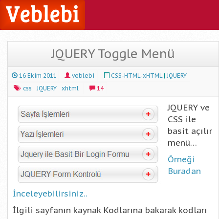
JQUERY Toggle Menü
16 Ekim 2011
veblebi
CSS-HTML-xHTML
|
JQUERY
css
JQUERY
xhtml
14
JQUERY ve
CSS ile
basit açılır
menü…
Örneği
Buradan
İnceleyebilirsiniz..
İlgili sayfanın kaynak Kodlarına bakarak kodları