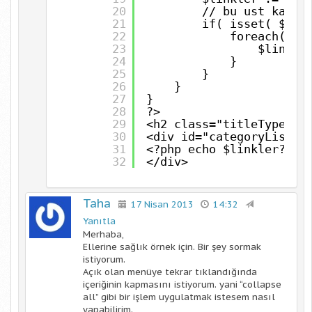
20
// bu ust kateg
21
if( isset( $alt
22
foreach( $a
23
$linkle
24
}
25
}
26
}
27
}
28
?>
29
<h2 class="titleTypeMin
30
<div id="categoryList">
31
<?php echo $linkler?>
32
</div>
Taha
17 Nisan 2013
14:32
Yanıtla
Merhaba,
Ellerine sağlık örnek için. Bir şey sormak
istiyorum.
Açık olan menüye tekrar tıklandığında
içeriğinin kapmasını istiyorum. yani “collapse
all” gibi bir işlem uygulatmak istesem nasıl
yapabilirim.