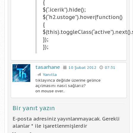
{
$(“.icerik”).hide();
$(“h2.ustoge”).hover(function()
{
$(this).toggleClass(“active”).next().
});
});
tasarhane
10 Şubat 2012
07:31
Yanıtla
tıklayınca değilde üzerine gelince
açılmasını nasıl sağlarız?
on mouse over..
Bir yanıt yazın
E-posta adresiniz yayınlanmayacak.
Gerekli
alanlar
*
ile işaretlenmişlerdir