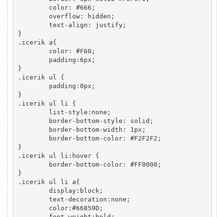
	color: #666;

	overflow: hidden;

	text-align: justify;

}

.icerik a{

	color: #F60;

	padding:6px;

}

.icerik ul {

	padding:0px;

}

.icerik ul li {

	list-style:none;

	border-bottom-style: solid;

	border-bottom-width: 1px;

	border-bottom-color: #F2F2F2;

}

.icerik ul li:hover {

	border-bottom-color: #FF0000;

}

.icerik ul li a{

	display:block;

	text-decoration:none;

	color:#66859D;

	font-weight:bold;
