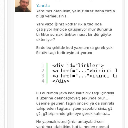
Yanıtla
Yardımcı olabilirim, yalnız biraz daha fazla
bilgi vermelisiniz.
Yani yazdığınız kodlar ilk a tagında
çalışıyor ikincide çalışmıyor mu? Bununla
birlikte sonraki linkler nasıl bir döngüyle
ekleniyor?
Birde bu şekilde kod yazmanıza gerek yok.
Bir div tagı belirleyin atıyorum
1
<div id="linkler">
2
<a href="...">birinci link
3
<a href="...">ikinci link<
4
</div>
Bu durumda java kodumuz div tagı içindeki
a üzerine gelince(hover) şeklinde olur…
üzerine gelinen tagın önceki ya da sonraki
takip eden taglara işlem yapabilirsiniz, g1,
g2, g3 biçiminde gitmeye gerek kalmaz…
Ne yapmak istediğinizi anlayabilirsem
yardımcı olabilirim. hatta neden normal