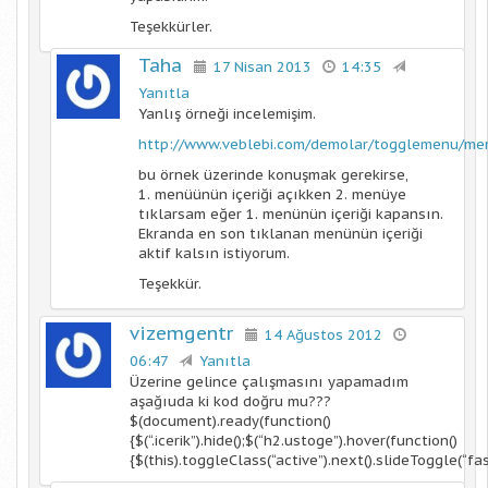
Teşekkürler.
Taha
17 Nisan 2013
14:35
Yanıtla
Yanlış örneği incelemişim.
http://www.veblebi.com/demolar/togglemenu/me
bu örnek üzerinde konuşmak gerekirse,
1. menüünün içeriği açıkken 2. menüye
tıklarsam eğer 1. menünün içeriği kapansın.
Ekranda en son tıklanan menünün içeriği
aktif kalsın istiyorum.
Teşekkür.
vizemgentr
14 Ağustos 2012
06:47
Yanıtla
Üzerine gelince çalışmasını yapamadım
aşağıuda ki kod doğru mu???
$(document).ready(function()
{$(“.icerik”).hide();$(“h2.ustoge”).hover(function()
{$(this).toggleClass(“active”).next().slideToggle(“fast”