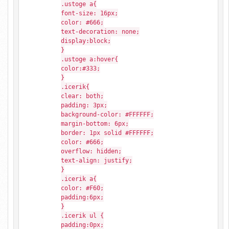
.ustoge a{
font-size: 16px;
color: #666;
text-decoration: none;
display:block;
}
.ustoge a:hover{
color:#333;
}
.icerik{
clear: both;
padding: 3px;
background-color: #FFFFFF;
margin-bottom: 6px;
border: 1px solid #FFFFFF;
color: #666;
overflow: hidden;
text-align: justify;
}
.icerik a{
color: #F60;
padding:6px;
}
.icerik ul {
padding:0px;