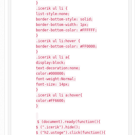
}
.icerik ul li {
list-style:none;
border-bottom-style: solid;
border-bottom-width: 1px;
border-bottom-color: #FFFFFF;
}
.icerik ul li:hover {
border-bottom-color: #FF0000;
}
.icerik ul li a{
display:block;
text-decoration:none;
color:#000000;
font-weight:Normal;
font-size: 14px;
}
.icerik ul li a:hover{
color:#FF6600;
}
$ (document).ready(function(){
$ (".icerik").hide();
$ ("h2.ustoge").click(function(){