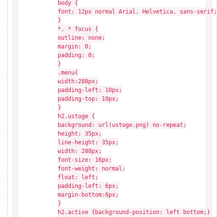
body {
font: 12px normal Arial, Helvetica, sans-serif;
}
*, * focus {
outline: none;
margin: 0;
padding: 0;
}
.menu{
width:288px;
padding-left: 10px;
padding-top: 10px;
}
h2.ustoge {
background: url(ustoge.png) no-repeat;
height: 35px;
line-height: 35px;
width: 288px;
font-size: 16px;
font-weight: normal;
float: left;
padding-left: 6px;
margin-bottom:6px;
}
h2.active {background-position: left bottom;}