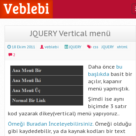
JQUERY Vertical menü
18 Ekim 2011
veblebi
JQUERY
css
JQUERY
xhtml
2
Daha önce
bu
başlıkda
basit bir
açılır, kapanır
menü yapmıştık.
Şimdi ise aynı
biçimde 3 satır
kod yazarak dikey(vertical) menü yapıyoruz..
Örneği Buradan İnceleyebilirsiniz.
Örneği olduğu
gibi kaydedebilir, ya da kaynak kodları bir text