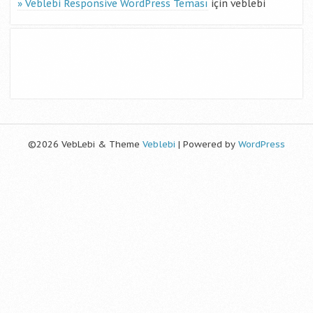
Veblebi Responsive WordPress Teması
için
veblebi
©2026 VebLebi & Theme
Veblebi
| Powered by
WordPress