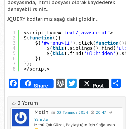
dosyasında, .html dosyası olarak kaydederek
deneyebilirsiniz..
JQUERY kodlarımız aşağıdaki gibidir…
1
<script type=
"text/javascript"
>
2
$(
function
(){
3
$(
'#vmenu>li'
).click(
function
(){
4
$(
this
).siblings().find(
'ul:
5
$(
this
).find(
'ul:hidden'
).sh
6
})
7
});
8
</script>
Facebook
WordPress
Twitter
S
Share
Post
2 Yorum
Metin
03 Temmuz 2014
20:47
Yanıtla
Menü Çok Güzel, Paylaştığın İçin Sağolasın