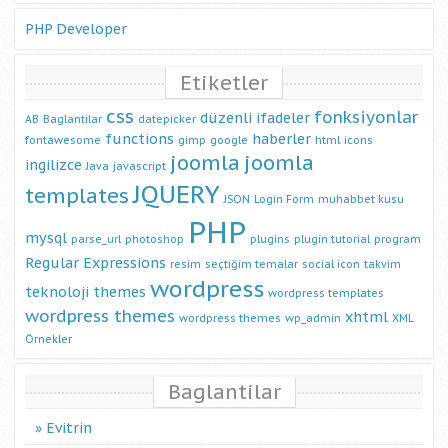
PHP Developer
Etiketler
css
fonksiyonlar
düzenli ifadeler
AB
Baglantilar
datepicker
functions
haberler
fontawesome
gimp
google
html
icons
joomla
joomla
ingilizce
Java
javascript
JQUERY
templates
JSON
Login Form
muhabbet kusu
PHP
mysql
parse_url
photoshop
plugins
plugin tutorial
program
Regular Expressions
resim
seçtiğim temalar
social icon
takvim
wordpress
teknoloji
themes
wordpress templates
wordpress themes
xhtml
wordpress themes
wp_admin
XML
Örnekler
Baglantilar
Evitrin