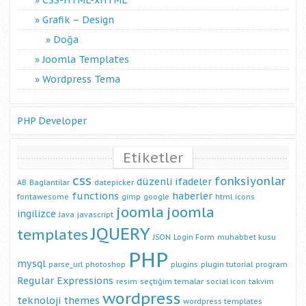
CSS-HTML-xHTML
Grafik – Design
Doğa
Joomla Templates
Wordpress Tema
PHP Developer
Etiketler
css
fonksiyonlar
düzenli ifadeler
AB
Baglantilar
datepicker
functions
haberler
fontawesome
gimp
google
html
icons
joomla
joomla
ingilizce
Java
javascript
JQUERY
templates
JSON
Login Form
muhabbet kusu
PHP
mysql
parse_url
photoshop
plugins
plugin tutorial
program
Regular Expressions
resim
seçtiğim temalar
social icon
takvim
wordpress
teknoloji
themes
wordpress templates