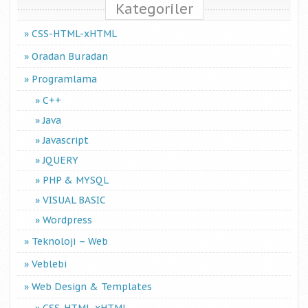
Kategoriler
CSS-HTML-xHTML
Oradan Buradan
Programlama
C++
Java
Javascript
JQUERY
PHP & MYSQL
VISUAL BASIC
Wordpress
Teknoloji – Web
Veblebi
Web Design & Templates