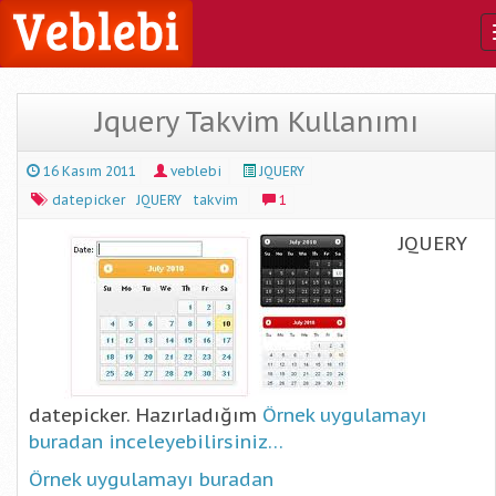
Jquery Takvim Kullanımı
16 Kasım 2011
veblebi
JQUERY
datepicker
JQUERY
takvim
1
JQUERY
datepicker. Hazırladığım
Örnek uygulamayı
buradan inceleyebilirsiniz…
Örnek uygulamayı buradan