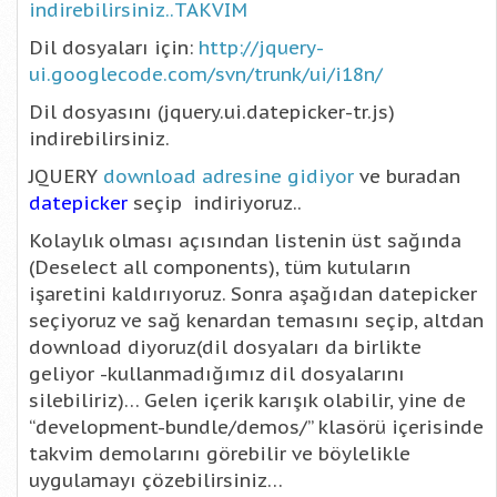
indirebilirsiniz..TAKVIM
Dil dosyaları için:
http://jquery-
ui.googlecode.com/svn/trunk/ui/i18n/
Dil dosyasını (jquery.ui.datepicker-tr.js)
indirebilirsiniz.
JQUERY
download adresine gidiyor
ve buradan
datepicker
seçip indiriyoruz..
Kolaylık olması açısından listenin üst sağında
(Deselect all components), tüm kutuların
işaretini kaldırıyoruz. Sonra aşağıdan datepicker
seçiyoruz ve sağ kenardan temasını seçip, altdan
download diyoruz(dil dosyaları da birlikte
geliyor -kullanmadığımız dil dosyalarını
silebiliriz)… Gelen içerik karışık olabilir, yine de
“development-bundle/demos/” klasörü içerisinde
takvim demolarını görebilir ve böylelikle
uygulamayı çözebilirsiniz…