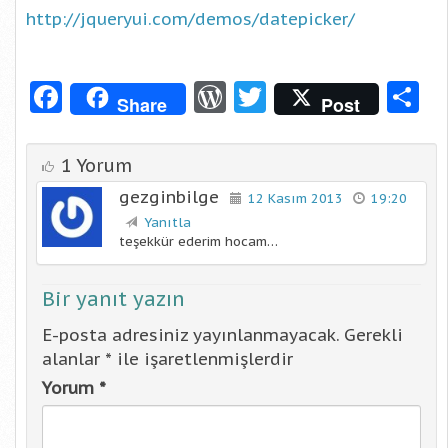
http://jqueryui.com/demos/datepicker/
Facebook
WordPress
Twitter
S
Share
Post
1 Yorum
gezginbilge
12 Kasım 2013
19:20
Yanıtla
teşekkür ederim hocam…
Bir yanıt yazın
E-posta adresiniz yayınlanmayacak.
Gerekli
alanlar
*
ile işaretlenmişlerdir
Yorum
*