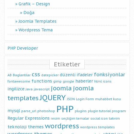
Grafik – Design
Doğa
Joomla Templates
Wordpress Tema
PHP Developer
Etiketler
css
fonksiyonlar
düzenli ifadeler
AB
Baglantilar
datepicker
functions
haberler
fontawesome
gimp
google
html
icons
joomla
joomla
ingilizce
Java
javascript
JQUERY
templates
JSON
Login Form
muhabbet kusu
PHP
mysql
parse_url
photoshop
plugins
plugin tutorial
program
Regular Expressions
resim
seçtiğim temalar
social icon
takvim
wordpress
teknoloji
themes
wordpress templates