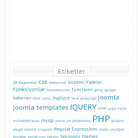
Etiketler
css
düzenli ifadeler
AB
Baglantilar
datepicker
fonksiyonlar
functions
fontawesome
gimp
google
joomla
haberler
ingilizce
html
icons
Java
javascript
JQUERY
joomla templates
JSON
Login Form
PHP
mysql
muhabbet kusu
parse_url
photoshop
plugins
Regular Expressions
plugin tutorial
program
resim
seçtiğim
teknoloji
themes
temalar
social icon
takvim