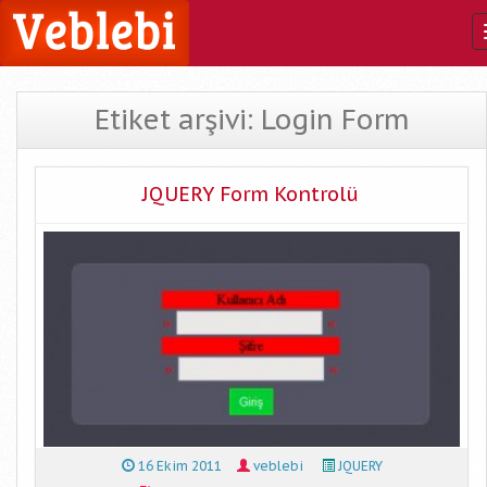
Etiket arşivi: Login Form
JQUERY Form Kontrolü
16 Ekim 2011
veblebi
JQUERY