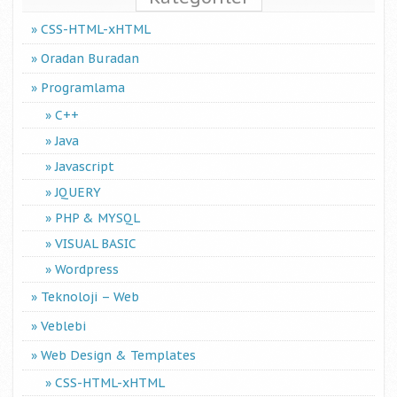
CSS-HTML-xHTML
Oradan Buradan
Programlama
C++
Java
Javascript
JQUERY
PHP & MYSQL
VISUAL BASIC
Wordpress
Teknoloji – Web
Veblebi
Web Design & Templates
CSS-HTML-xHTML