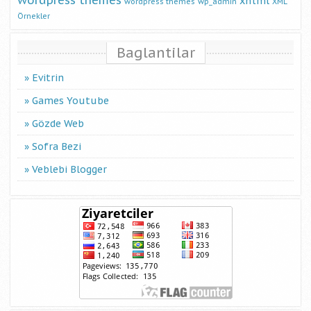
wordpress themes
xhtml
wordpress themes
wp_admin
XML
Örnekler
Baglantilar
Evitrin
Games Youtube
Gözde Web
Sofra Bezi
Veblebi Blogger