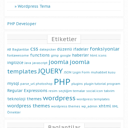
Wordpress Tema
PHP Developer
Etiketler
css
fonksiyonlar
düzenli ifadeler
AB
Baglantilar
datepicker
functions
haberler
fontawesome
gimp
google
html
icons
joomla
joomla
ingilizce
Java
javascript
JQUERY
templates
JSON
Login Form
muhabbet kusu
PHP
mysql
parse_url
photoshop
plugins
plugin tutorial
program
Regular Expressions
resim
seçtiğim temalar
social icon
takvim
wordpress
teknoloji
themes
wordpress templates
wordpress themes
xhtml
wordpress themes
wp_admin
XML
Örnekler
Baglantilar