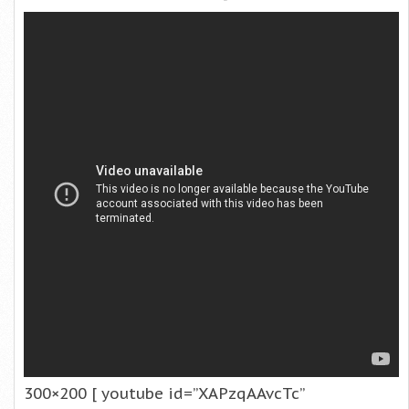
300×200 [ youtube id=”XAPzqAAvcTc”