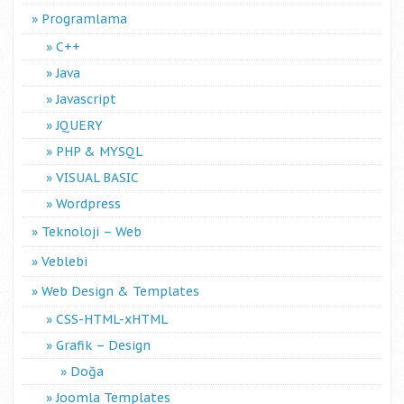
Programlama
C++
Java
Javascript
JQUERY
PHP & MYSQL
VISUAL BASIC
Wordpress
Teknoloji – Web
Veblebi
Web Design & Templates
CSS-HTML-xHTML
Grafik – Design
Doğa
Joomla Templates