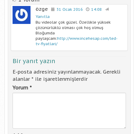
özge
31 Ocak 2016
14:08
Yanıtla
Bu videolar çok güzel. Özellikle yüksek
çözünürlüklü olması çok hoş olmuş
Bloğumda
paylaşcam:
http://www.incehesap.com/led-
tv-fiyatlari/
Bir yanıt yazın
E-posta adresiniz yayınlanmayacak.
Gerekli
alanlar
*
ile işaretlenmişlerdir
Yorum
*