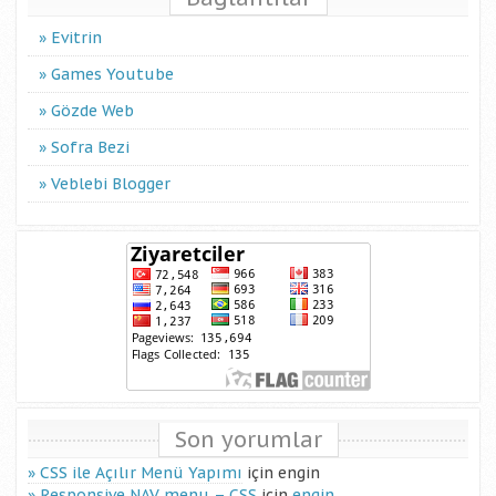
Evitrin
Games Youtube
Gözde Web
Sofra Bezi
Veblebi Blogger
Son yorumlar
CSS ile Açılır Menü Yapımı
için
engin
Responsive NAV menu – CSS
için
engin