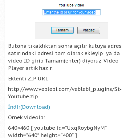
Butona tıkaldıktan sonra açılır kutuya adres
satırındaki adresi tam olarak ekleyip ya da
video ID girip Tamam(enter) diyoruz. Video
Player artık hazır.
Eklenti ZIP URL
http://www.veblebi.com/veblebi_plugins/St-
Youtube.zip
İndir(Download)
Örnek videolar
640×460 [ youtube id=”UxqRoybgNyM”
width=”640″ height=”400″ ]