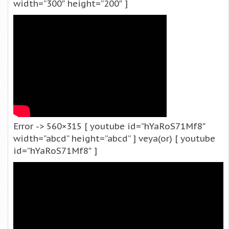
width=”300″ height=”200″ ]
Error -> 560×315 [ youtube id=”hYaRoS71Mf8″
width=”abcd” height=”abcd” ] veya(or) [ youtube
id=”hYaRoS71Mf8″ ]