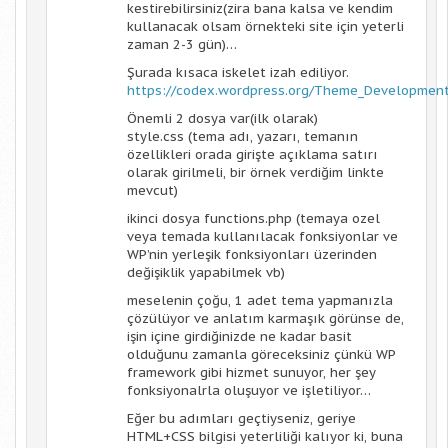
kestirebilirsiniz(zira bana kalsa ve kendim
kullanacak olsam örnekteki site için yeterli
zaman 2-3 gün)…
Şurada kısaca iskelet izah ediliyor.
https://codex.wordpress.org/Theme_Developmen
Önemli 2 dosya var(ilk olarak)
style.css (tema adı, yazarı, temanın
özellikleri orada girişte açıklama satırı
olarak girilmeli, bir örnek verdiğim linkte
mevcut)
ikinci dosya functions.php (temaya ozel
veya temada kullanılacak fonksiyonlar ve
WP’nin yerleşik fonksiyonları üzerinden
değişiklik yapabilmek vb)
meselenin çoğu, 1 adet tema yapmanızla
çözülüyor ve anlatım karmaşık görünse de,
işin içine girdiğinizde ne kadar basit
olduğunu zamanla göreceksiniz çünkü WP
framework gibi hizmet sunuyor, her şey
fonksiyonalrla oluşuyor ve işletiliyor…
Eğer bu adımları geçtiyseniz, geriye
HTML+CSS bilgisi yeterliliği kalıyor ki, buna