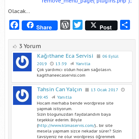
remove_menu_page( ‘plugins.php’ );
Olacak…
Facebook
WordPress
Twitter
S
Share
Post
3 Yorum
Kağıthane Eca Servisi
06 Eylül
2019
13:39
Yanıtla
Çok yardımcı oldun hocam sağolasın.
kagithaneecaservisi.com
Tahsin Can Yalçın
13 Ocak 2017
09:45
Yanıtla
Hocam merhaba bende wordprese site
yapmak istiyorum.
Sizin blogunuzdan faydalandım baya
teşekkür ederim. Böyle
(
http://www.klimaservis.com/
).. bir site
mesela yapmam sizce nekadar sürer? Sizin
tavsiyeniz ne olur wordpress öğrenmek