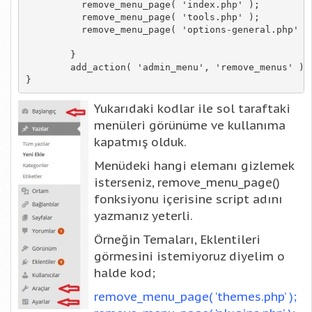
	  remove_menu_page( 'index.php' );                  //Başlangıç

	  remove_menu_page( 'tools.php' );                  //Araçlar

	  remove_menu_page( 'options-general.php' );        //Ayarlar

	}

	add_action( 'admin_menu', 'remove_menus' );

}
Yukarıdaki kodlar ile sol taraftaki
menüleri görünüme ve kullanıma
kapatmış olduk.
Menüdeki hangi elemanı gizlemek
isterseniz, remove_menu_page()
fonksiyonu içerisine script adını
yazmanız yeterli.
Örneğin Temaları, Eklentileri
görmesini istemiyoruz diyelim o
halde kod;
remove_menu_page( ‘themes.php’ );