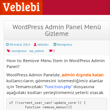
WordPress Admin Panel Menü
Gizleme
04 Aralık 2014
veblebi
Wordpress
wordpress
wp_admin
3
How to Remove Menu Item in WordPress Admin
Panel?
WordPress Admin Panelde,
admin dışında kalan
kullanıcıların, görmesini istemediğimiz alanlar
için Temamızdaki “
function.php”
dosyasına
aşağıdaki kodları yerleştirmemiz yeterli olacak.
if (!current_user_can('update_core')) {

	function remove_menus(){
