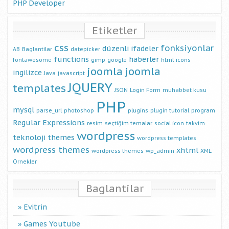
PHP Developer
Etiketler
css
fonksiyonlar
düzenli ifadeler
AB
Baglantilar
datepicker
functions
haberler
fontawesome
gimp
google
html
icons
joomla
joomla
ingilizce
Java
javascript
JQUERY
templates
JSON
Login Form
muhabbet kusu
PHP
mysql
parse_url
photoshop
plugins
plugin tutorial
program
Regular Expressions
resim
seçtiğim temalar
social icon
takvim
wordpress
teknoloji
themes
wordpress templates
wordpress themes
xhtml
wordpress themes
wp_admin
XML
Örnekler
Baglantilar
Evitrin
Games Youtube