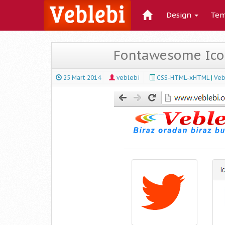
Design
Tem
Fontawesome Icons
25 Mart 2014
veblebi
CSS-HTML-xHTML
|
Veb