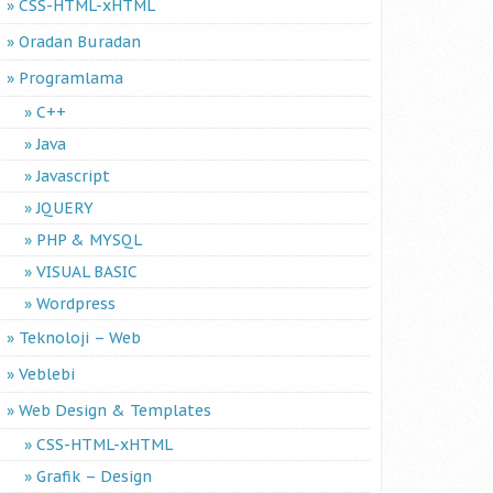
CSS-HTML-xHTML
Oradan Buradan
Programlama
C++
Java
Javascript
JQUERY
PHP & MYSQL
VISUAL BASIC
Wordpress
Teknoloji – Web
Veblebi
Web Design & Templates
CSS-HTML-xHTML
Grafik – Design