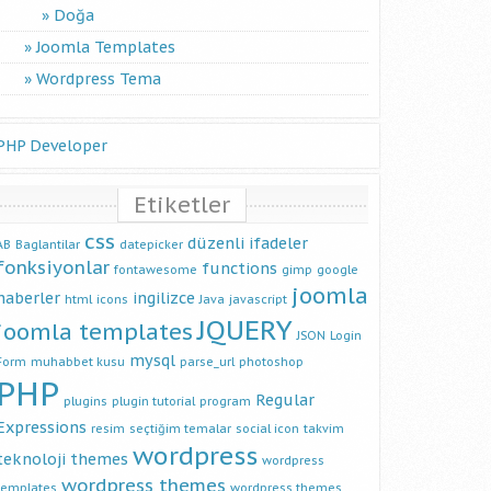
Doğa
Joomla Templates
Wordpress Tema
PHP Developer
Etiketler
css
düzenli ifadeler
AB
Baglantilar
datepicker
fonksiyonlar
functions
fontawesome
gimp
google
joomla
haberler
ingilizce
html
icons
Java
javascript
JQUERY
joomla templates
JSON
Login
mysql
Form
muhabbet kusu
parse_url
photoshop
PHP
Regular
plugins
plugin tutorial
program
Expressions
resim
seçtiğim temalar
social icon
takvim
wordpress
teknoloji
themes
wordpress
wordpress themes
templates
wordpress themes