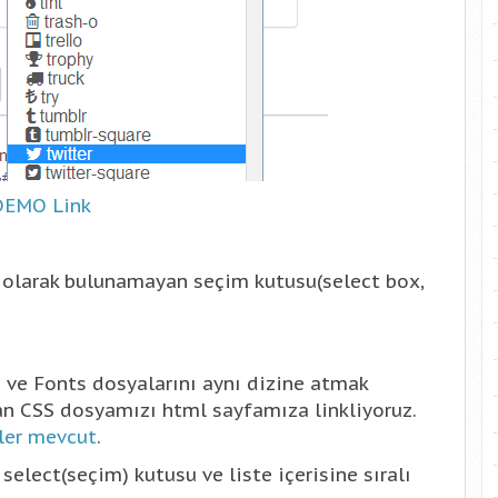
DEMO Link
k olarak bulunamayan seçim kutusu(select box,
ve Fonts dosyalarını aynı dizine atmak
dan CSS dosyamızı html sayfamıza linkliyoruz.
kler mevcut
.
elect(seçim) kutusu ve liste içerisine sıralı