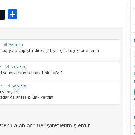
ss
er
Share
7
Yanıtla
 kopyala yapıştır direk çalıştı. Çok teşekkür ederim.
31
Yanıtla
i vermiyorsun bu nasıl bir kafa ?
11
Yanıtla
 yapıştır!
adar da anlatıp, link verdim…
rekli alanlar
*
ile işaretlenmişlerdir