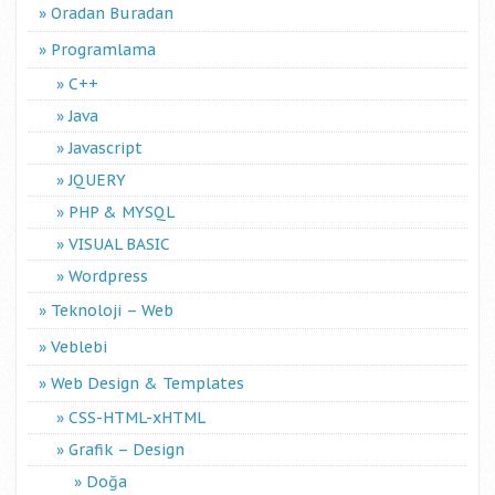
Oradan Buradan
Programlama
C++
Java
Javascript
JQUERY
PHP & MYSQL
VISUAL BASIC
Wordpress
Teknoloji – Web
Veblebi
Web Design & Templates
CSS-HTML-xHTML
Grafik – Design
Doğa