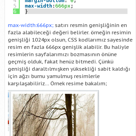
4
margin-bottom
:
0
;
5
max-width
:
666px
;
6
}
max-width:666px;
satırı resmin genişliğinin en
fazla alabileceği değeri belirler. örneğin resimin
genişliği 1024px olsun, CSS kodlarımız sayesinde
resim en fazla 666px genişlik alabilir. Bu haliyle
resimlerin sayfalarımızı bozmasının önüne
geçmiş olduk, fakat henüz bitmedi. Çünkü
genişliği daraltılmışken yüksekliği sabit kaldığı
için ağzı burnu yamulmuş resimlerle
karşılaşabiliriz… Örnek resime bakalım;