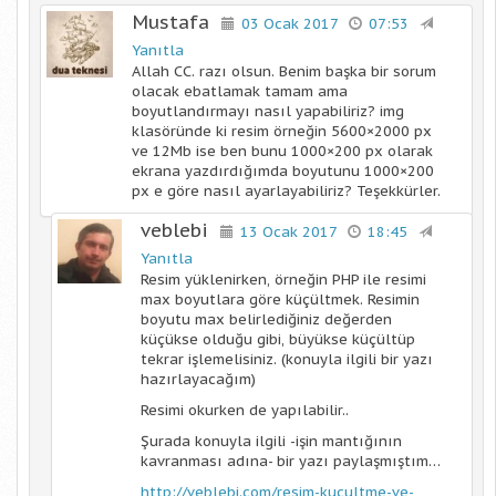
Mustafa
03 Ocak 2017
07:53
Yanıtla
Allah CC. razı olsun. Benim başka bir sorum
olacak ebatlamak tamam ama
boyutlandırmayı nasıl yapabiliriz? img
klasöründe ki resim örneğin 5600×2000 px
ve 12Mb ise ben bunu 1000×200 px olarak
ekrana yazdırdığımda boyutunu 1000×200
px e göre nasıl ayarlayabiliriz? Teşekkürler.
veblebi
13 Ocak 2017
18:45
Yanıtla
Resim yüklenirken, örneğin PHP ile resimi
max boyutlara göre küçültmek. Resimin
boyutu max belirlediğiniz değerden
küçükse olduğu gibi, büyükse küçültüp
tekrar işlemelisiniz. (konuyla ilgili bir yazı
hazırlayacağım)
Resimi okurken de yapılabilir..
Şurada konuyla ilgili -işin mantığının
kavranması adına- bir yazı paylaşmıştım…
http://veblebi.com/resim-kucultme-ve-