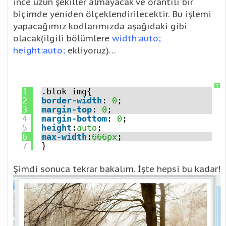
ince uzun şekiller almayacak ve orantılı bir
biçimde yeniden ölçeklendirilecektir. Bu işlemi
yapacağımız kodlarımızda aşağıdaki gibi
olacak(ilgili bölümlere
width:auto;
height:auto;
ekliyoruz)…
?
1
.blok img{
2
border-width
:
0
;
3
margin-top
:
0
;
4
margin-bottom
:
0
;
5
height
:
auto
;
6
max-width
:
666px
;
7
}
Şimdi sonuca tekrar bakalım. İşte hepsi bu kadar!