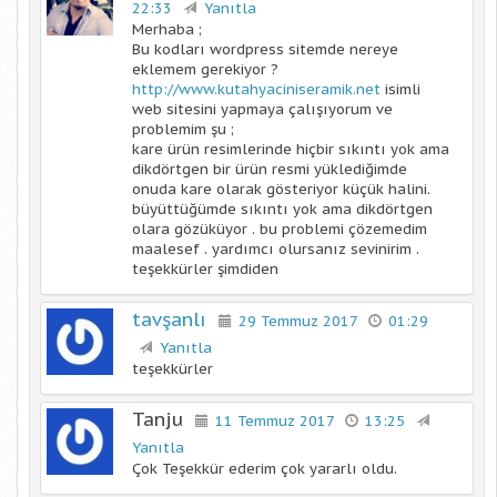
22:33
Yanıtla
Merhaba ;
Bu kodları wordpress sitemde nereye
eklemem gerekiyor ?
http://www.kutahyaciniseramik.net
isimli
web sitesini yapmaya çalışıyorum ve
problemim şu ;
kare ürün resimlerinde hiçbir sıkıntı yok ama
dikdörtgen bir ürün resmi yüklediğimde
onuda kare olarak gösteriyor küçük halini.
büyüttüğümde sıkıntı yok ama dikdörtgen
olara gözüküyor . bu problemi çözemedim
maalesef . yardımcı olursanız sevinirim .
teşekkürler şimdiden
tavşanlı
29 Temmuz 2017
01:29
Yanıtla
teşekkürler
Tanju
11 Temmuz 2017
13:25
Yanıtla
Çok Teşekkür ederim çok yararlı oldu.