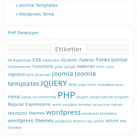
Joomla Templates
Wordpress Tema
PHP Developer
Etiketler
css
fonksiyonlar
düzenli ifadeler
AB
Baglantilar
datepicker
functions
haberler
fontawesome
gimp
google
html
icons
joomla
joomla
ingilizce
Java
javascript
JQUERY
templates
JSON
Login Form
muhabbet kusu
PHP
mysql
parse_url
photoshop
plugins
plugin tutorial
program
Regular Expressions
resim
seçtiğim temalar
social icon
takvim
wordpress
teknoloji
themes
wordpress templates
wordpress themes
xhtml
wordpress themes
wp_admin
XML
Örnekler