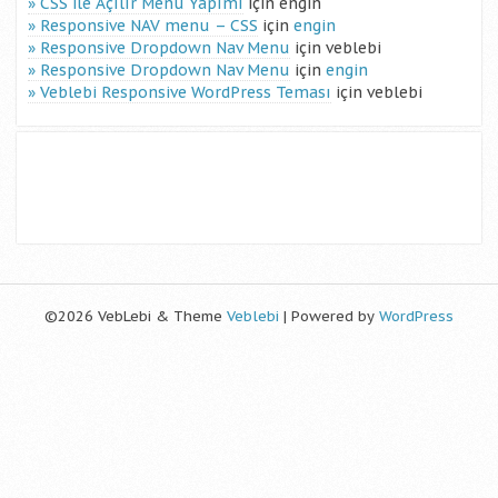
CSS ile Açılır Menü Yapımı
için
engin
Responsive NAV menu – CSS
için
engin
Responsive Dropdown Nav Menu
için
veblebi
Responsive Dropdown Nav Menu
için
engin
Veblebi Responsive WordPress Teması
için
veblebi
©2026 VebLebi & Theme
Veblebi
| Powered by
WordPress