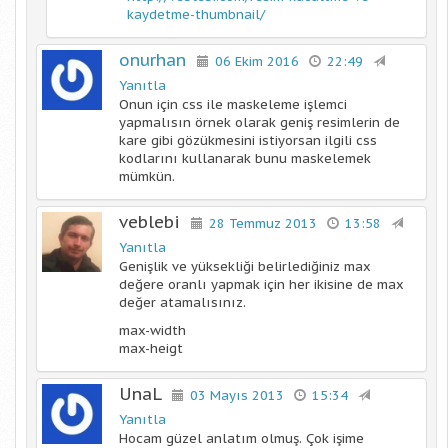
kaydetme-thumbnail/
onurhan
06 Ekim 2016
22:49
Yanıtla
Onun için css ile maskeleme işlemci
yapmalısın örnek olarak geniş resimlerin de
kare gibi gözükmesini istiyorsan ilgili css
kodlarını kullanarak bunu maskelemek
mümkün.
veblebi
28 Temmuz 2013
13:58
Yanıtla
Genişlik ve yüksekliği belirlediğiniz max
değere oranlı yapmak için her ikisine de max
değer atamalısınız.
max-width
max-heigt
UnaL
03 Mayıs 2013
15:34
Yanıtla
Hocam güzel anlatım olmuş. Çok işime