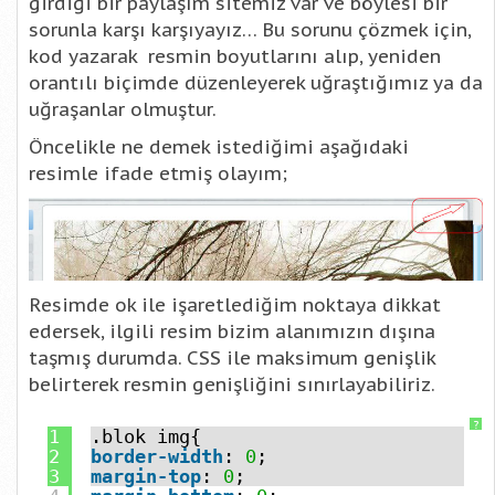
girdiği bir paylaşım sitemiz var ve böylesi bir
sorunla karşı karşıyayız… Bu sorunu çözmek için,
kod yazarak resmin boyutlarını alıp, yeniden
orantılı biçimde düzenleyerek uğraştığımız ya da
uğraşanlar olmuştur.
Öncelikle ne demek istediğimi aşağıdaki
resimle ifade etmiş olayım;
Resimde ok ile işaretlediğim noktaya dikkat
edersek, ilgili resim bizim alanımızın dışına
taşmış durumda. CSS ile maksimum genişlik
belirterek resmin genişliğini sınırlayabiliriz.
?
1
.blok img{
2
border-width
:
0
;
3
margin-top
:
0
;