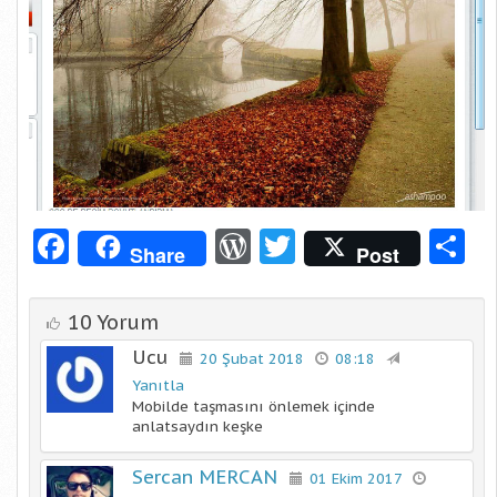
Facebook
WordPress
Twitter
S
Share
Post
10 Yorum
Ucu
20 Şubat 2018
08:18
Yanıtla
Mobilde taşmasını önlemek içinde
anlatsaydın keşke
Sercan MERCAN
01 Ekim 2017