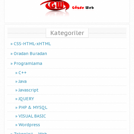
Kategoriler
CSS-HTML-xHTML
Oradan Buradan
Programlama
C++
Java
Javascript
JQUERY
PHP & MYSQL
VISUAL BASIC
Wordpress