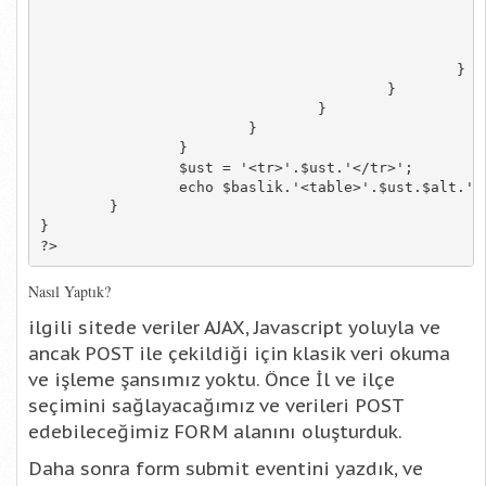
									$alt .= '
								
							}
						}

					}

				}

			}

		}

		$ust = '<tr>'.$ust.'</tr>';

		echo $baslik.'<table>'.$ust.$alt.'</table>';

	}

}

?>
Nasıl Yaptık?
ilgili sitede veriler AJAX, Javascript yoluyla ve
ancak POST ile çekildiği için klasik veri okuma
ve işleme şansımız yoktu. Önce İl ve ilçe
seçimini sağlayacağımız ve verileri POST
edebileceğimiz FORM alanını oluşturduk.
Daha sonra form submit eventini yazdık, ve