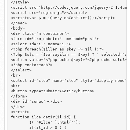
</style>

<script src="http://code.jquery.com/jquery-2.1.4.min
<script src="region.js"></script>

<script>var $ = jQuery.noConflict();</script>

</head>

<body>

<div class="n-container">

<form id="frm_nobetci"  method="post">

<select id="il" name="il">

<?php foreach($iller as $key => $il ):?>

<?php $slc = ($varsayilan == $key) ? ' selected="sel
<option value="<?php echo $key?>"<?php echo $slc?>><
<?php endforeach?>

</select>

<br>

<select id="ilce" name="ilce" style="display:none"><
<br>

<button type="submit">Getir</button>

</form>

<div id="sonuc"></div>

</div>

<script>

function ilce_getir(il_id) {

	$( "#ilce" ).html("");

	if(il_id > 0 ) {
