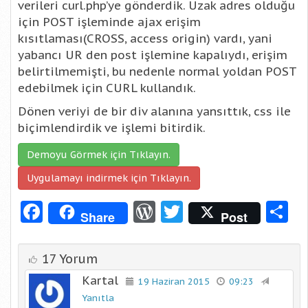
verileri curl.php’ye gönderdik. Uzak adres olduğu
için POST işleminde ajax erişim
kısıtlaması(CROSS, access origin) vardı, yani
yabancı UR den post işlemine kapalıydı, erişim
belirtilmemişti, bu nedenle normal yoldan POST
edebilmek için CURL kullandık.
Dönen veriyi de bir div alanına yansıttık, css ile
biçimlendirdik ve işlemi bitirdik.
Demoyu Görmek için Tıklayın.
Uygulamayı indirmek için Tıklayın.
Facebook
WordPress
Twitter
S
Share
Post
17 Yorum
Kartal
19 Haziran 2015
09:23
Yanıtla