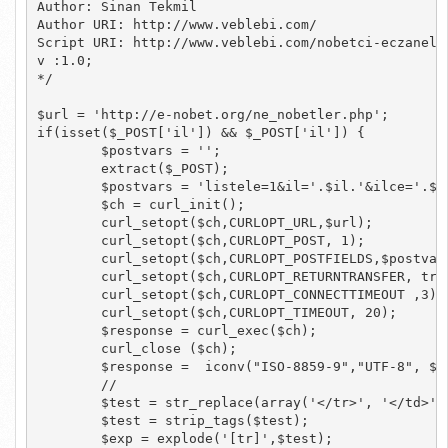
Author: Sinan Tekmil

Author URI: http://www.veblebi.com/

Script URI: http://www.veblebi.com/nobetci-eczaneler
v :1.0;

*/

$url = 'http://e-nobet.org/ne_nobetler.php';

if(isset($_POST['il']) && $_POST['il']) {

	$postvars = '';

	extract($_POST);

	$postvars = 'listele=1&il='.$il.'&ilce='.$ilce;

	$ch = curl_init();

	curl_setopt($ch,CURLOPT_URL,$url);

	curl_setopt($ch,CURLOPT_POST, 1);

	curl_setopt($ch,CURLOPT_POSTFIELDS,$postvars);

	curl_setopt($ch,CURLOPT_RETURNTRANSFER, true);

	curl_setopt($ch,CURLOPT_CONNECTTIMEOUT ,3);

	curl_setopt($ch,CURLOPT_TIMEOUT, 20);

	$response = curl_exec($ch);

	curl_close ($ch);

	$response =  iconv("ISO-8859-9","UTF-8", $response);

	//

	$test = str_replace(array('</tr>', '</td>' ),array('[tr]', '[td]' ), $response);

	$test = strip_tags($test);

	$exp = explode('[tr]',$test);
