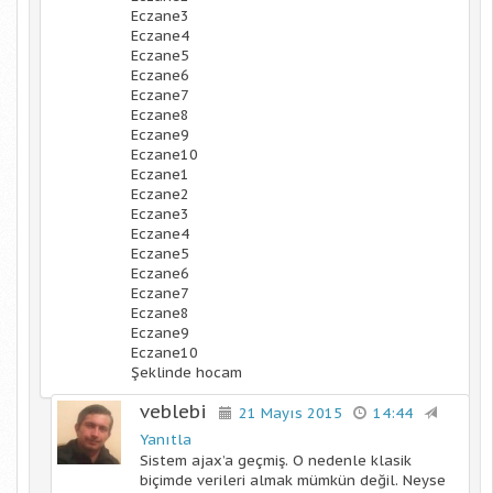
Eczane3
Eczane4
Eczane5
Eczane6
Eczane7
Eczane8
Eczane9
Eczane10
Eczane1
Eczane2
Eczane3
Eczane4
Eczane5
Eczane6
Eczane7
Eczane8
Eczane9
Eczane10
Şeklinde hocam
veblebi
21 Mayıs 2015
14:44
Yanıtla
Sistem ajax’a geçmiş. O nedenle klasik
biçimde verileri almak mümkün değil. Neyse