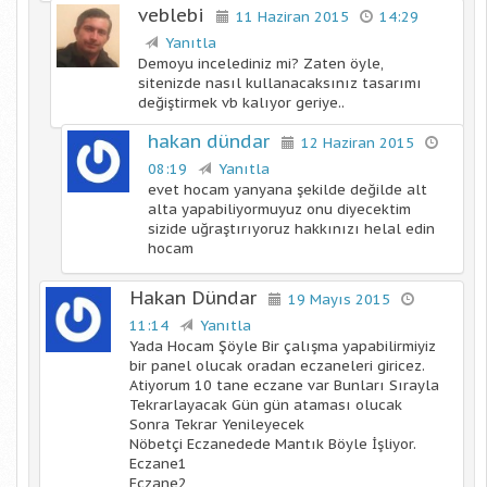
veblebi
11 Haziran 2015
14:29
Yanıtla
Demoyu incelediniz mi? Zaten öyle,
sitenizde nasıl kullanacaksınız tasarımı
değiştirmek vb kalıyor geriye..
hakan dündar
12 Haziran 2015
08:19
Yanıtla
evet hocam yanyana şekilde değilde alt
alta yapabiliyormuyuz onu diyecektim
sizide uğraştırıyoruz hakkınızı helal edin
hocam
Hakan Dündar
19 Mayıs 2015
11:14
Yanıtla
Yada Hocam Şöyle Bir çalışma yapabilirmiyiz
bir panel olucak oradan eczaneleri giricez.
Atiyorum 10 tane eczane var Bunları Sırayla
Tekrarlayacak Gün gün ataması olucak
Sonra Tekrar Yenileyecek
Nöbetçi Eczanedede Mantık Böyle İşliyor.
Eczane1
Eczane2