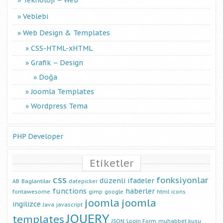
Teknoloji – Web
Veblebi
Web Design & Templates
CSS-HTML-xHTML
Grafik – Design
Doğa
Joomla Templates
Wordpress Tema
PHP Developer
Etiketler
css
fonksiyonlar
düzenli ifadeler
AB
Baglantilar
datepicker
functions
haberler
fontawesome
gimp
google
html
icons
joomla
joomla
ingilizce
Java
javascript
JQUERY
templates
JSON
Login Form
muhabbet kusu