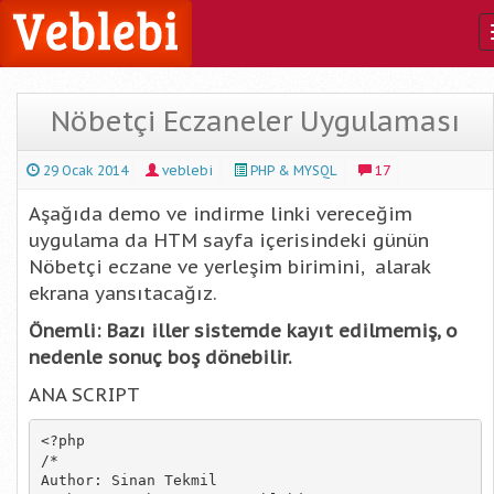
Nöbetçi Eczaneler Uygulaması
29 Ocak 2014
veblebi
PHP & MYSQL
17
Aşağıda demo ve indirme linki vereceğim
uygulama da HTM sayfa içerisindeki günün
Nöbetçi eczane ve yerleşim birimini, alarak
ekrana yansıtacağız.
Önemli: Bazı iller sistemde kayıt edilmemiş, o
nedenle sonuç boş dönebilir.
ANA SCRIPT
<?php

/*

Author: Sinan Tekmil
