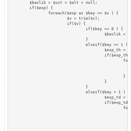
	$baslik = $ust = $alt = null;

	if($exp) {

		foreach($exp as $key => $v ) {

			$v = trim($v);

			if($v) {

				if($key == 0 ) {

					$baslik = '<h4>'.str_replace('[td]',null, $v).'</h4>';

				}

				elseif($key == 1 ) {

					$exp_th = explode('[td]',$v);

					if($exp_th) {

						foreach($exp_th as $key1 => $th_v ) {

							if($key1 < 5 && $key1 > 0
							$ust .= '<th>'.$th_v.'</th
						}

					}

				}

				elseif($key > 1 ) {

					$exp_td = explode('[td]',$v);

					if($exp_td) {

						foreach($exp_td as $key2 => $td_v ) {

							if($key2 < 5 && $key2 > 0 
								if($key2 == 1 ) $alt .= 
								$alt .= '<td>'.$td_v.'
								if($key2 == 