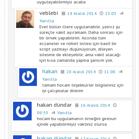
uygulayabilirmiyiz acaba
veblebi
19 Aralık 2014
23:03
Yanıtla
Evet bütün illere uygulanabilir, yalnız şu
süreçte vakit ayıramam. Daha sonrası için
bir örnek yapabilirim. Aslında tüm
eczaneler ve nöbet listesi için basit bir
script yazmayı düşünüyorum, dileyen
sitesine de ekleyebilir, ama vakit alacağı
için kısa zamanda yapma şansım yok.
hakan
20 Aralık 2014
11:08
Yanıtla
tamam hocam teşekkürler bilgileriniz için
iyi çalışmalar dilerim
hakan dündar
16 Aralık 2014
09:55
Yanıtla
hocam bu uygulamanın örneğini giresun
içinde yapabilirmiyiz vaktiniz olursa
hakan dündar
17 Kasım 2014