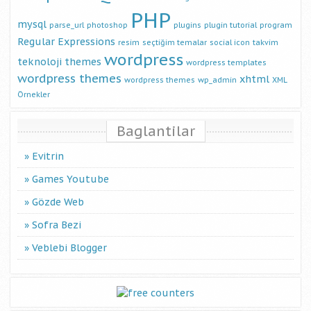
PHP
mysql
parse_url
photoshop
plugins
plugin tutorial
program
Regular Expressions
resim
seçtiğim temalar
social icon
takvim
wordpress
teknoloji
themes
wordpress templates
wordpress themes
xhtml
wordpress themes
wp_admin
XML
Örnekler
Baglantilar
Evitrin
Games Youtube
Gözde Web
Sofra Bezi
Veblebi Blogger