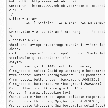
Author URI: http://www.veblebi.com/

Script URI: http://www.veblebi.com/nobetci-eczaneler
v :1.0;

*/

$iller = array(

	0=>'İl Seçiniz', 1=>'ADANA', 2=>'ADIYAMAN', 3=>'AFYON', 4=>'AĞRI', 5=>'AMASYA', 6=>'ANKARA', 7=>'ANTALYA', 8=>'ARTVİN', 9=>'AYDIN', 10=>'BALIKESİR', 11=>'BİLECİK', 12=>'BİNGÖL', 13=>'BİTLİS', 14=>'BOLU', 15=>'BURDUR', 16=>'BURSA', 17=>'ÇANAKKALE', 18=>'ÇANKIRI', 19=>'ÇORUM', 20=>'DENİZLİ', 21=>'DİYARBAKIR', 22=>'EDİRNE', 23=>'ELAZIĞ', 24=>'ERZİNCAN', 25=>'ERZURUM', 26=>'ESKİŞEHİR', 27=>'GAZİANTEP', 28=>'GİRESUN', 29=>'GÜMÜŞHANE', 30=>'HAKKARİ', 31=>'HATAY', 32=>'ISPARTA', 33=>'MERSİN', 34=>'İSTANBUL', 35=>'İZMİR', 36=>'KARS', 37=>'KASTAMONU', 38=>'KAYSERİ', 39=>'KIRKLARELİ', 40=>'KIRŞEHİR', 41=>'KOCAELİ', 42=>'KONYA', 43=>'KÜTAHYA', 44=>'MALATYA', 45=>'MANİSA', 46=>'KAHRAMANMARAŞ', 47=>'MARDİN', 48=>'MUĞLA', 49=>'MUŞ', 50=>'NEVŞEHİR', 51=>'NİĞDE', 52=>'ORDU', 53=>'RİZE', 54=>'SAKARYA', 55=>'SAMSUN', 56=>'SİİRT', 57=>'SİNOP', 58=>'SİVAS', 59=>'TEKİRDAĞ', 60=>'TOKAT', 61=>'TRABZON', 62=>'TUNCELİ', 63=>'ŞANLIURFA', 64=>'UŞAK', 65=>'VAN', 66=>'YOZGAT', 67=>'ZONGULDAK', 68=>'AKSARAY', 69=>'BAYBURT', 70=>'KARAMAN', 71=>'KIRIKKALE', 72=>'BATMAN', 73=>'ŞIRNAK', 74=>'BARTIN', 75=>'ARDAHAN', 76=>'IĞDIR', 77=>'YALOVA', 78=>'KARABÜK', 79=>'KİLİS', 80=>'OSMANİYE', 81=>'DÜZCE'

);

$varsayilan = 0; // ilk acilista hangi il ile basla
?>

<!DOCTYPE html>

<html prefix="og: http://ogp.me/ns#" dir="ltr" lang=
<head>

<meta http-equiv="content-type" content="text/html; 
<title>Nöbetçi Eczaneler</title>

<style>

.n-container {width:100%;text-align:center}

#frm_nobetci select {padding:3px;margin-bottom:6px}

#frm_nobetci button {background:#00B3B3;padding:6px
#frm_nobetci button:hover {background:#008C8C;}

#frm_nobetci button:active {background:#00A6A6;}

#sonuc {font-size:14px;margin-top:10px;}

#sonuc h4 {margin:0;padding:3px}

#sonuc table {border-collapse: collapse;margin:0 aut
#sonuc table th{padding:3px;background:#F9F9F9;borde
#sonuc table td{padding:3px;border:1px solid #eee}
