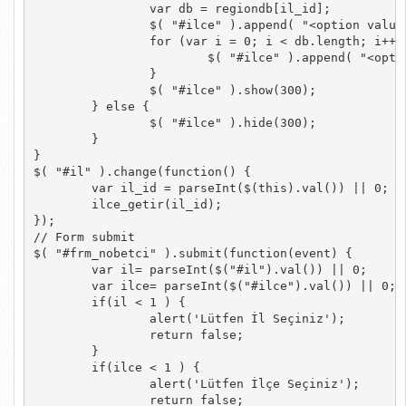
		var db = regiondb[il_id];

		$( "#ilce" ).append( "<option value=\"\">İlçe Seçiniz</option>" );

		for (var i = 0; i < db.length; i++) {

			$( "#ilce" ).append( "<option value=\""+db[i].value+"\">"+db[i].text+"</option>" );

		}

		$( "#ilce" ).show(300);

	} else {

		$( "#ilce" ).hide(300);

	}

}

$( "#il" ).change(function() {

	var il_id = parseInt($(this).val()) || 0;

	ilce_getir(il_id);

});

// Form submit

$( "#frm_nobetci" ).submit(function(event) {

	var il= parseInt($("#il").val()) || 0;

	var ilce= parseInt($("#ilce").val()) || 0;

	if(il < 1 ) {

		alert('Lütfen İl Seçiniz');

		return false;

	}

	if(ilce < 1 ) {

		alert('Lütfen İlçe Seçiniz');

		return false;
