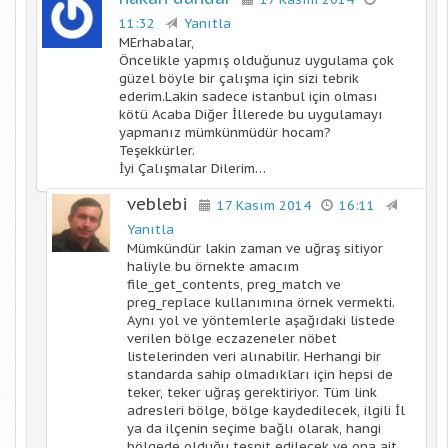
11:32
Yanıtla
MErhabalar,
Öncelikle yapmış olduğunuz uygulama çok
güzel böyle bir çalışma için sizi tebrik
ederim.Lakin sadece istanbul için olması
kötü Acaba Diğer İllerede bu uygulamayı
yapmanız mümkünmüdür hocam?
Teşekkürler.
İyi Çalışmalar Dilerim…
veblebi
17 Kasım 2014
16:11
Yanıtla
Mümkündür lakin zaman ve uğraş sitiyor
haliyle bu örnekte amacım
file_get_contents, preg_match ve
preg_replace kullanımına örnek vermekti.
Aynı yol ve yöntemlerle aşağıdaki listede
verilen bölge eczazeneler nöbet
listelerinden veri alınabilir. Herhangi bir
standarda sahip olmadıkları için hepsi de
teker, teker uğraş gerektiriyor. Tüm link
adresleri bölge, bölge kaydedilecek, ilgili İl
ya da ilçenin seçime bağlı olarak, hangi
bölgede olduğu tespit edilecek ve ona ait