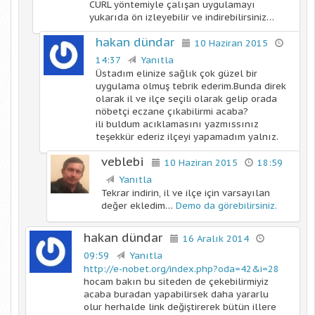
CURL yöntemiyle çalışan uygulamayı
yukarıda ön izleyebilir ve indirebilirsiniz…
hakan dündar
10 Haziran 2015
14:37
Yanıtla
Üstadım elinize sağlık çok güzel bir
uygulama olmuş tebrik ederim.Bunda direk
olarak il ve ilçe seçili olarak gelip orada
nöbetçi eczane çıkabilirmi acaba?
ili buldum acıklamasını yazmıssınız
teşekkür ederiz ilçeyi yapamadım yalnız.
veblebi
10 Haziran 2015
18:59
Yanıtla
Tekrar indirin, il ve ilçe için varsayılan
değer ekledim…
Demo da görebilirsiniz.
hakan dündar
16 Aralık 2014
09:59
Yanıtla
http://e-nobet.org/index.php?oda=42&i=28
hocam bakın bu siteden de çekebilirmiyiz
acaba buradan yapabilirsek daha yararlu
olur herhalde link değiştirerek bütün illere