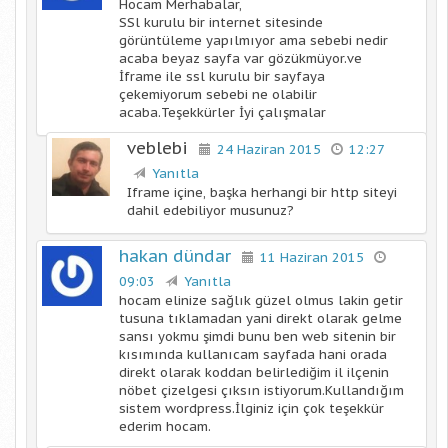
Hocam Merhabalar,
SSl kurulu bir internet sitesinde
görüntüleme yapılmıyor ama sebebi nedir
acaba beyaz sayfa var gözükmüyor.ve
İframe ile ssl kurulu bir sayfaya
çekemiyorum sebebi ne olabilir
acaba.Teşekkürler İyi çalışmalar
veblebi
24 Haziran 2015
12:27
Yanıtla
Iframe içine, başka herhangi bir http siteyi
dahil edebiliyor musunuz?
hakan dündar
11 Haziran 2015
09:03
Yanıtla
hocam elinize sağlık güzel olmus lakin getir
tusuna tıklamadan yani direkt olarak gelme
sansı yokmu şimdi bunu ben web sitenin bir
kısımında kullanıcam sayfada hani orada
direkt olarak koddan belirlediğim il ilçenin
nöbet çizelgesi çıksın istiyorum.Kullandığım
sistem wordpress.İlginiz için çok teşekkür
ederim hocam.