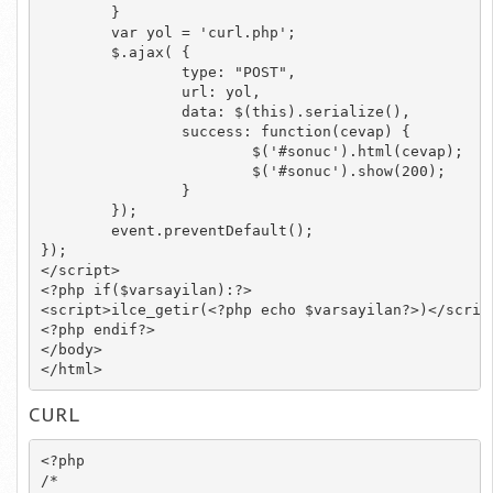
	}

	var yol = 'curl.php';

	$.ajax( {

		type: "POST",

		url: yol,

		data: $(this).serialize(),

		success: function(cevap) {

			$('#sonuc').html(cevap);

			$('#sonuc').show(200);

		}

	});

	event.preventDefault();

});

</script>

<?php if($varsayilan):?>

<script>ilce_getir(<?php echo $varsayilan?>)</script
<?php endif?>

</body>

</html>
CURL
<?php

/*
