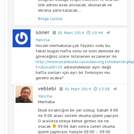
link adresi esas alınacak, okunacak ve
ekrana yansıtalacak….
Bölge Listesi
soner
01 Mart 2014
10:44
Yanıtla
Hocam merhabalar.çok faydalı oldu bu.
fakat bugün hafta sonu ve sizin demoda da
göreceğiniz üzere listelenen eczaneler ile
http://www.istanbuleczaciodasi.org.tr/nobetler.ph
t=i&ilceID=20
adresindekiler aynı değil
hafta sonları için ayrı bir fonksiyon mu
gerekli acaba?
veblebi
01 Mart 2014
15:58
Yanıtla
Merhaba
Eksik bıraktığım bir yer olmuş. Sabah 9:00
ile 9:06 arası sistem okuma işlemi yapıyor.
O aralıkta siteye kimse girmez ise ne
olacak
09:06 dan sonra zaten okuma
işlemi yapmıyor, haliyle 09:00 – 09:06