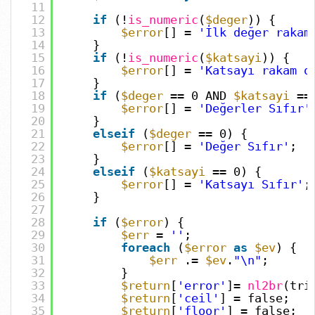
11
12
if
(!
is_numeric
(
$deger
)) {
13
$error
[] =
'İlk değer rakam
14
}
15
if
(!
is_numeric
(
$katsayi
)) {
16
$error
[] =
'Katsayı rakam o
17
}
18
if
(
$deger
== 0 AND
$katsayi
==
19
$error
[] =
'Değerler Sıfır'
20
}
21
elseif
(
$deger
== 0) {
22
$error
[] =
'Değer Sıfır'
;
23
}
24
elseif
(
$katsayi
== 0) {
25
$error
[] =
'Katsayı Sıfır'
;
26
}
27
28
if
(
$error
) {
29
$err
=
''
;
30
foreach
(
$error
as
$ev
) {
31
$err
.=
$ev
.
"\n"
;
32
}
33
$return
[
'error'
]=
nl2br
(tri
34
$return
[
'ceil'
] = false;
35
$return
[
'floor'
] = false;