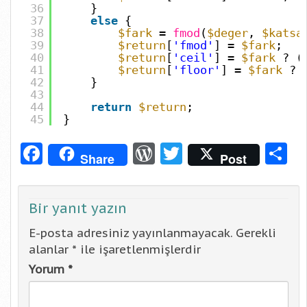
36
}
37
else
{
38
$fark
=
fmod
(
$deger
,
$katsa
39
$return
[
'fmod'
] =
$fark
;
40
$return
[
'ceil'
] =
$fark
? (
41
$return
[
'floor'
] =
$fark
?
42
}
43
44
return
$return
;
45
}
Facebook
WordPress
Twitter
S
Share
Post
Bir yanıt yazın
E-posta adresiniz yayınlanmayacak.
Gerekli
alanlar
*
ile işaretlenmişlerdir
Yorum
*