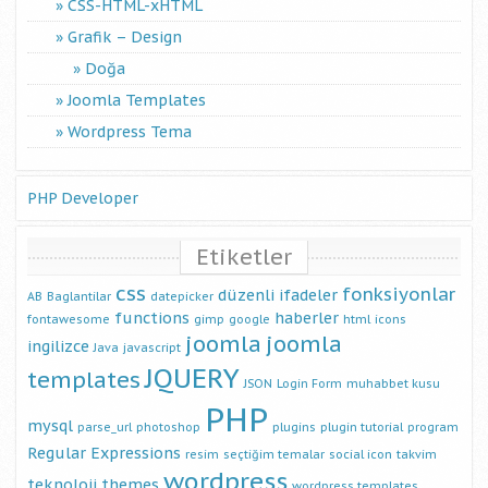
CSS-HTML-xHTML
Grafik – Design
Doğa
Joomla Templates
Wordpress Tema
PHP Developer
Etiketler
css
fonksiyonlar
düzenli ifadeler
AB
Baglantilar
datepicker
functions
haberler
fontawesome
gimp
google
html
icons
joomla
joomla
ingilizce
Java
javascript
JQUERY
templates
JSON
Login Form
muhabbet kusu
PHP
mysql
parse_url
photoshop
plugins
plugin tutorial
program
Regular Expressions
resim
seçtiğim temalar
social icon
takvim
wordpress
teknoloji
themes
wordpress templates