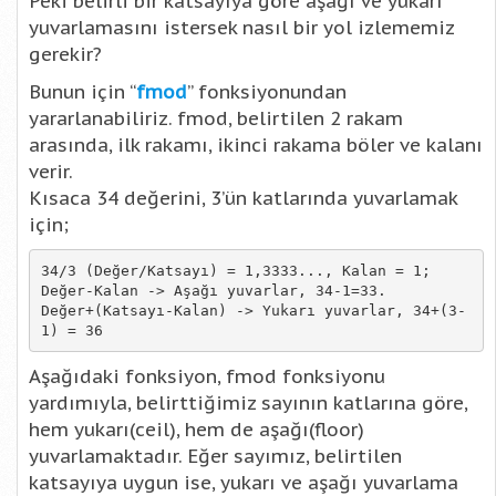
Peki belirli bir katsayıya göre aşağı ve yukarı
yuvarlamasını istersek nasıl bir yol izlememiz
gerekir?
Bunun için “
fmod
” fonksiyonundan
yararlanabiliriz. fmod, belirtilen 2 rakam
arasında, ilk rakamı, ikinci rakama böler ve kalanı
verir.
Kısaca 34 değerini, 3’ün katlarında yuvarlamak
için;
34/3 (Değer/Katsayı) = 1,3333..., Kalan = 1;

Değer-Kalan -> Aşağı yuvarlar, 34-1=33.

Değer+(Katsayı-Kalan) -> Yukarı yuvarlar, 34+(3-
1) = 36
Aşağıdaki fonksiyon, fmod fonksiyonu
yardımıyla, belirttiğimiz sayının katlarına göre,
hem yukarı(ceil), hem de aşağı(floor)
yuvarlamaktadır. Eğer sayımız, belirtilen
katsayıya uygun ise, yukarı ve aşağı yuvarlama