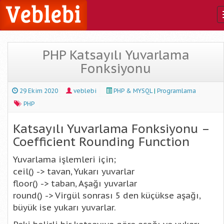
PHP Katsayılı Yuvarlama
Fonksiyonu
29 Ekim 2020
veblebi
PHP & MYSQL
|
Programlama
PHP
Katsayılı Yuvarlama Fonksiyonu –
Coefficient Rounding Function
Yuvarlama işlemleri için;
ceil() -> tavan, Yukarı yuvarlar
floor() -> taban, Aşağı yuvarlar
round() -> Virgül sonrası 5 den küçükse aşağı,
büyük ise yukarı yuvarlar.