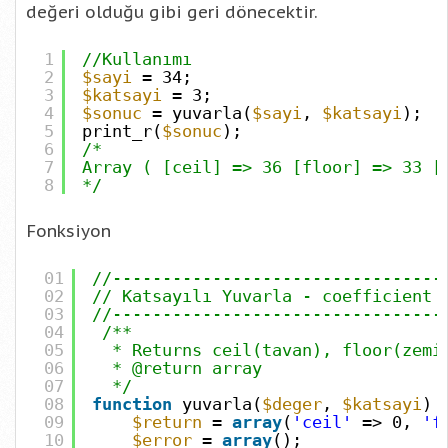
değeri olduğu gibi geri dönecektir.
1
//Kullanımı
2
$sayi
= 34;
3
$katsayi
= 3;
4
$sonuc
= yuvarla(
$sayi
,
$katsayi
);
5
print_r(
$sonuc
);
6
/*
7
Array ( [ceil] => 36 [floor] => 33 [
8
*/
Fonksiyon
01
//---------------------------------
02
// Katsayılı Yuvarla - coefficient 
03
//---------------------------------
04
/**
05
* Returns ceil(tavan), floor(zemi
06
* @return array
07
*/
08
function
yuvarla(
$deger
,
$katsayi
) 
09
$return
=
array
(
'ceil'
=> 0,
'f
10
$error
=
array
();