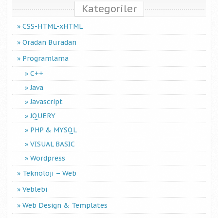
Kategoriler
CSS-HTML-xHTML
Oradan Buradan
Programlama
C++
Java
Javascript
JQUERY
PHP & MYSQL
VISUAL BASIC
Wordpress
Teknoloji – Web
Veblebi
Web Design & Templates