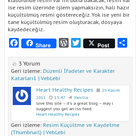
klasöründe resim var mı buna bakacak, resim var
ise resim üzerinde işlem yapmaksızın, hali hazır
küçültülmüş resmi göstereceğiz. Yok ise yeni bir
tane küçültülmüş resim oluşturacak, dosyaya
kaydedeceğiz..
Facebook
WordPress
Twitter
S
Share
Post
3 Yorum
Geri izleme:
Düzenli İfadeler ve Karakter
Katarları1 | VebLebi
Heart Healthy Recipes
25 Kasım
2011
15:47
Yanıtla
love this site – it’s a great blog – may i
suggest you get an rss feed.
Heart Healthy Recipes
Geri izleme:
Resim Küçültme ve Kaydetme
(Thumbnail) | VebLebi