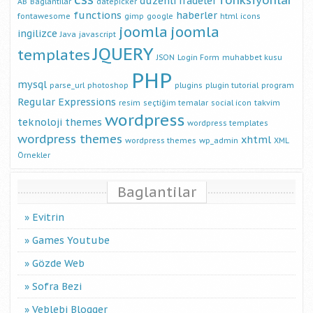
fonksiyonlar
düzenli ifadeler
AB
Baglantilar
datepicker
functions
haberler
fontawesome
gimp
google
html
icons
joomla
joomla
ingilizce
Java
javascript
JQUERY
templates
JSON
Login Form
muhabbet kusu
PHP
mysql
parse_url
photoshop
plugins
plugin tutorial
program
Regular Expressions
resim
seçtiğim temalar
social icon
takvim
wordpress
teknoloji
themes
wordpress templates
wordpress themes
xhtml
wordpress themes
wp_admin
XML
Örnekler
Baglantilar
Evitrin
Games Youtube
Gözde Web
Sofra Bezi
Veblebi Blogger