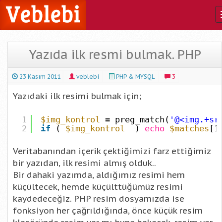
Yazıda ilk resmi bulmak. PHP
23 Kasım 2011
veblebi
PHP & MYSQL
3
Yazıdaki ilk resimi bulmak için;
1
$img_kontrol
= preg_match(
'@<img.+sr
2
if
(
$img_kontrol
)
echo
$matches
[1
Veritabanından içerik çektiğimizi farz ettiğimiz
bir yazıdan, ilk resimi almış olduk..
Bir dahaki yazımda, aldığımız resimi hem
küçültecek, hemde küçülttüğümüz resimi
kaydedeceğiz. PHP resim dosyamızda ise
fonksiyon her çağrıldığında, önce küçük resim