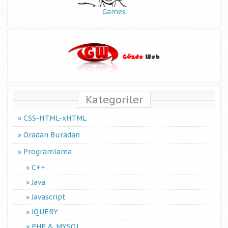
Games
Kategoriler
CSS-HTML-xHTML
Oradan Buradan
Programlama
C++
Java
Javascript
JQUERY
PHP & MYSQL