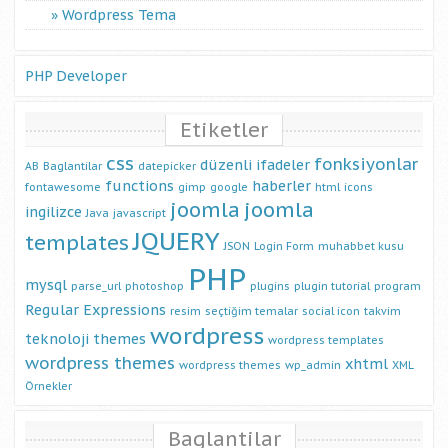
Wordpress Tema
PHP Developer
Etiketler
css
fonksiyonlar
düzenli ifadeler
AB
Baglantilar
datepicker
functions
haberler
fontawesome
gimp
google
html
icons
joomla
joomla
ingilizce
Java
javascript
JQUERY
templates
JSON
Login Form
muhabbet kusu
PHP
mysql
parse_url
photoshop
plugins
plugin tutorial
program
Regular Expressions
resim
seçtiğim temalar
social icon
takvim
wordpress
teknoloji
themes
wordpress templates
wordpress themes
xhtml
wordpress themes
wp_admin
XML
Örnekler
Baglantilar