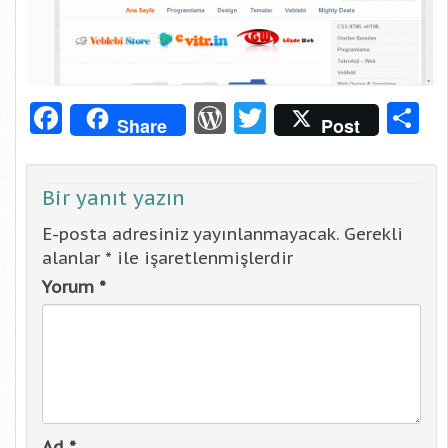
Facebook
WordPress
Twitter
S
Share
Post
Bir yanıt yazın
E-posta adresiniz yayınlanmayacak.
Gerekli
alanlar
*
ile işaretlenmişlerdir
Yorum
*
Ad
*