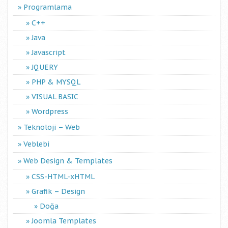
Programlama
C++
Java
Javascript
JQUERY
PHP & MYSQL
VISUAL BASIC
Wordpress
Teknoloji – Web
Veblebi
Web Design & Templates
CSS-HTML-xHTML
Grafik – Design
Doğa
Joomla Templates