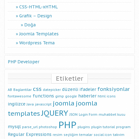
CSS-HTML-xHTML
Grafik – Design
Doğa
Joomla Templates
Wordpress Tema
PHP Developer
Etiketler
css
fonksiyonlar
düzenli ifadeler
AB
Baglantilar
datepicker
functions
haberler
fontawesome
gimp
google
html
icons
joomla
joomla
ingilizce
Java
javascript
JQUERY
templates
JSON
Login Form
muhabbet kusu
PHP
mysql
parse_url
photoshop
plugins
plugin tutorial
program
Regular Expressions
resim
seçtiğim temalar
social icon
takvim