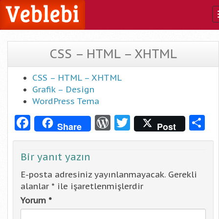
CSS – HTML – XHTML
CSS – HTML – XHTML
Grafik – Design
WordPress Tema
Facebook
WordPress
Twitter
S
Share
Post
Bir yanıt yazın
E-posta adresiniz yayınlanmayacak.
Gerekli
alanlar
*
ile işaretlenmişlerdir
Yorum
*