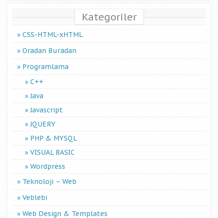
Kategoriler
CSS-HTML-xHTML
Oradan Buradan
Programlama
C++
Java
Javascript
JQUERY
PHP & MYSQL
VISUAL BASIC
Wordpress
Teknoloji – Web
Veblebi
Web Design & Templates