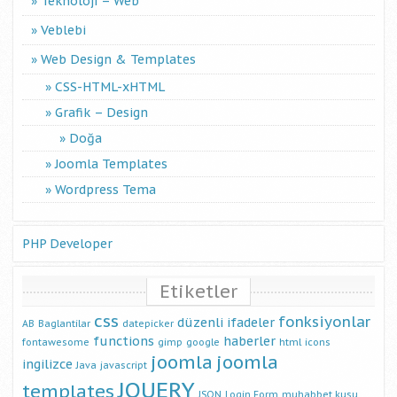
Teknoloji – Web
Veblebi
Web Design & Templates
CSS-HTML-xHTML
Grafik – Design
Doğa
Joomla Templates
Wordpress Tema
PHP Developer
Etiketler
css
fonksiyonlar
düzenli ifadeler
AB
Baglantilar
datepicker
functions
haberler
fontawesome
gimp
google
html
icons
joomla
joomla
ingilizce
Java
javascript
JQUERY
templates
JSON
Login Form
muhabbet kusu