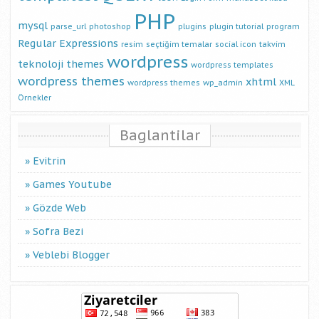
PHP
mysql
parse_url
photoshop
plugins
plugin tutorial
program
Regular Expressions
resim
seçtiğim temalar
social icon
takvim
wordpress
teknoloji
themes
wordpress templates
wordpress themes
xhtml
wordpress themes
wp_admin
XML
Örnekler
Baglantilar
Evitrin
Games Youtube
Gözde Web
Sofra Bezi
Veblebi Blogger