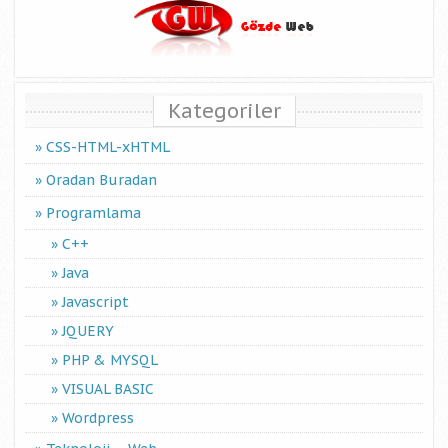
Kategoriler
CSS-HTML-xHTML
Oradan Buradan
Programlama
C++
Java
Javascript
JQUERY
PHP & MYSQL
VISUAL BASIC
Wordpress