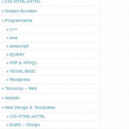
CSS-HTML-xHTML
Oradan Buradan
Programlama
C++
Java
Javascript
JQUERY
PHP & MYSQL
VISUAL BASIC
Wordpress
Teknoloji – Web
Veblebi
Web Design & Templates
CSS-HTML-xHTML
Grafik – Design