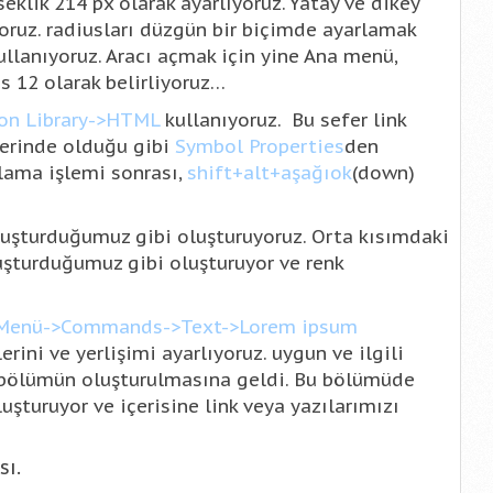
eklik 214 px olarak ayarlıyoruz. Yatay ve dikey
yoruz. radiusları düzgün bir biçimde ayarlamak
ullanıyoruz. Aracı açmak için yine Ana menü,
 12 olarak belirliyoruz…
n Library->HTML
kullanıyoruz. Bu sefer link
lerinde olduğu gibi
Symbol Properties
den
rlama işlemi sonrası,
shift+alt+aşağıok
(down)
uşturduğumuz gibi oluşturuyoruz. Orta kısımdaki
şturduğumuz gibi oluşturuyor ve renk
Menü->Commands->Text->Lorem ipsum
lerini ve yerlişimi ayarlıyoruz. uygun ve ilgili
lt bölümün oluşturulmasına geldi. Bu bölümüde
şturuyor ve içerisine link veya yazılarımızı
sı.