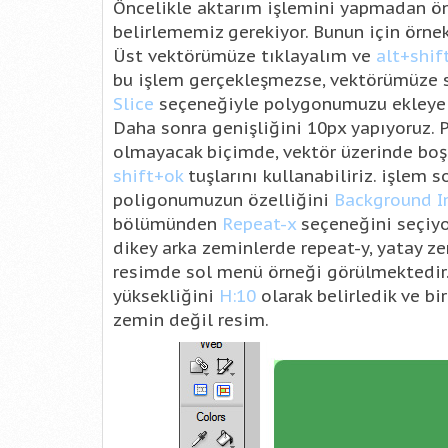
Öncelikle aktarım işlemini yapmadan ön
belirlememiz gerekiyor. Bunun için örne
Üst vektörümüze tıklayalım ve
alt+shif
bu işlem gerçekleşmezse, vektörümüze 
Slice
seçeneğiyle polygonumuzu ekleyeli
Daha sonra genişliğini 10px yapıyoruz.
olmayacak biçimde, vektör üzerinde boş 
shift+ok
tuşlarını kullanabiliriz. işlem 
poligonumuzun özelliğini
Background 
bölümünden
Repeat-x
seçeneğini seçiyo
dikey arka zeminlerde repeat-y, yatay ze
resimde sol menü örneği görülmektedir.
yüksekliğini
H:10
olarak belirledik ve bi
zemin değil resim.