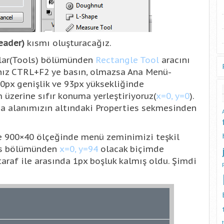
eader)
kısmı oluşturacağız.
çlar(Tools) bölümünden
Rectangle Tool
aracını
nız CTRL+F2 ye basın, olmazsa Ana Menü-
0px genişlik ve 93px yüksekliğinde
üzerine sıfır konuma yerleştiriyoruz(
x=0, y=0
).
a alanımızın altındaki Properties sekmesinden
le 900×40 ölçeğinde menü zeminimizi teşkil
ies bölümünden
x=0, y=94
olacak biçimde
taraf ile arasında 1px boşluk kalmış oldu. Şimdi