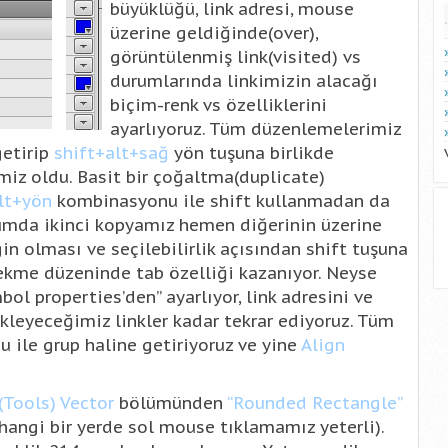
büyüklüğü, link adresi, mouse
üzerine geldiğinde(over),
görüntülenmiş link(visited) vs
durumlarında linkimizin alacağı
biçim-renk vs özelliklerini
ayarlıyoruz. Tüm düzenlemelerimiz
getirip
shift+alt+sağ
yön tuşuna birlikde
imiz oldu. Basit bir çoğaltma(duplicate)
lt+yön
kombinasyonu ile shift kullanmadan da
urumda ikinci kopyamız hemen diğerinin üzerine
in olması ve seçilebilirlik açısından shift tuşuna
 sekme düzeninde tab özelliği kazanıyor. Neyse
bol properties’den” ayarlıyor, link adresini ve
kleyeceğimiz linkler kadar tekrar ediyoruz. Tüm
ile grup haline getiriyoruz ve yine
Align
(Tools) Vector
bölümünden
“Rounded Rectangle”
hangi bir yerde sol mouse tıklamamız yeterli).