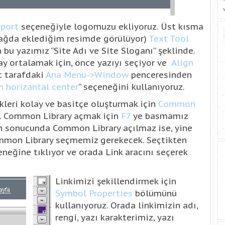
port
seçeneğiyle logomuzu ekliyoruz. Üst kısma
sağda eklediğim resimde görülüyor)
Text Tool
 bu yazımız “Site Adı ve Site Sloganı” şeklinde.
ay ortalamak için, önce yazıyı seçiyor ve
Align
st tarafdaki
Ana Menü->Window
penceresinden
n horizantal center
” seçeneğini kullanıyoruz.
leri kolay ve basitçe oluşturmak için
Common
z. Common Library açmak için
F7
ye basmamız
un sonucunda Common Library açılmaz ise, yine
mon Library seçmemiz gerekecek. Seçtikten
eğine tıklıyor ve orada Link aracını seçerek
Linkimizi şekillendirmek için
Symbol Properties
bölümünü
kullanıyoruz. Orada linkimizin adı,
rengi, yazı karakterimiz, yazı