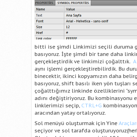
bitti ise şimdi Linkimizi seçili duruma 
basıyoruz. İşte şimdi bir tane daha link
gerçekleştirdik ve linkimizi çoğalttık.
A
aynı işlemi gerçekleştirebilirdik. Bu d
binecektir, ikinci kopyamızın daha belirg
basıyoruz, shift basılı iken yön tuşları
çoğalttığımız linkinde özelliklerini “sym
adını değiştiriyoruz. Bu kombinasyonu e
linklerimizi seçip,
CTRL+G
kombinasyonu 
aracından yatay ortalıyoruz.
Sol menüyü oluşturmak için Yine
Araçlar
seçiyor ve sol tarafda oluşturuyoruz(her