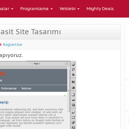
alar
Programlama
Veblebi
Mighty Deals
asit Site Tasarımı
Baglantilar
apıyoruz.