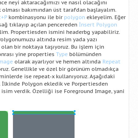
ce neyi aktaracağımızı ve nasıl olacağını
k olması bakımından üst tarafdan başlayalım.
t+P
kombinasyonu ile bir
polygon
ekleyelim. Eğer
sağ tıklayıp açılan pencereden
İnsert Polygon
m. Propertiesden ismini headerbg yapabiliriz.
 Polygonumuzu altında resim yada yazı
olan bir noktaya taşıyoruz. Bu işlem için
sonrası yine properties
Type
bölümünden
Image
olarak ayarlıyor ve hemen altında
Repeat
ruz. Genellikle ve özel bir görünüm olmadıkça
minlerde ise repeat-x kullanıyoruz. Aşağıdaki
 İlkinde Polygon ekledik ve Porpertiesden
r isim verdik. Özelliği ise Foreground Image, yani