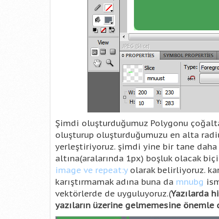
Şimdi oluşturduğumuz Polygonu çoğaltac
oluşturup oluşturduğumuzu en alta radiu
yerleştiriyoruz. şimdi yine bir tane da
altına(aralarında 1px) boşluk olacak biçi
image ve repeat:y
olarak belirliyoruz. k
karıştırmamak adına buna da
mnubg
ism
vektörlerde de uyguluyoruz.(
Yazılarda h
yazıların üzerine gelmemesine önemle 