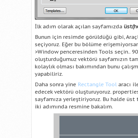
İlk adım olarak açılan sayfamızda
üst(h
Bunun için resimde görüldüğü gibi, Ara
seçiyoruz. Eğer bu bölüme erişemiyorsa
>Window penceresinden Tools seçin.. 90
oluşturduğumuz vektörü sayfamızın tam 
kolaylık olması bakımından bunu çalışm
yapabiliriz.
Daha sonra yine
Rectangle Tool
aracı i
edecek vektörü oluşturuyoruz. propert
sayfamıza yerleştiriyoruz. Bu halde üst 
iki adımında resmine bakalım.