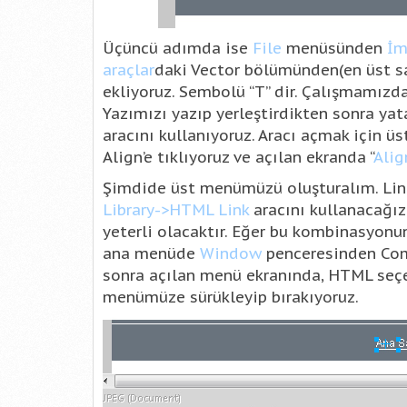
Üçüncü adımda ise
File
menüsünden
İm
araçlar
daki Vector bölümünden(en üst 
ekliyoruz. Sembolü “T” dir. Çalışmamızda
Yazımızı yazıp yerleştirdikten sonra yat
aracını kullanıyoruz. Aracı açmak için ü
Align’e tıklıyoruz ve açılan ekranda “
Alig
Şimdide üst menümüzü oluşturalım. Link
Library->HTML Link
aracını kullanacağı
yeterli olacaktır. Eğer bu kombinasyon
ana menüde
Window
penceresinden Com
sonra açılan menü ekranında, HTML seçen
menümüze sürükleyip bırakıyoruz.