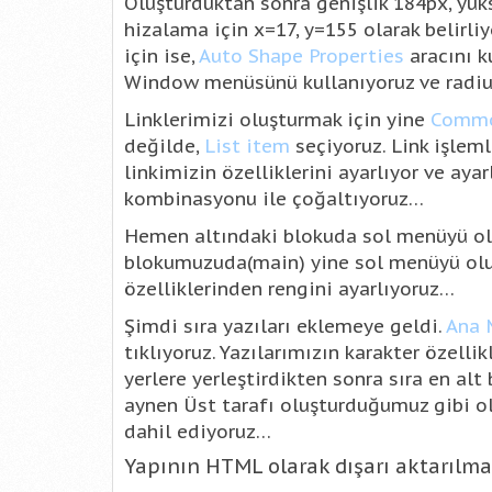
Oluşturduktan sonra genişlik 184px, yüks
hizalama için x=17, y=155 olarak belirli
için ise,
Auto Shape Properties
aracını k
Window menüsünü kullanıyoruz ve radius
Linklerimizi oluşturmak için yine
Commo
değilde,
List item
seçiyoruz. Link işlem
linkimizin özelliklerini ayarlıyor ve aya
kombinasyonu ile çoğaltıyoruz…
Hemen altındaki blokuda sol menüyü ol
blokumuzuda(main) yine sol menüyü olu
özelliklerinden rengini ayarlıyoruz…
Şimdi sıra yazıları eklemeye geldi.
Ana 
tıklıyoruz. Yazılarımızın karakter özellik
yerlere yerleştirdikten sonra sıra en a
aynen Üst tarafı oluşturduğumuz gibi olu
dahil ediyoruz…
Yapının HTML olarak dışarı aktarılma