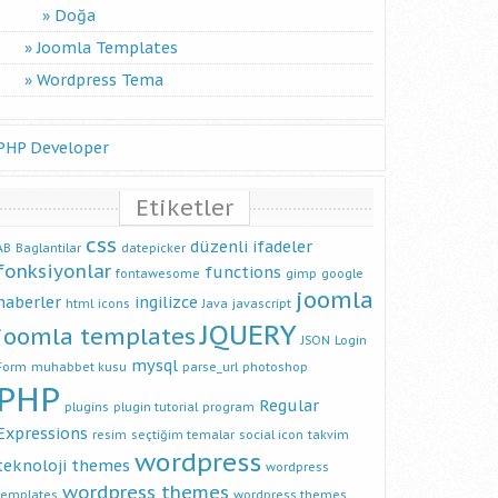
Doğa
Joomla Templates
Wordpress Tema
PHP Developer
Etiketler
css
düzenli ifadeler
AB
Baglantilar
datepicker
fonksiyonlar
functions
fontawesome
gimp
google
joomla
haberler
ingilizce
html
icons
Java
javascript
JQUERY
joomla templates
JSON
Login
mysql
Form
muhabbet kusu
parse_url
photoshop
PHP
Regular
plugins
plugin tutorial
program
Expressions
resim
seçtiğim temalar
social icon
takvim
wordpress
teknoloji
themes
wordpress
wordpress themes
templates
wordpress themes